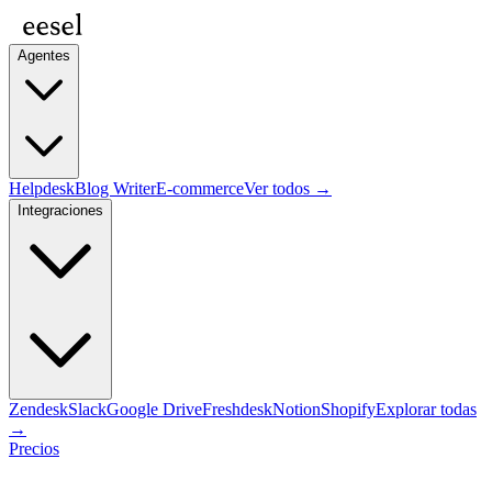
Agentes
Helpdesk
Blog Writer
E-commerce
Ver todos →
Integraciones
Zendesk
Slack
Google Drive
Freshdesk
Notion
Shopify
Explorar todas
→
Precios