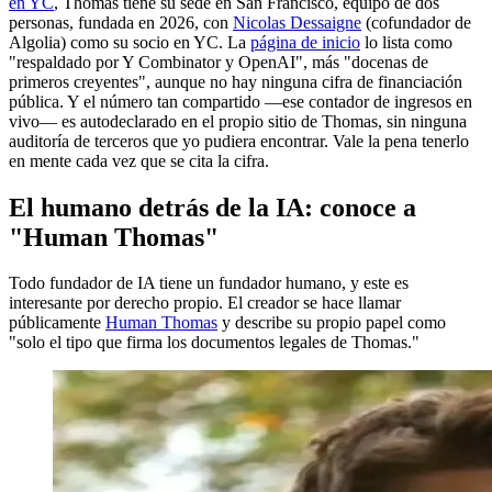
en YC
, Thomas tiene su sede en San Francisco, equipo de dos
personas, fundada en 2026, con
Nicolas Dessaigne
(cofundador de
Algolia) como su socio en YC. La
página de inicio
lo lista como
"respaldado por Y Combinator y OpenAI", más "docenas de
primeros creyentes", aunque no hay ninguna cifra de financiación
pública. Y el número tan compartido —ese contador de ingresos en
vivo— es autodeclarado en el propio sitio de Thomas, sin ninguna
auditoría de terceros que yo pudiera encontrar. Vale la pena tenerlo
en mente cada vez que se cita la cifra.
El humano detrás de la IA: conoce a
"Human Thomas"
Todo fundador de IA tiene un fundador humano, y este es
interesante por derecho propio. El creador se hace llamar
públicamente
Human Thomas
y describe su propio papel como
"solo el tipo que firma los documentos legales de Thomas."