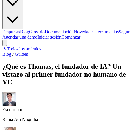
Empresas
Blog
Glosario
Documentación
Novedades
Herramientas
Segur
Agendar una demo
Iniciar sesión
Comenzar
Todos los artículos
Blog
/
Guides
¿Qué es Thomas, el fundador de IA? Un
vistazo al primer fundador no humano de
YC
Escrito por
Rama Adi Nugraha