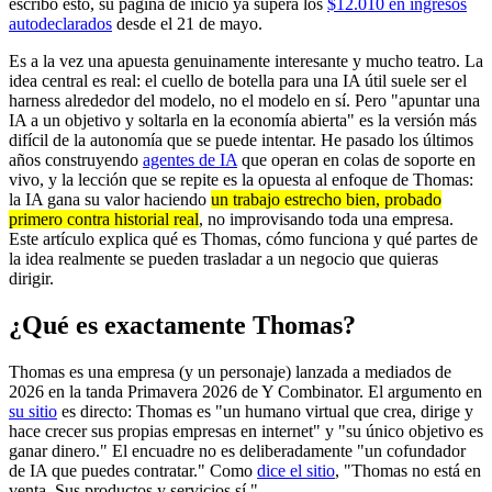
escribo esto, su página de inicio ya supera los
$12.010 en ingresos
autodeclarados
desde el 21 de mayo.
Es a la vez una apuesta genuinamente interesante y mucho teatro. La
idea central es real: el cuello de botella para una IA útil suele ser el
harness alrededor del modelo, no el modelo en sí. Pero "apuntar una
IA a un objetivo y soltarla en la economía abierta" es la versión más
difícil de la autonomía que se puede intentar. He pasado los últimos
años construyendo
agentes de IA
que operan en colas de soporte en
vivo, y la lección que se repite es la opuesta al enfoque de Thomas:
la IA gana su valor haciendo
un trabajo estrecho bien, probado
primero contra historial real
, no improvisando toda una empresa.
Este artículo explica qué es Thomas, cómo funciona y qué partes de
la idea realmente se pueden trasladar a un negocio que quieras
dirigir.
¿Qué es exactamente Thomas?
Thomas es una empresa (y un personaje) lanzada a mediados de
2026 en la tanda Primavera 2026 de Y Combinator. El argumento en
su sitio
es directo: Thomas es "un humano virtual que crea, dirige y
hace crecer sus propias empresas en internet" y "su único objetivo es
ganar dinero." El encuadre no es deliberadamente "un cofundador
de IA que puedes contratar." Como
dice el sitio
, "Thomas no está en
venta. Sus productos y servicios sí."