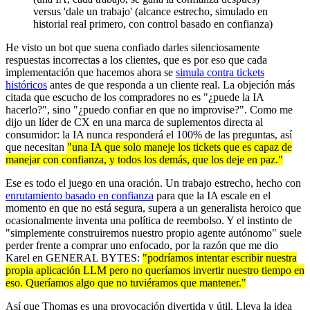
versus 'dale un trabajo' (alcance estrecho, simulado en
historial real primero, con control basado en confianza)
He visto un bot que suena confiado darles silenciosamente
respuestas incorrectas a los clientes, que es por eso que cada
implementación que hacemos ahora se
simula contra tickets
históricos
antes de que responda a un cliente real. La objeción más
citada que escucho de los compradores no es "¿puede la IA
hacerlo?", sino "¿puedo confiar en que no improvise?". Como me
dijo un líder de CX en una marca de suplementos directa al
consumidor: la IA nunca responderá el 100% de las preguntas, así
que necesitan
"una IA que solo maneje los tickets que es capaz de
manejar con confianza, y todos los demás, que los deje en paz."
Ese es todo el juego en una oración. Un trabajo estrecho, hecho con
enrutamiento basado en confianza
para que la IA escale en el
momento en que no está segura, supera a un generalista heroico que
ocasionalmente inventa una política de reembolso. Y el instinto de
"simplemente construiremos nuestro propio agente autónomo" suele
perder frente a comprar uno enfocado, por la razón que me dio
Karel en GENERAL BYTES:
"podríamos intentar escribir nuestra
propia aplicación LLM pero no queríamos invertir nuestro tiempo en
eso. Queríamos algo que no tuviéramos que mantener."
Así que Thomas es una provocación divertida y útil. Lleva la idea