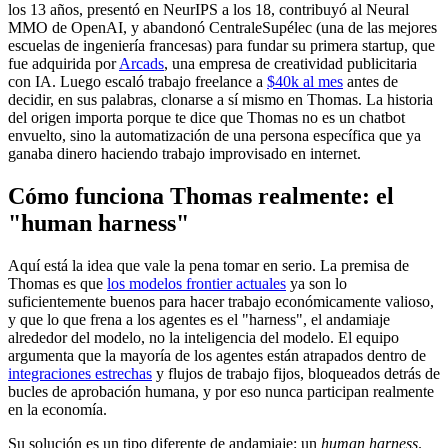
los 13 años, presentó en NeurIPS a los 18, contribuyó al Neural
MMO de OpenAI, y abandonó CentraleSupélec (una de las mejores
escuelas de ingeniería francesas) para fundar su primera startup, que
fue adquirida por
Arcads
, una empresa de creatividad publicitaria
con IA. Luego escaló trabajo freelance a
$40k al mes
antes de
decidir, en sus palabras, clonarse a sí mismo en Thomas. La historia
del origen importa porque te dice que Thomas no es un chatbot
envuelto, sino la automatización de una persona específica que ya
ganaba dinero haciendo trabajo improvisado en internet.
Cómo funciona Thomas realmente: el
"human harness"
Aquí está la idea que vale la pena tomar en serio. La premisa de
Thomas es que
los modelos frontier actuales
ya son lo
suficientemente buenos para hacer trabajo económicamente valioso,
y que lo que frena a los agentes es el "harness", el andamiaje
alrededor del modelo, no la inteligencia del modelo. El equipo
argumenta que la mayoría de los agentes están atrapados dentro de
integraciones estrechas
y flujos de trabajo fijos, bloqueados detrás de
bucles de aprobación humana, y por eso nunca participan realmente
en la economía.
Su solución es un tipo diferente de andamiaje: un
human harness
.