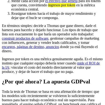
Medir cada acción por
el efectivo que genera
para los tokens
que cuesta, convirtiendo
ingresos por token
en la métrica
económica central.
Reasignar tokens hacia el trabajo de mayor rendimiento y
dejar que el bucle se componga.
En términos simples: decirle a Thomas que gane dinero, darle el
harness para hacerlo y dejarlo funcionar. Los tipos de trabajo que
lista son exactamente lo que haría un operador solo trabajador:
construir productos de software
, gestionar campañas de marketing
con influencers, generar y vender leads calificados, y tomar
encargos, páginas de destino, anuncios
donde ya está fluyendo el
dinero.
Ingresos por token es una métrica genuinamente aguda. Es el mismo
instinto que cualquier equipo debería tener cuando
mide el ROI de
la IA
: vincular el costo del modelo directamente al valor que
produce, y dejar de hacer el trabajo que no paga.
¿Por qué ahora? La apuesta GDPval
Toda la tesis de Thomas se basa en una afirmación de tiempo: que
los modelos solo recientemente se volvieron lo suficientemente
buenos para hacer trabajo económico real sin supervisión. Para
respaldarla, el equipo señala GDPval, un benchmark que califica el