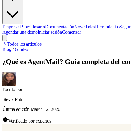
Empresas
Blog
Glosario
Documentación
Novedades
Herramientas
Segur
Agendar una demo
Iniciar sesión
Comenzar
Todos los artículos
Blog
/
Guides
¿Qué es AgentMail? Guía completa del corr
Escrito por
Stevia Putri
Última edición
March 12, 2026
Verificado por expertos