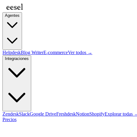
Agentes
Helpdesk
Blog Writer
E-commerce
Ver todos →
Integraciones
Zendesk
Slack
Google Drive
Freshdesk
Notion
Shopify
Explorar todas 
Precios