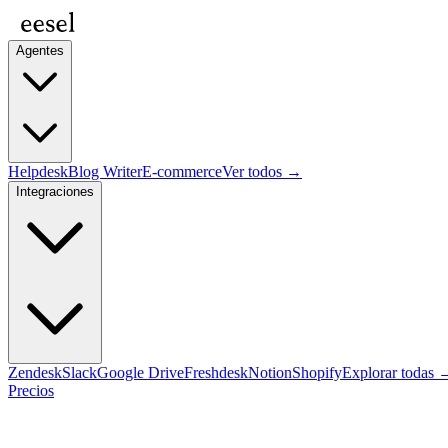
Agentes
Helpdesk
Blog Writer
E-commerce
Ver todos →
Integraciones
Zendesk
Slack
Google Drive
Freshdesk
Notion
Shopify
Explorar todas 
Precios