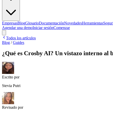
Empresas
Blog
Glosario
Documentación
Novedades
Herramientas
Segur
Agendar una demo
Iniciar sesión
Comenzar
Todos los artículos
Blog
/
Guides
¿Qué es Crosby AI? Un vistazo interno al 
Escrito por
Stevia Putri
Revisado por