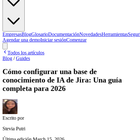
Empresas
Blog
Glosario
Documentación
Novedades
Herramientas
Segur
Agendar una demo
Iniciar sesión
Comenzar
Todos los artículos
Blog
/
Guides
Cómo configurar una base de
conocimiento de IA de Jira: Una guía
completa para 2026
Escrito por
Stevia Putri
Última edición
March 15, 2026