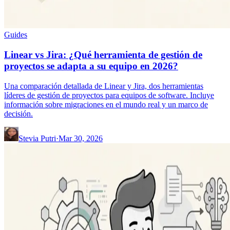
Guides
Linear vs Jira: ¿Qué herramienta de gestión de
proyectos se adapta a su equipo en 2026?
Una comparación detallada de Linear y Jira, dos herramientas
líderes de gestión de proyectos para equipos de software. Incluye
información sobre migraciones en el mundo real y un marco de
decisión.
Stevia Putri
·
Mar 30, 2026