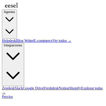
Agentes
Helpdesk
Blog Writer
E-commerce
Ver todos →
Integraciones
Zendesk
Slack
Google Drive
Freshdesk
Notion
Shopify
Explorar todas
→
Precios