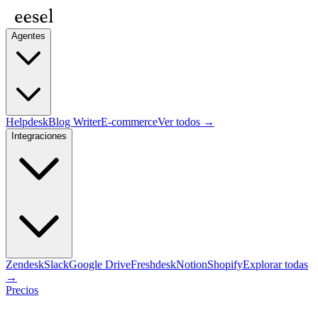
Agentes
Helpdesk
Blog Writer
E-commerce
Ver todos →
Integraciones
Zendesk
Slack
Google Drive
Freshdesk
Notion
Shopify
Explorar todas
→
Precios