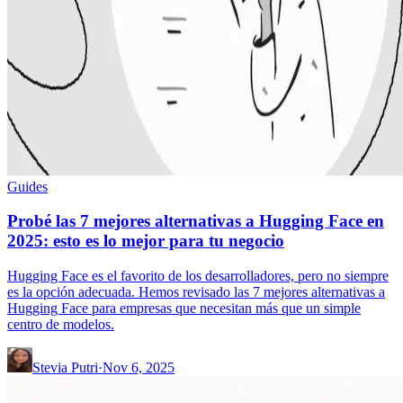
Guides
Probé las 7 mejores alternativas a Hugging Face en
2025: esto es lo mejor para tu negocio
Hugging Face es el favorito de los desarrolladores, pero no siempre
es la opción adecuada. Hemos revisado las 7 mejores alternativas a
Hugging Face para empresas que necesitan más que un simple
centro de modelos.
Stevia Putri
·
Nov 6, 2025