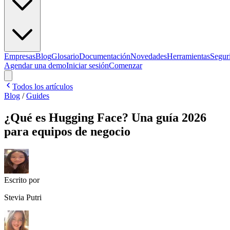
Empresas
Blog
Glosario
Documentación
Novedades
Herramientas
Segur
Agendar una demo
Iniciar sesión
Comenzar
Todos los artículos
Blog
/
Guides
¿Qué es Hugging Face? Una guía 2026
para equipos de negocio
Escrito por
Stevia Putri