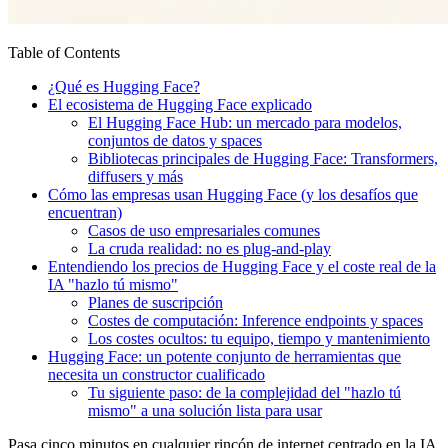
Table of Contents
¿Qué es Hugging Face?
El ecosistema de Hugging Face explicado
El Hugging Face Hub: un mercado para modelos,
conjuntos de datos y spaces
Bibliotecas principales de Hugging Face: Transformers,
diffusers y más
Cómo las empresas usan Hugging Face (y los desafíos que
encuentran)
Casos de uso empresariales comunes
La cruda realidad: no es plug-and-play
Entendiendo los precios de Hugging Face y el coste real de la
IA "hazlo tú mismo"
Planes de suscripción
Costes de computación: Inference endpoints y spaces
Los costes ocultos: tu equipo, tiempo y mantenimiento
Hugging Face: un potente conjunto de herramientas que
necesita un constructor cualificado
Tu siguiente paso: de la complejidad del "hazlo tú
mismo" a una solución lista para usar
Pasa cinco minutos en cualquier rincón de internet centrado en la IA