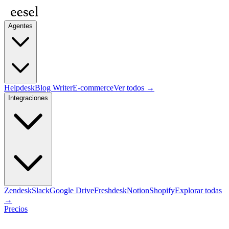
Agentes
Helpdesk
Blog Writer
E-commerce
Ver todos →
Integraciones
Zendesk
Slack
Google Drive
Freshdesk
Notion
Shopify
Explorar todas
→
Precios