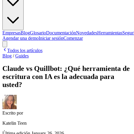
Empresas
Blog
Glosario
Documentación
Novedades
Herramientas
Segur
Agendar una demo
Iniciar sesión
Comenzar
Todos los artículos
Blog
/
Guides
Claude vs Quillbot: ¿Qué herramienta de
escritura con IA es la adecuada para
usted?
Escrito por
Katelin Teen
Última edición
January 26, 2026