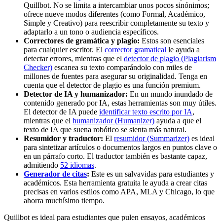
Quillbot. No se limita a intercambiar unos pocos sinónimos;
ofrece nueve modos diferentes (como Formal, Académico,
Simple y Creativo) para reescribir completamente su texto y
adaptarlo a un tono o audiencia específicos.
Correctores de gramática y plagio:
Estos son esenciales
para cualquier escritor. El
corrector gramatical
le ayuda a
detectar errores, mientras que el
detector de plagio (Plagiarism
Checker)
escanea su texto comparándolo con miles de
millones de fuentes para asegurar su originalidad. Tenga en
cuenta que el detector de plagio es una función premium.
Detector de IA y humanizador:
En un mundo inundado de
contenido generado por IA, estas herramientas son muy útiles.
El detector de IA puede
identificar texto escrito por IA
,
mientras que el
humanizador (Humanizer)
ayuda a que el
texto de IA que suena robótico se sienta más natural.
Resumidor y traductor:
El
resumidor (Summarizer)
es ideal
para sintetizar artículos o documentos largos en puntos clave o
en un párrafo corto. El traductor también es bastante capaz,
admitiendo
52 idiomas
.
Generador de citas
:
Este es un salvavidas para estudiantes y
académicos. Esta herramienta gratuita le ayuda a crear citas
precisas en varios estilos como APA, MLA y Chicago, lo que
ahorra muchísimo tiempo.
Quillbot es ideal para estudiantes que pulen ensayos, académicos