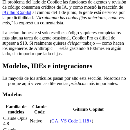
El problema del lado de Copilot: las funciones de agentes y revisión
de código consumen créditos de IA, y como mostró la reacción de
r/GithubCopilot
al cambio del 1 de junio, la gente está nerviosa por
la predictibilidad.
"Arruinando las cuotas fijas anteriores, cada vez
más,"
lo expresó un comentarista.
La lectura honesta: si solo escribes código y quieres completados
más alguna tarea de agente ocasional, Copilot Pro es difícil de
superar a $10. Si realmente quieres
delegar
trabajo — como hacen
los ingenieros de Anthropic — estás gastando $100/mes en algún
lado, sin importar qué lado elijas.
Modelos, IDEs e integraciones
La mayoría de los artículos pasan por alto esta sección. Nosotros no
— porque aquí viven las diferencias
prácticas
más importantes.
Modelos
Familia de
Claude
GitHub Copilot
modelos
Code
Claude Opus
Nativo
(
GA, VS Code 1.118+
)
4.8
Claude