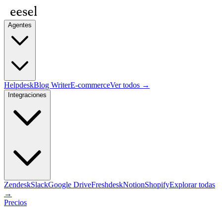
Agentes
Helpdesk
Blog Writer
E-commerce
Ver todos →
Integraciones
Zendesk
Slack
Google Drive
Freshdesk
Notion
Shopify
Explorar todas
→
Precios