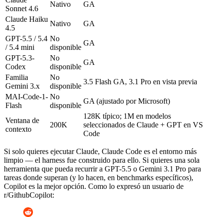
Nativo
GA
Sonnet 4.6
Claude Haiku
Nativo
GA
4.5
GPT-5.5 / 5.4
No
GA
/ 5.4 mini
disponible
GPT-5.3-
No
GA
Codex
disponible
Familia
No
3.5 Flash GA, 3.1 Pro en vista previa
Gemini 3.x
disponible
MAI-Code-1-
No
GA (ajustado por Microsoft)
Flash
disponible
128K típico; 1M en modelos
Ventana de
200K
seleccionados de Claude + GPT en VS
contexto
Code
Si solo quieres ejecutar Claude, Claude Code es el entorno más
limpio — el harness fue construido para ello. Si quieres una sola
herramienta que pueda recurrir a GPT-5.5 o Gemini 3.1 Pro para
tareas donde superan (y lo hacen, en benchmarks específicos),
Copilot es la mejor opción. Como lo expresó un usuario de
r/GithubCopilot: