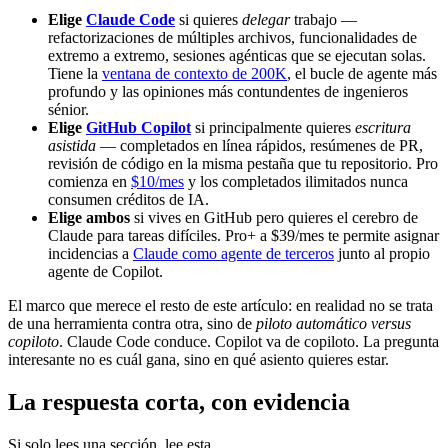
Elige
Claude Code
si quieres
delegar
trabajo —
refactorizaciones de múltiples archivos, funcionalidades de
extremo a extremo, sesiones agénticas que se ejecutan solas.
Tiene la
ventana de contexto de 200K
, el bucle de agente más
profundo y las opiniones más contundentes de ingenieros
sénior.
Elige
GitHub Copilot
si principalmente quieres
escritura
asistida
— completados en línea rápidos, resúmenes de PR,
revisión de código en la misma pestaña que tu repositorio. Pro
comienza en
$10/mes
y los completados ilimitados nunca
consumen créditos de IA.
Elige ambos
si vives en GitHub pero quieres el cerebro de
Claude para tareas difíciles. Pro+ a $39/mes te permite asignar
incidencias a
Claude como agente de terceros
junto al propio
agente de Copilot.
El marco que merece el resto de este artículo: en realidad no se trata
de una herramienta contra otra, sino de
piloto automático versus
copiloto
. Claude Code conduce. Copilot va de copiloto. La pregunta
interesante no es cuál gana, sino en qué asiento quieres estar.
La respuesta corta, con evidencia
Si solo lees una sección, lee esta.