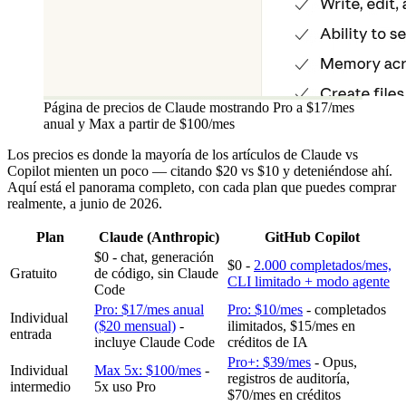
Página de precios de Claude mostrando Pro a $17/mes
anual y Max a partir de $100/mes
Los precios es donde la mayoría de los artículos de Claude vs
Copilot mienten un poco — citando $20 vs $10 y deteniéndose ahí.
Aquí está el panorama completo, con cada plan que puedes comprar
realmente, a junio de 2026.
Plan
Claude (Anthropic)
GitHub Copilot
$0 - chat, generación
$0 -
2.000 completados/mes,
Gratuito
de código, sin Claude
CLI limitado + modo agente
Code
Pro: $17/mes anual
Pro: $10/mes
- completados
Individual
($20 mensual)
-
ilimitados, $15/mes en
entrada
incluye Claude Code
créditos de IA
Pro+: $39/mes
- Opus,
Individual
Max 5x: $100/mes
-
registros de auditoría,
intermedio
5x uso Pro
$70/mes en créditos