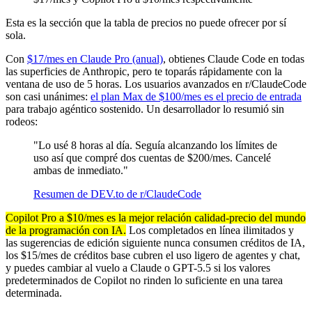
Esta es la sección que la tabla de precios no puede ofrecer por sí
sola.
Con
$17/mes en Claude Pro (anual)
, obtienes Claude Code en todas
las superficies de Anthropic, pero te toparás rápidamente con la
ventana de uso de 5 horas. Los usuarios avanzados en r/ClaudeCode
son casi unánimes:
el plan Max de $100/mes es el precio de entrada
para trabajo agéntico sostenido. Un desarrollador lo resumió sin
rodeos:
"Lo usé 8 horas al día. Seguía alcanzando los límites de
uso así que compré dos cuentas de $200/mes. Cancelé
ambas de inmediato."
Resumen de DEV.to de r/ClaudeCode
Copilot Pro a $10/mes es la mejor relación calidad-precio del mundo
de la programación con IA.
Los completados en línea ilimitados y
las sugerencias de edición siguiente nunca consumen créditos de IA,
los $15/mes de créditos base cubren el uso ligero de agentes y chat,
y puedes cambiar al vuelo a Claude o GPT-5.5 si los valores
predeterminados de Copilot no rinden lo suficiente en una tarea
determinada.