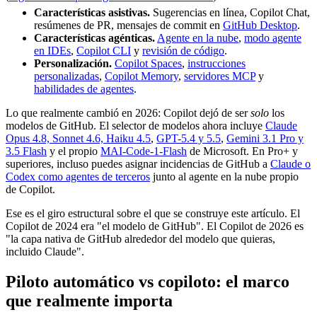
Características asistivas.
Sugerencias en línea, Copilot Chat,
resúmenes de PR, mensajes de commit en
GitHub Desktop
.
Características agénticas.
Agente en la nube
,
modo agente
en IDEs
,
Copilot CLI
y
revisión de código
.
Personalización.
Copilot Spaces
,
instrucciones
personalizadas
,
Copilot Memory
,
servidores MCP
y
habilidades de agentes
.
Lo que realmente cambió en 2026: Copilot dejó de ser
solo
los
modelos de GitHub. El selector de modelos ahora incluye
Claude
Opus 4.8, Sonnet 4.6, Haiku 4.5
,
GPT-5.4 y 5.5
,
Gemini 3.1 Pro y
3.5 Flash
y el propio
MAI-Code-1-Flash
de Microsoft. En Pro+ y
superiores, incluso puedes asignar incidencias de GitHub a
Claude o
Codex como agentes de terceros
junto al agente en la nube propio
de Copilot.
Ese es el giro estructural sobre el que se construye este artículo. El
Copilot de 2024 era "el modelo de GitHub". El Copilot de 2026 es
"la capa nativa de GitHub alrededor del modelo que quieras,
incluido Claude".
Piloto automático vs copiloto: el marco
que realmente importa