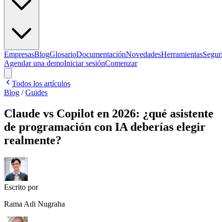
Empresas
Blog
Glosario
Documentación
Novedades
Herramientas
Segur
Agendar una demo
Iniciar sesión
Comenzar
Todos los artículos
Blog
/
Guides
Claude vs Copilot en 2026: ¿qué asistente
de programación con IA deberías elegir
realmente?
Escrito por
Rama Adi Nugraha