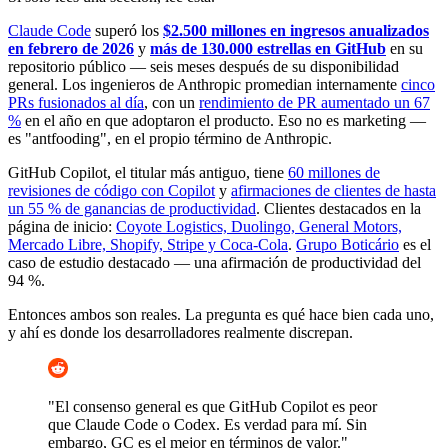
Claude Code
superó los
$2.500 millones en ingresos anualizados
en febrero de 2026
y
más de 130.000 estrellas en GitHub
en su
repositorio público — seis meses después de su disponibilidad
general. Los ingenieros de Anthropic promedian internamente
cinco
PRs fusionados al día
, con un
rendimiento de PR aumentado un 67
%
en el año en que adoptaron el producto. Eso no es marketing —
es "antfooding", en el propio término de Anthropic.
GitHub Copilot, el titular más antiguo, tiene
60 millones de
revisiones de código con Copilot
y
afirmaciones de clientes de hasta
un 55 % de ganancias de productividad
. Clientes destacados en la
página de inicio:
Coyote Logistics, Duolingo, General Motors,
Mercado Libre, Shopify, Stripe y Coca-Cola
.
Grupo Boticário
es el
caso de estudio destacado — una afirmación de productividad del
94 %.
Entonces ambos son reales. La pregunta es qué hace bien cada uno,
y ahí es donde los desarrolladores realmente discrepan.
"El consenso general es que GitHub Copilot es peor
que Claude Code o Codex. Es verdad para mí. Sin
embargo, GC es el mejor en términos de valor."