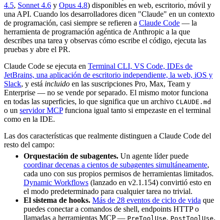
4.5
,
Sonnet 4.6
y
Opus 4.8
) disponibles en web, escritorio, móvil y
una API. Cuando los desarrolladores dicen "Claude" en un contexto
de programación, casi siempre se refieren a
Claude Code
— la
herramienta de programación agéntica de Anthropic a la que
describes una tarea y observas cómo escribe el código, ejecuta las
pruebas y abre el PR.
Claude Code se ejecuta en
Terminal CLI, VS Code, IDEs de
JetBrains, una aplicación de escritorio independiente, la web, iOS y
Slack
, y está
incluido
en las suscripciones Pro, Max, Team y
Enterprise — no se vende por separado. El mismo motor funciona
en todas las superficies, lo que significa que un archivo
CLAUDE.md
o un
servidor MCP
funciona igual tanto si empezaste en el terminal
como en la IDE.
Las dos características que realmente distinguen a Claude Code del
resto del campo:
Orquestación de subagentes.
Un agente líder puede
coordinar decenas a cientos de subagentes simultáneamente
,
cada uno con sus propios permisos de herramientas limitados.
Dynamic Workflows
(lanzado en v2.1.154) convirtió esto en
el modo predeterminado para cualquier tarea no trivial.
El sistema de hooks.
Más de 28 eventos de ciclo de vida
que
puedes conectar a comandos de shell, endpoints HTTP o
llamadas a herramientas MCP —
,
,
PreToolUse
PostToolUse