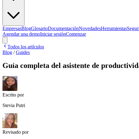
Empresas
Blog
Glosario
Documentación
Novedades
Herramientas
Segur
Agendar una demo
Iniciar sesión
Comenzar
Todos los artículos
Blog
/
Guides
Guía completa del asistente de productivi
Escrito por
Stevia Putri
Revisado por