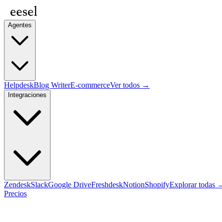
Agentes
Helpdesk
Blog Writer
E-commerce
Ver todos →
Integraciones
Zendesk
Slack
Google Drive
Freshdesk
Notion
Shopify
Explorar todas 
Precios