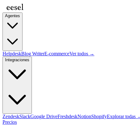
Agentes
Helpdesk
Blog Writer
E-commerce
Ver todos →
Integraciones
Zendesk
Slack
Google Drive
Freshdesk
Notion
Shopify
Explorar todas 
Precios