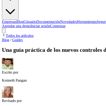
Empresas
Blog
Glosario
Documentación
Novedades
Herramientas
Segur
Agendar una demo
Iniciar sesión
Comenzar
Todos los artículos
Blog
/
Guides
Una guía práctica de los nuevos controles
Escrito por
Kenneth Pangan
Revisado por