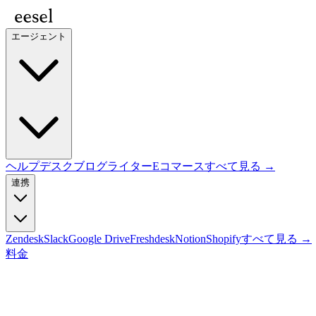
エージェント
ヘルプデスク
ブログライター
Eコマース
すべて見る →
連携
Zendesk
Slack
Google Drive
Freshdesk
Notion
Shopify
すべて見る →
料金