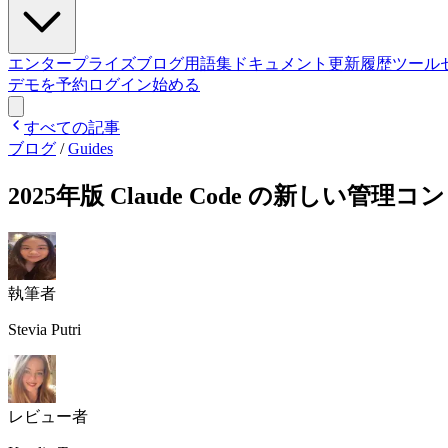
エンタープライズ
ブログ
用語集
ドキュメント
更新履歴
ツール
デモを予約
ログイン
始める
すべての記事
ブログ
/
Guides
2025年版 Claude Code の新しい管
執筆者
Stevia Putri
レビュー者