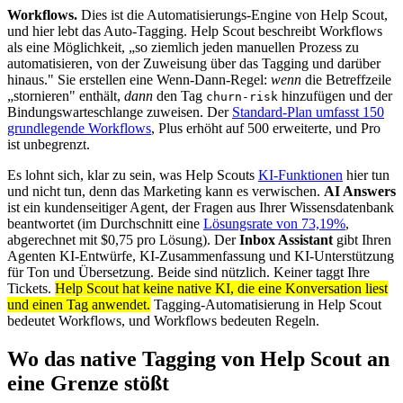
Workflows.
Dies ist die Automatisierungs-Engine von Help Scout,
und hier lebt das Auto-Tagging. Help Scout beschreibt Workflows
als eine Möglichkeit, „so ziemlich jeden manuellen Prozess zu
automatisieren, von der Zuweisung über das Tagging und darüber
hinaus." Sie erstellen eine Wenn-Dann-Regel:
wenn
die Betreffzeile
„stornieren" enthält,
dann
den Tag
hinzufügen und der
churn-risk
Bindungswarteschlange zuweisen. Der
Standard-Plan umfasst 150
grundlegende Workflows
, Plus erhöht auf 500 erweiterte, und Pro
ist unbegrenzt.
Es lohnt sich, klar zu sein, was Help Scouts
KI-Funktionen
hier tun
und nicht tun, denn das Marketing kann es verwischen.
AI Answers
ist ein kundenseitiger Agent, der Fragen aus Ihrer Wissensdatenbank
beantwortet (im Durchschnitt eine
Lösungsrate von 73,19%
,
abgerechnet mit $0,75 pro Lösung). Der
Inbox Assistant
gibt Ihren
Agenten KI-Entwürfe, KI-Zusammenfassung und KI-Unterstützung
für Ton und Übersetzung. Beide sind nützlich. Keiner taggt Ihre
Tickets.
Help Scout hat keine native KI, die eine Konversation liest
und einen Tag anwendet.
Tagging-Automatisierung in Help Scout
bedeutet Workflows, und Workflows bedeuten Regeln.
Wo das native Tagging von Help Scout an
eine Grenze stößt