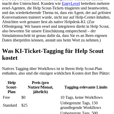
macht den Unterschied. Kunden wie
EntryLevel
betreiben mehrere
eesel-Agenten, die Help Scout-Tickets triagieren und beantworten,
und das wiederkehrende Thema ist, dass ein Agent, der auf
gelösten
Konversationen trainiert wurde, nicht nur auf Help-Center-Inhalten,
Absichten weit genauer liest als native Helpdesk-KI. (Zur
Offenlegung: Wir bauen eesel und integrieren direkt in Help Scout,
also bewerten Sie unsere Einschätzung entsprechend – der
Simulationsschritt ist genau dafür da, dass Sie es an Ihren eigenen
Daten überprüfen können, anstatt uns beim Wort zu nehmen.)
Was KI-Ticket-Tagging für Help Scout
kostet
Natives Tagging über Workflows ist in Ihrem Help Scout-Plan
enthalten, also sind die einzigen wirklichen Kosten dort Ihre Plätze:
Help
Preis (pro
Scout-
Nutzer/Monat,
Tagging-relevante Limits
Plan
jährlich)
Free
$0
10 Tags, keine Workflows
Unbegrenzte Tags, 150
Standard
$25
grundlegende Workflows
Unbegrenzte Tags, 500