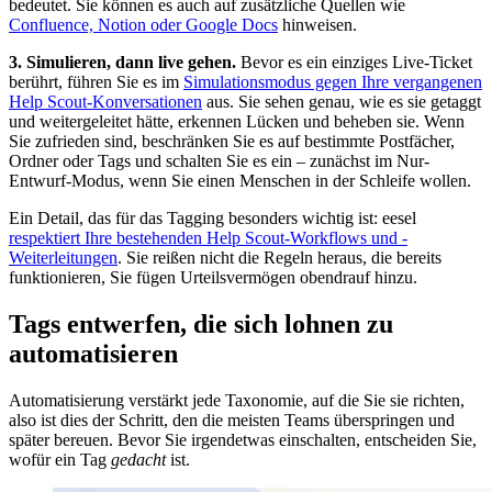
bedeutet. Sie können es auch auf zusätzliche Quellen wie
Confluence, Notion oder Google Docs
hinweisen.
3. Simulieren, dann live gehen.
Bevor es ein einziges Live-Ticket
berührt, führen Sie es im
Simulationsmodus gegen Ihre vergangenen
Help Scout-Konversationen
aus. Sie sehen genau, wie es sie getaggt
und weitergeleitet hätte, erkennen Lücken und beheben sie. Wenn
Sie zufrieden sind, beschränken Sie es auf bestimmte Postfächer,
Ordner oder Tags und schalten Sie es ein – zunächst im Nur-
Entwurf-Modus, wenn Sie einen Menschen in der Schleife wollen.
Ein Detail, das für das Tagging besonders wichtig ist: eesel
respektiert Ihre bestehenden Help Scout-Workflows und -
Weiterleitungen
. Sie reißen nicht die Regeln heraus, die bereits
funktionieren, Sie fügen Urteilsvermögen obendrauf hinzu.
Tags entwerfen, die sich lohnen zu
automatisieren
Automatisierung verstärkt jede Taxonomie, auf die Sie sie richten,
also ist dies der Schritt, den die meisten Teams überspringen und
später bereuen. Bevor Sie irgendetwas einschalten, entscheiden Sie,
wofür ein Tag
gedacht
ist.