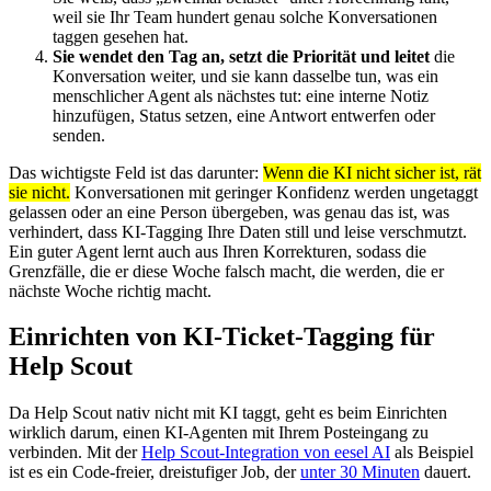
weil sie Ihr Team hundert genau solche Konversationen
taggen gesehen hat.
Sie wendet den Tag an, setzt die Priorität und leitet
die
Konversation weiter, und sie kann dasselbe tun, was ein
menschlicher Agent als nächstes tut: eine interne Notiz
hinzufügen, Status setzen, eine Antwort entwerfen oder
senden.
Das wichtigste Feld ist das darunter:
Wenn die KI nicht sicher ist, rät
sie nicht.
Konversationen mit geringer Konfidenz werden ungetaggt
gelassen oder an eine Person übergeben, was genau das ist, was
verhindert, dass KI-Tagging Ihre Daten still und leise verschmutzt.
Ein guter Agent lernt auch aus Ihren Korrekturen, sodass die
Grenzfälle, die er diese Woche falsch macht, die werden, die er
nächste Woche richtig macht.
Einrichten von KI-Ticket-Tagging für
Help Scout
Da Help Scout nativ nicht mit KI taggt, geht es beim Einrichten
wirklich darum, einen KI-Agenten mit Ihrem Posteingang zu
verbinden. Mit der
Help Scout-Integration von eesel AI
als Beispiel
ist es ein Code-freier, dreistufiger Job, der
unter 30 Minuten
dauert.