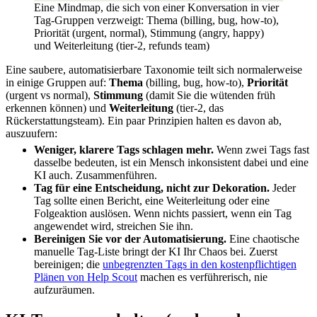
Eine Mindmap, die sich von einer Konversation in vier
Tag-Gruppen verzweigt: Thema (billing, bug, how-to),
Priorität (urgent, normal), Stimmung (angry, happy)
und Weiterleitung (tier-2, refunds team)
Eine saubere, automatisierbare Taxonomie teilt sich normalerweise
in einige Gruppen auf:
Thema
(billing, bug, how-to),
Priorität
(urgent vs normal),
Stimmung
(damit Sie die wütenden früh
erkennen können) und
Weiterleitung
(tier-2, das
Rückerstattungsteam). Ein paar Prinzipien halten es davon ab,
auszuufern:
Weniger, klarere Tags schlagen mehr.
Wenn zwei Tags fast
dasselbe bedeuten, ist ein Mensch inkonsistent dabei und eine
KI auch. Zusammenführen.
Tag für eine Entscheidung, nicht zur Dekoration.
Jeder
Tag sollte einen Bericht, eine Weiterleitung oder eine
Folgeaktion auslösen. Wenn nichts passiert, wenn ein Tag
angewendet wird, streichen Sie ihn.
Bereinigen Sie vor der Automatisierung.
Eine chaotische
manuelle Tag-Liste bringt der KI Ihr Chaos bei. Zuerst
bereinigen; die
unbegrenzten Tags in den kostenpflichtigen
Plänen von Help Scout
machen es verführerisch, nie
aufzuräumen.