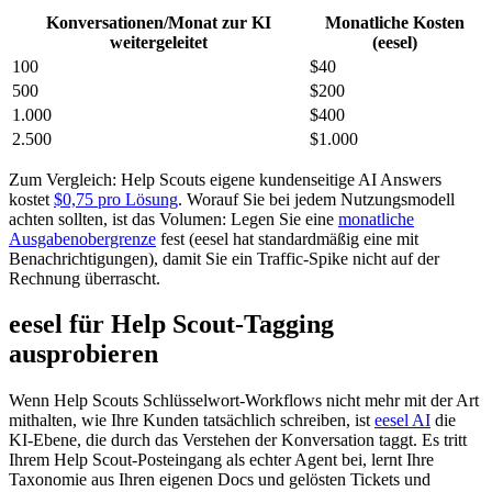
Konversationen/Monat zur KI
Monatliche Kosten
weitergeleitet
(eesel)
100
$40
500
$200
1.000
$400
2.500
$1.000
Zum Vergleich: Help Scouts eigene kundenseitige AI Answers
kostet
$0,75 pro Lösung
. Worauf Sie bei jedem Nutzungsmodell
achten sollten, ist das Volumen: Legen Sie eine
monatliche
Ausgabenobergrenze
fest (eesel hat standardmäßig eine mit
Benachrichtigungen), damit Sie ein Traffic-Spike nicht auf der
Rechnung überrascht.
eesel für Help Scout-Tagging
ausprobieren
Wenn Help Scouts Schlüsselwort-Workflows nicht mehr mit der Art
mithalten, wie Ihre Kunden tatsächlich schreiben, ist
eesel AI
die
KI-Ebene, die durch das Verstehen der Konversation taggt. Es tritt
Ihrem Help Scout-Posteingang als echter Agent bei, lernt Ihre
Taxonomie aus Ihren eigenen Docs und gelösten Tickets und