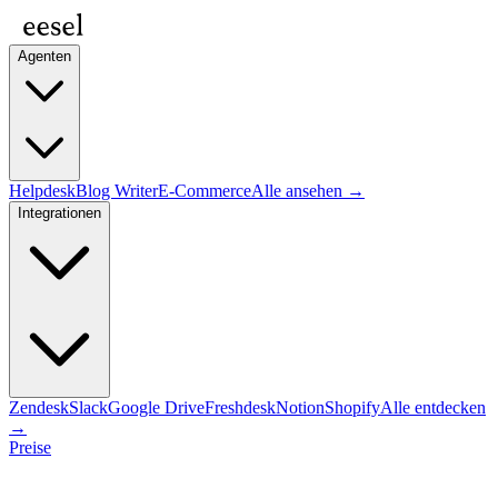
Agenten
Helpdesk
Blog Writer
E-Commerce
Alle ansehen →
Integrationen
Zendesk
Slack
Google Drive
Freshdesk
Notion
Shopify
Alle entdecken
→
Preise