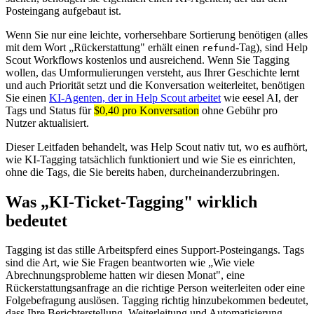
Posteingang aufgebaut ist.
Wenn Sie nur eine leichte, vorhersehbare Sortierung benötigen (alles
mit dem Wort „Rückerstattung" erhält einen
-Tag), sind Help
refund
Scout Workflows kostenlos und ausreichend. Wenn Sie Tagging
wollen, das Umformulierungen versteht, aus Ihrer Geschichte lernt
und auch Priorität setzt und die Konversation weiterleitet, benötigen
Sie einen
KI-Agenten, der in Help Scout arbeitet
wie eesel AI, der
Tags und Status für
$0,40 pro Konversation
ohne Gebühr pro
Nutzer aktualisiert.
Dieser Leitfaden behandelt, was Help Scout nativ tut, wo es aufhört,
wie KI-Tagging tatsächlich funktioniert und wie Sie es einrichten,
ohne die Tags, die Sie bereits haben, durcheinanderzubringen.
Was „KI-Ticket-Tagging" wirklich
bedeutet
Tagging ist das stille Arbeitspferd eines Support-Posteingangs. Tags
sind die Art, wie Sie Fragen beantworten wie „Wie viele
Abrechnungsprobleme hatten wir diesen Monat", eine
Rückerstattungsanfrage an die richtige Person weiterleiten oder eine
Folgebefragung auslösen. Tagging richtig hinzubekommen bedeutet,
dass Ihre Berichterstellung, Weiterleitung und Automatisierung