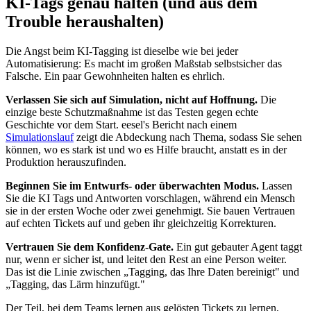
KI-Tags genau halten (und aus dem
Trouble heraushalten)
Die Angst beim KI-Tagging ist dieselbe wie bei jeder
Automatisierung: Es macht im großen Maßstab selbstsicher das
Falsche. Ein paar Gewohnheiten halten es ehrlich.
Verlassen Sie sich auf Simulation, nicht auf Hoffnung.
Die
einzige beste Schutzmaßnahme ist das Testen gegen echte
Geschichte vor dem Start. eesel's Bericht nach einem
Simulationslauf
zeigt die Abdeckung nach Thema, sodass Sie sehen
können, wo es stark ist und wo es Hilfe braucht, anstatt es in der
Produktion herauszufinden.
Beginnen Sie im Entwurfs- oder überwachten Modus.
Lassen
Sie die KI Tags und Antworten vorschlagen, während ein Mensch
sie in der ersten Woche oder zwei genehmigt. Sie bauen Vertrauen
auf echten Tickets auf und geben ihr gleichzeitig Korrekturen.
Vertrauen Sie dem Konfidenz-Gate.
Ein gut gebauter Agent taggt
nur, wenn er sicher ist, und leitet den Rest an eine Person weiter.
Das ist die Linie zwischen „Tagging, das Ihre Daten bereinigt" und
„Tagging, das Lärm hinzufügt."
Der Teil, bei dem Teams lernen aus gelösten Tickets zu lernen,