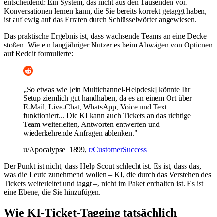
entscheidend: Ein System, das nicht aus den Tausenden von
Konversationen lernen kann, die Sie bereits korrekt getaggt haben,
ist auf ewig auf das Erraten durch Schlüsselwörter angewiesen.
Das praktische Ergebnis ist, dass wachsende Teams an eine Decke
stoßen. Wie ein langjähriger Nutzer es beim Abwägen von Optionen
auf Reddit formulierte:
„So etwas wie [ein Multichannel-Helpdesk] könnte Ihr
Setup ziemlich gut handhaben, da es an einem Ort über
E-Mail, Live-Chat, WhatsApp, Voice und Text
funktioniert... Die KI kann auch Tickets an das richtige
Team weiterleiten, Antworten entwerfen und
wiederkehrende Anfragen ablenken."
u/Apocalypse_1899,
r/CustomerSuccess
Der Punkt ist nicht, dass Help Scout schlecht ist. Es ist, dass das,
was die Leute zunehmend wollen – KI, die durch das Verstehen des
Tickets weiterleitet und taggt –, nicht im Paket enthalten ist. Es ist
eine Ebene, die Sie hinzufügen.
Wie KI-Ticket-Tagging tatsächlich