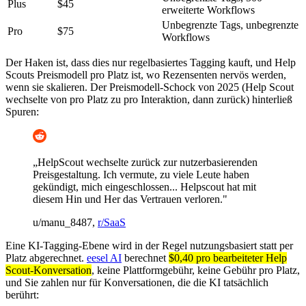
Plus
$45
erweiterte Workflows
Unbegrenzte Tags, unbegrenzte
Pro
$75
Workflows
Der Haken ist, dass dies nur regelbasiertes Tagging kauft, und Help
Scouts Preismodell pro Platz ist, wo Rezensenten nervös werden,
wenn sie skalieren. Der Preismodell-Schock von 2025 (Help Scout
wechselte von pro Platz zu pro Interaktion, dann zurück) hinterließ
Spuren:
„HelpScout wechselte zurück zur nutzerbasierenden
Preisgestaltung. Ich vermute, zu viele Leute haben
gekündigt, mich eingeschlossen... Helpscout hat mit
diesem Hin und Her das Vertrauen verloren."
u/manu_8487,
r/SaaS
Eine KI-Tagging-Ebene wird in der Regel nutzungsbasiert statt per
Platz abgerechnet.
eesel AI
berechnet
$0,40 pro bearbeiteter Help
Scout-Konversation
, keine Plattformgebühr, keine Gebühr pro Platz,
und Sie zahlen nur für Konversationen, die die KI tatsächlich
berührt: