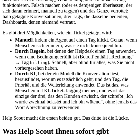
funktionieren. Falsch machen (oder es demjenigen überlassen, der
sich daran erinnert, manuell zu taggen) und das Ganze verrottet:
halb getaggte Konversationen, drei Tags, die dasselbe bedeuten,
Dashboards, denen niemand vertraut.
Es gibt drei Möglichkeiten, wie ein Ticket getaggt wird:
Manuell
, indem ein Agent auf einen Tag klickt. Genau, wenn
Menschen sich erinnern, was sie nicht konsequent tun.
Durch Regeln
, bei denen der Helpdesk einen Tag anwendet,
wenn eine Bedingung erfüllt ist (Betreff enthält „Rechnung"
→ Tag
). Schnell, aber blind für alles, was Sie nicht
billing
vorhergesehen haben.
Durch KI
, bei der ein Modell die Konversation liest,
herausfindet, worum es tatsächlich geht, und den Tag, die
Priorität und die Weiterleitung anwendet. Das ist das, was
Menschen mit KI-Ticket-Tagging meinen, und es ist das
einzige der drei, das den Kunden erwischt, der schreibt „Ich
wurde zweimal belastet und ich bin wütend", ohne jemals das
Wort Abrechnung zu verwenden.
Help Scout macht die ersten beiden gut. Das dritte ist die Lücke.
Was Help Scout Ihnen sofort gibt