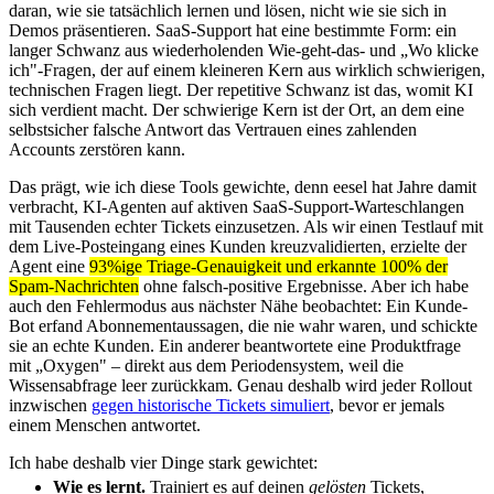
daran, wie sie tatsächlich lernen und lösen, nicht wie sie sich in
Demos präsentieren. SaaS-Support hat eine bestimmte Form: ein
langer Schwanz aus wiederholenden Wie-geht-das- und „Wo klicke
ich"-Fragen, der auf einem kleineren Kern aus wirklich schwierigen,
technischen Fragen liegt. Der repetitive Schwanz ist das, womit KI
sich verdient macht. Der schwierige Kern ist der Ort, an dem eine
selbstsicher falsche Antwort das Vertrauen eines zahlenden
Accounts zerstören kann.
Das prägt, wie ich diese Tools gewichte, denn eesel hat Jahre damit
verbracht, KI-Agenten auf aktiven SaaS-Support-Warteschlangen
mit Tausenden echter Tickets einzusetzen. Als wir einen Testlauf mit
dem Live-Posteingang eines Kunden kreuzvalidierten, erzielte der
Agent eine
93%ige Triage-Genauigkeit und erkannte 100% der
Spam-Nachrichten
ohne falsch-positive Ergebnisse. Aber ich habe
auch den Fehlermodus aus nächster Nähe beobachtet: Ein Kunde-
Bot erfand Abonnementaussagen, die nie wahr waren, und schickte
sie an echte Kunden. Ein anderer beantwortete eine Produktfrage
mit „Oxygen" – direkt aus dem Periodensystem, weil die
Wissensabfrage leer zurückkam. Genau deshalb wird jeder Rollout
inzwischen
gegen historische Tickets simuliert
, bevor er jemals
einem Menschen antwortet.
Ich habe deshalb vier Dinge stark gewichtet:
Wie es lernt.
Trainiert es auf deinen
gelösten
Tickets,