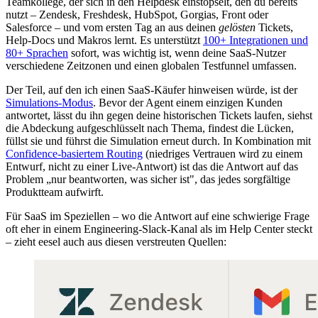
Teamkollege, der sich in den Helpdesk einstöpselt, den du bereits
nutzt – Zendesk, Freshdesk, HubSpot, Gorgias, Front oder
Salesforce – und vom ersten Tag an aus deinen
gelösten
Tickets,
Help-Docs und Makros lernt. Es unterstützt
100+ Integrationen und
80+ Sprachen
sofort, was wichtig ist, wenn deine SaaS-Nutzer
verschiedene Zeitzonen und einen globalen Testfunnel umfassen.
Der Teil, auf den ich einen SaaS-Käufer hinweisen würde, ist der
Simulations-Modus
. Bevor der Agent einem einzigen Kunden
antwortet, lässt du ihn gegen deine historischen Tickets laufen, siehst
die Abdeckung aufgeschlüsselt nach Thema, findest die Lücken,
füllst sie und führst die Simulation erneut durch. In Kombination mit
Confidence-basiertem Routing
(niedriges Vertrauen wird zu einem
Entwurf, nicht zu einer Live-Antwort) ist das die Antwort auf das
Problem „nur beantworten, was sicher ist", das jedes sorgfältige
Produktteam aufwirft.
Für SaaS im Speziellen – wo die Antwort auf eine schwierige Frage
oft eher in einem Engineering-Slack-Kanal als im Help Center steckt
– zieht eesel auch aus diesen verstreuten Quellen: