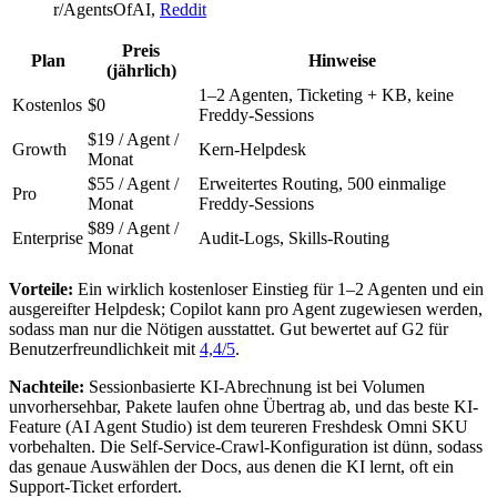
r/AgentsOfAI,
Reddit
Preis
Plan
Hinweise
(jährlich)
1–2 Agenten, Ticketing + KB, keine
Kostenlos
$0
Freddy-Sessions
$19 / Agent /
Growth
Kern-Helpdesk
Monat
$55 / Agent /
Erweitertes Routing, 500 einmalige
Pro
Monat
Freddy-Sessions
$89 / Agent /
Enterprise
Audit-Logs, Skills-Routing
Monat
Vorteile:
Ein wirklich kostenloser Einstieg für 1–2 Agenten und ein
ausgereifter Helpdesk; Copilot kann pro Agent zugewiesen werden,
sodass man nur die Nötigen ausstattet. Gut bewertet auf G2 für
Benutzerfreundlichkeit mit
4,4/5
.
Nachteile:
Sessionbasierte KI-Abrechnung ist bei Volumen
unvorhersehbar, Pakete laufen ohne Übertrag ab, und das beste KI-
Feature (AI Agent Studio) ist dem teureren Freshdesk Omni SKU
vorbehalten. Die Self-Service-Crawl-Konfiguration ist dünn, sodass
das genaue Auswählen der Docs, aus denen die KI lernt, oft ein
Support-Ticket erfordert.