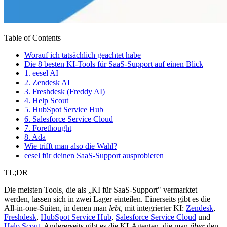
Table of Contents
Worauf ich tatsächlich geachtet habe
Die 8 besten KI-Tools für SaaS-Support auf einen Blick
1. eesel AI
2. Zendesk AI
3. Freshdesk (Freddy AI)
4. Help Scout
5. HubSpot Service Hub
6. Salesforce Service Cloud
7. Forethought
8. Ada
Wie trifft man also die Wahl?
eesel für deinen SaaS-Support ausprobieren
TL;DR
Die meisten Tools, die als „KI für SaaS-Support" vermarktet
werden, lassen sich in zwei Lager einteilen. Einerseits gibt es die
All-in-one-Suiten, in denen man
lebt
, mit integrierter KI:
Zendesk
,
Freshdesk
,
HubSpot Service Hub
,
Salesforce Service Cloud
und
Help Scout
. Andererseits gibt es die KI-Agenten, die man
über
den