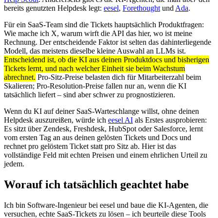
bereits genutzten Helpdesk legt:
eesel
,
Forethought
und
Ada
.
Für ein SaaS-Team sind die Tickets hauptsächlich Produktfragen:
Wie mache ich X, warum wirft die API das hier, wo ist meine
Rechnung. Der entscheidende Faktor ist selten das dahinterliegende
Modell, das meistens dieselbe kleine Auswahl an LLMs ist.
Entscheidend ist, ob die KI aus deinen Produktdocs und bisherigen
Tickets lernt, und nach welcher Einheit sie beim Wachstum
abrechnet.
Pro-Sitz-Preise belasten dich für Mitarbeiterzahl beim
Skalieren; Pro-Resolution-Preise fallen nur an, wenn die KI
tatsächlich liefert – sind aber schwer zu prognostizieren.
Wenn du KI auf deiner SaaS-Warteschlange willst, ohne deinen
Helpdesk auszureißen, würde ich
eesel AI
als Erstes ausprobieren:
Es sitzt über Zendesk, Freshdesk, HubSpot oder Salesforce, lernt
vom ersten Tag an aus deinen gelösten Tickets und Docs und
rechnet pro gelöstem Ticket statt pro Sitz ab. Hier ist das
vollständige Feld mit echten Preisen und einem ehrlichen Urteil zu
jedem.
Worauf ich tatsächlich geachtet habe
Ich bin Software-Ingenieur bei eesel und baue die KI-Agenten, die
versuchen, echte SaaS-Tickets zu lösen – ich beurteile diese Tools