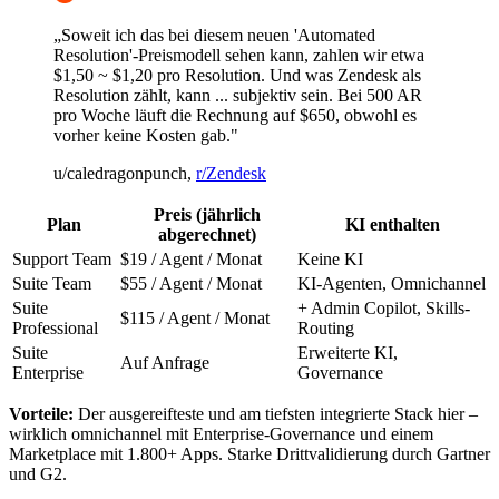
„Soweit ich das bei diesem neuen 'Automated
Resolution'-Preismodell sehen kann, zahlen wir etwa
$1,50 ~ $1,20 pro Resolution. Und was Zendesk als
Resolution zählt, kann ... subjektiv sein. Bei 500 AR
pro Woche läuft die Rechnung auf $650, obwohl es
vorher keine Kosten gab."
u/caledragonpunch,
r/Zendesk
Preis (jährlich
Plan
KI enthalten
abgerechnet)
Support Team
$19 / Agent / Monat
Keine KI
Suite Team
$55 / Agent / Monat
KI-Agenten, Omnichannel
Suite
+ Admin Copilot, Skills-
$115 / Agent / Monat
Professional
Routing
Suite
Erweiterte KI,
Auf Anfrage
Enterprise
Governance
Vorteile:
Der ausgereifteste und am tiefsten integrierte Stack hier –
wirklich omnichannel mit Enterprise-Governance und einem
Marketplace mit 1.800+ Apps. Starke Drittvalidierung durch Gartner
und G2.