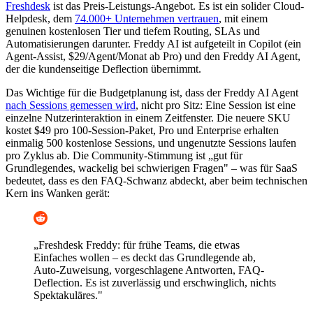
Freshdesk
ist das Preis-Leistungs-Angebot. Es ist ein solider Cloud-
Helpdesk, dem
74.000+ Unternehmen vertrauen
, mit einem
genuinen kostenlosen Tier und tiefem Routing, SLAs und
Automatisierungen darunter. Freddy AI ist aufgeteilt in Copilot (ein
Agent-Assist, $29/Agent/Monat ab Pro) und den Freddy AI Agent,
der die kundenseitige Deflection übernimmt.
Das Wichtige für die Budgetplanung ist, dass der Freddy AI Agent
nach Sessions gemessen wird
, nicht pro Sitz: Eine Session ist eine
einzelne Nutzerinteraktion in einem Zeitfenster. Die neuere SKU
kostet $49 pro 100-Session-Paket, Pro und Enterprise erhalten
einmalig 500 kostenlose Sessions, und ungenutzte Sessions laufen
pro Zyklus ab. Die Community-Stimmung ist „gut für
Grundlegendes, wackelig bei schwierigen Fragen" – was für SaaS
bedeutet, dass es den FAQ-Schwanz abdeckt, aber beim technischen
Kern ins Wanken gerät:
„Freshdesk Freddy: für frühe Teams, die etwas
Einfaches wollen – es deckt das Grundlegende ab,
Auto-Zuweisung, vorgeschlagene Antworten, FAQ-
Deflection. Es ist zuverlässig und erschwinglich, nichts
Spektakuläres."