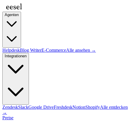
Agenten
Helpdesk
Blog Writer
E-Commerce
Alle ansehen →
Integrationen
Zendesk
Slack
Google Drive
Freshdesk
Notion
Shopify
Alle entdecken
→
Preise