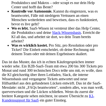
Produktdocs und Makros – oder scrapt es nur dein Help
Center und hofft das Beste?
Kontrolle vor Autonomie.
Kannst du eingrenzen, was es
beantwortet, Fälle mit niedrigem Vertrauen an einen
Menschen weiterleiten und beweisen, dass es funktioniert,
bevor es live geht?
Wo es lebt.
SaaS-Wissen ist verstreut über das Help Center,
die Produktdocs und deine
Slack-Wissensbasis
. Erreicht die
KI all das, und arbeitet sie dort, wo dein Team bereits
arbeitet?
Was es wirklich kostet.
Pro Sitz, pro Resolution oder pro
Ticket? Die Einheit entscheidet, ob deine Rechnung mit
deinem Team oder mit deinen Ergebnissen skaliert.
Das ist das Muster, das ich in echten Käufergesprächen immer
wieder sehe. Ein B2B-SaaS-Team mit etwa 200 bis 300 Tickets pro
Monat und rund 300 technischen Docs teilte uns mit, es wolle, dass
die KI gleichzeitig über ihren Leitfaden, Slack, die interne
Wissensbasis und vergangene Tickets antwortet und neue
Hilfsartikel aus den gefundenen Lücken entwirft. Das ist die SaaS-
Messlatte: nicht „FAQs beantworten", sondern alles, was man weiß,
querverweisen und die Lücken schließen. Wenn du zuerst die
breitere Kategorie sehen möchtest, ist unsere Übersicht zu
KI-
Kundensupport für SaaS
ein guter Einstieg.