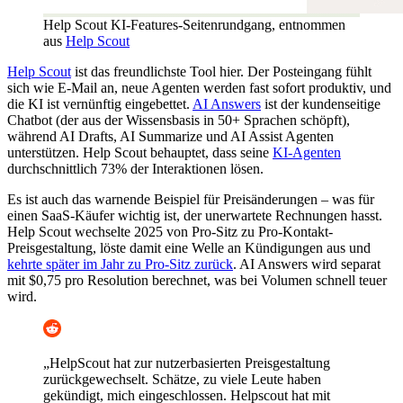
Help Scout KI-Features-Seitenrundgang, entnommen
aus
Help Scout
Help Scout
ist das freundlichste Tool hier. Der Posteingang fühlt
sich wie E-Mail an, neue Agenten werden fast sofort produktiv, und
die KI ist vernünftig eingebettet.
AI Answers
ist der kundenseitige
Chatbot (der aus der Wissensbasis in 50+ Sprachen schöpft),
während AI Drafts, AI Summarize und AI Assist Agenten
unterstützen. Help Scout behauptet, dass seine
KI-Agenten
durchschnittlich 73% der Interaktionen lösen.
Es ist auch das warnende Beispiel für Preisänderungen – was für
einen SaaS-Käufer wichtig ist, der unerwartete Rechnungen hasst.
Help Scout wechselte 2025 von Pro-Sitz zu Pro-Kontakt-
Preisgestaltung, löste damit eine Welle an Kündigungen aus und
kehrte später im Jahr zu Pro-Sitz zurück
. AI Answers wird separat
mit $0,75 pro Resolution berechnet, was bei Volumen schnell teuer
wird.
„HelpScout hat zur nutzerbasierten Preisgestaltung
zurückgewechselt. Schätze, zu viele Leute haben
gekündigt, mich eingeschlossen. Helpscout hat mit