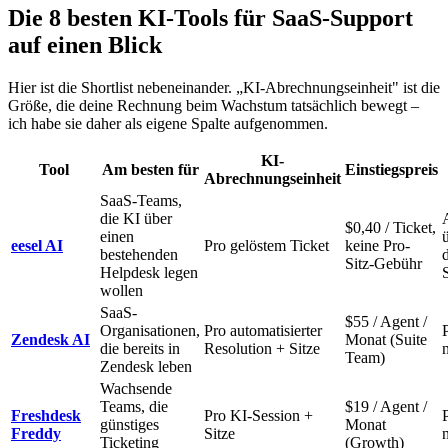
Die 8 besten KI-Tools für SaaS-Support
auf einen Blick
Hier ist die Shortlist nebeneinander. „KI-Abrechnungseinheit" ist die
Größe, die deine Rechnung beim Wachstum tatsächlich bewegt –
ich habe sie daher als eigene Spalte aufgenommen.
KI-
Tool
Am besten für
Einstiegspreis
Abrechnungseinheit
SaaS-Teams,
die KI über
$0,40 / Ticket,
einen
eesel AI
Pro gelöstem Ticket
keine Pro-
bestehenden
Sitz-Gebühr
Helpdesk legen
wollen
SaaS-
$55 / Agent /
Organisationen,
Pro automatisierter
Zendesk AI
Monat (Suite
die bereits in
Resolution + Sitze
Team)
Zendesk leben
Wachsende
Teams, die
$19 / Agent /
Freshdesk
Pro KI-Session +
günstiges
Monat
Freddy
Sitze
Ticketing
(Growth)