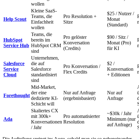
wollen
Kleine SaaS-
$25 / Nutzer /
Teams, die
Pro Resolution +
Help Scout
Monat
Einfachheit
Sitze
(Standard)
wollen
Teams, die
Pro gelöster
$90 / Sitz /
HubSpot
bereits im
Konversation
Monat (Pro)
Service Hub
HubSpot CRM
(Credits)
für KI
sind
Unternehmen,
Salesforce
die auf
$2 /
Pro Konversation /
Service
Salesforce
Konversation
Flex Credits
Cloud
standardisiert
+ Editionen
sind
Mid-Market,
der eine
Nur auf Anfrage
Nur auf
Forethought
dedizierte KI-
(ergebnisbasiert)
Anfrage
Schicht will
Skaliertes CX
~$30k / Jahr
mit 300k+
Pro automatisierter
Ada
Minimum (nur
Konversationen
Resolution
auf Anfrage)
/ Jahr
Die Aufteilung springt ins Auge, sobald man sie so nebeneinander