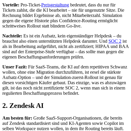
Vorteile:
Pro-Ticket-
Preisgestaltung
bedeutet, dass du nur für
Tickets zahlst, die die KI bearbeitet – nie für ungenutzte Sitze. Die
Rechnung bildet Ergebnisse ab, nicht Mitarbeiterzahl. Simulation
gegen die eigene Historie plus Confidence-Routing ermöglicht
schrittweises Rollout statt blindem Go-live.
Nachteile:
Es ist ein Aufsatz, kein eigenständiger Helpdesk – du
brauchst also einen unterstützten Helpdesk darunter. Und
SOC 2
ist
als in Bearbeitung aufgeführt, nicht als zertifiziert; HIPAA und BAA
sind auf der Enterprise-Stufe verfügbar – das sollte man gegen die
eigenen Beschaffungsanforderungen prüfen.
Unser Fazit:
Für SaaS-Teams, die KI auf dem repetitiven Schwanz
wollen, ohne eine Migration durchzuführen, ist eesel die stärkste
Aufsatz-Option – und der Simulation-zuerst-Rollout ist genau für
diesen vorsichtigen Käufer gebaut. Das einzige, was es abzuwägen
gilt, ist das noch nicht zertifizierte SOC 2, wenn man sich in einem
regulierten Beschaffungsprozess befindet.
2. Zendesk AI
Am besten für:
Große SaaS-Support-Organisationen, die bereits
auf Zendesk standardisiert sind und KI-Agenten sowie Copilot im
selben Workspace nutzen wollen, in dem ihr Routing bereits läuft.