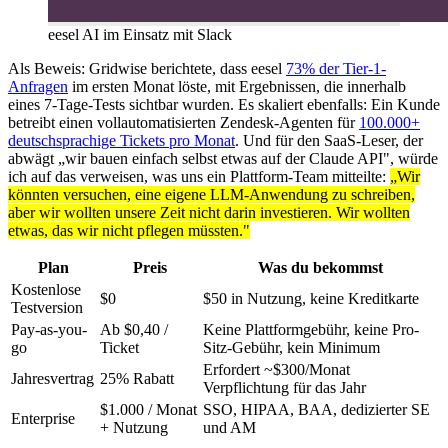
eesel AI im Einsatz mit Slack
Als Beweis: Gridwise berichtete, dass eesel
73% der Tier-1-
Anfragen
im ersten Monat löste, mit Ergebnissen, die innerhalb
eines 7-Tage-Tests sichtbar wurden. Es skaliert ebenfalls: Ein Kunde
betreibt einen vollautomatisierten Zendesk-Agenten für
100.000+
deutschsprachige Tickets pro Monat
. Und für den SaaS-Leser, der
abwägt „wir bauen einfach selbst etwas auf der Claude API", würde
ich auf das verweisen, was uns ein Plattform-Team mitteilte:
„Wir
könnten versuchen, eine eigene LLM-Anwendung zu schreiben,
aber wir wollten unsere Zeit nicht darin investieren. Wir wollten
etwas, das wir nicht pflegen müssten."
Plan
Preis
Was du bekommst
Kostenlose
$0
$50 in Nutzung, keine Kreditkarte
Testversion
Pay-as-you-
Ab $0,40 /
Keine Plattformgebühr, keine Pro-
go
Ticket
Sitz-Gebühr, kein Minimum
Erfordert ~$300/Monat
Jahresvertrag
25% Rabatt
Verpflichtung für das Jahr
$1.000 / Monat
SSO, HIPAA, BAA, dedizierter SE
Enterprise
+ Nutzung
und AM