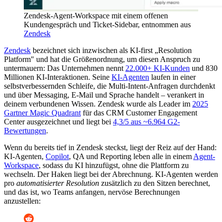
Zendesk-Agent-Workspace mit einem offenen
Kundengespräch und Ticket-Sidebar, entnommen aus
Zendesk
Zendesk
bezeichnet sich inzwischen als KI-first „Resolution
Platform" und hat die Größenordnung, um diesen Anspruch zu
untermauern: Das Unternehmen nennt
22.000+ KI-Kunden
und 830
Millionen KI-Interaktionen. Seine
KI-Agenten
laufen in einer
selbstverbessernden Schleife, die Multi-Intent-Anfragen durchdenkt
und über Messaging, E-Mail und Sprache handelt – verankert in
deinem verbundenen Wissen. Zendesk wurde als Leader im
2025
Gartner Magic Quadrant
für das CRM Customer Engagement
Center ausgezeichnet und liegt bei
4,3/5 aus ~6.964 G2-
Bewertungen
.
Wenn du bereits tief in Zendesk steckst, liegt der Reiz auf der Hand:
KI-Agenten,
Copilot
, QA und Reporting leben alle in einem
Agent-
Workspace
, sodass du KI hinzufügst, ohne die Plattform zu
wechseln. Der Haken liegt bei der Abrechnung. KI-Agenten werden
pro
automatisierter Resolution
zusätzlich zu den Sitzen berechnet,
und das ist, wo Teams anfangen, nervöse Berechnungen
anzustellen: