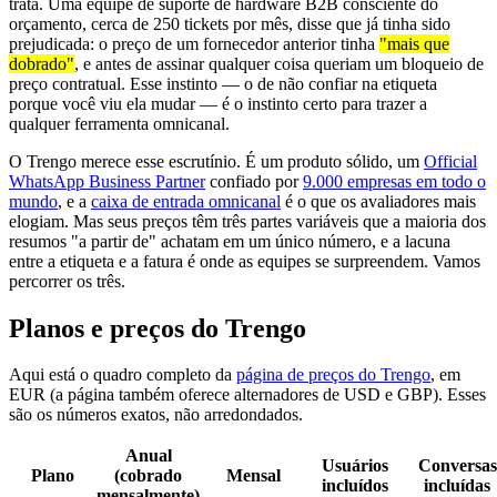
trata. Uma equipe de suporte de hardware B2B consciente do
orçamento, cerca de 250 tickets por mês, disse que já tinha sido
prejudicada: o preço de um fornecedor anterior tinha
"mais que
dobrado"
, e antes de assinar qualquer coisa queriam um bloqueio de
preço contratual. Esse instinto — o de não confiar na etiqueta
porque você viu ela mudar — é o instinto certo para trazer a
qualquer ferramenta omnicanal.
O Trengo merece esse escrutínio. É um produto sólido, um
Official
WhatsApp Business Partner
confiado por
9.000 empresas em todo o
mundo
, e a
caixa de entrada omnicanal
é o que os avaliadores mais
elogiam. Mas seus preços têm três partes variáveis que a maioria dos
resumos "a partir de" achatam em um único número, e a lacuna
entre a etiqueta e a fatura é onde as equipes se surpreendem. Vamos
percorrer os três.
Planos e preços do Trengo
Aqui está o quadro completo da
página de preços do Trengo
, em
EUR (a página também oferece alternadores de USD e GBP). Esses
são os números exatos, não arredondados.
Anual
Usuários
Conversas
Plano
(cobrado
Mensal
incluídos
incluídas
mensalmente)