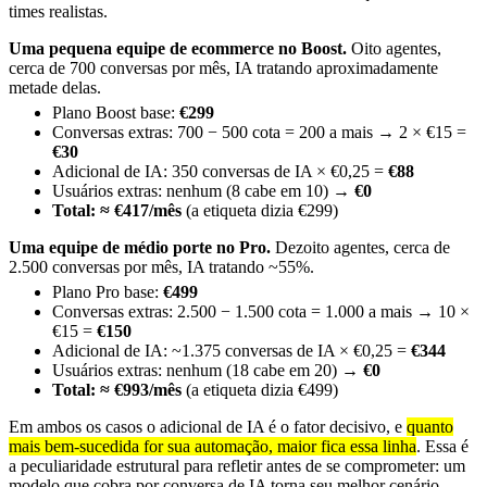
times realistas.
Uma pequena equipe de ecommerce no Boost.
Oito agentes,
cerca de 700 conversas por mês, IA tratando aproximadamente
metade delas.
Plano Boost base:
€299
Conversas extras: 700 − 500 cota = 200 a mais → 2 × €15 =
€30
Adicional de IA: 350 conversas de IA × €0,25 =
€88
Usuários extras: nenhum (8 cabe em 10) →
€0
Total: ≈ €417/mês
(a etiqueta dizia €299)
Uma equipe de médio porte no Pro.
Dezoito agentes, cerca de
2.500 conversas por mês, IA tratando ~55%.
Plano Pro base:
€499
Conversas extras: 2.500 − 1.500 cota = 1.000 a mais → 10 ×
€15 =
€150
Adicional de IA: ~1.375 conversas de IA × €0,25 =
€344
Usuários extras: nenhum (18 cabe em 20) →
€0
Total: ≈ €993/mês
(a etiqueta dizia €499)
Em ambos os casos o adicional de IA é o fator decisivo, e
quanto
mais bem-sucedida for sua automação, maior fica essa linha
. Essa é
a peculiaridade estrutural para refletir antes de se comprometer: um
modelo que cobra por conversa de IA torna seu melhor cenário