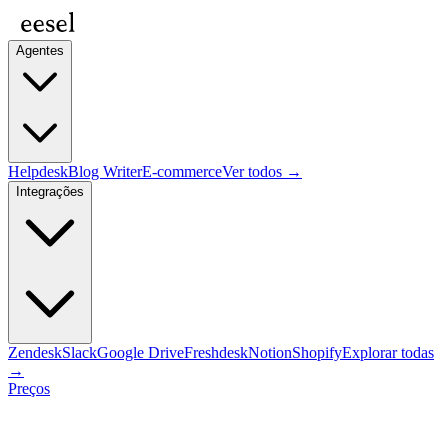
Agentes
Helpdesk
Blog Writer
E-commerce
Ver todos →
Integrações
Zendesk
Slack
Google Drive
Freshdesk
Notion
Shopify
Explorar todas
→
Preços