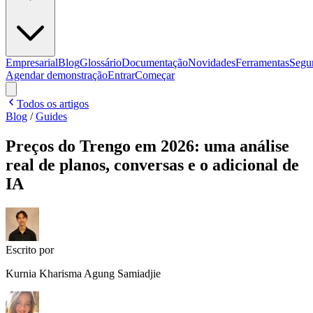
Empresarial
Blog
Glossário
Documentação
Novidades
Ferramentas
Segu
Agendar demonstração
Entrar
Começar
Todos os artigos
Blog
/
Guides
Preços do Trengo em 2026: uma análise
real de planos, conversas e o adicional de
IA
Escrito por
Kurnia Kharisma Agung Samiadjie