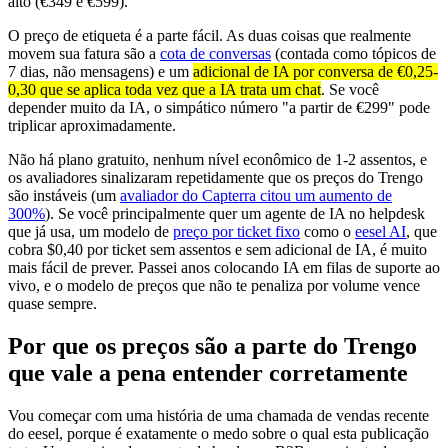
alto (€349 e €599).
O preço de etiqueta é a parte fácil. As duas coisas que realmente
movem sua fatura são a
cota de conversas
(contada como tópicos de
7 dias, não mensagens) e um
adicional de IA por conversa de €0,25-
0,30 que se aplica toda vez que a IA trata um chat
. Se você
depender muito da IA, o simpático número "a partir de €299" pode
triplicar aproximadamente.
Não há plano gratuito, nenhum nível econômico de 1-2 assentos, e
os avaliadores sinalizaram repetidamente que os preços do Trengo
são instáveis (um
avaliador do Capterra citou um aumento de
300%
). Se você principalmente quer um agente de IA no helpdesk
que já usa, um modelo de
preço por ticket fixo
como o
eesel AI
, que
cobra $0,40 por ticket sem assentos e sem adicional de IA, é muito
mais fácil de prever. Passei anos colocando IA em filas de suporte ao
vivo, e o modelo de preços que não te penaliza por volume vence
quase sempre.
Por que os preços são a parte do Trengo
que vale a pena entender corretamente
Vou começar com uma história de uma chamada de vendas recente
do eesel, porque é exatamente o medo sobre o qual esta publicação