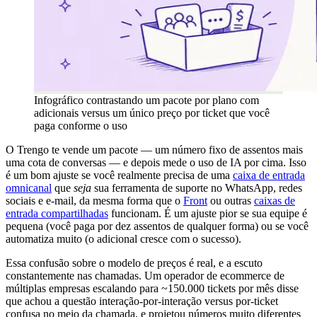
Infográfico contrastando um pacote por plano com
adicionais versus um único preço por ticket que você
paga conforme o uso
O Trengo te vende um pacote — um número fixo de assentos mais
uma cota de conversas — e depois mede o uso de IA por cima. Isso
é um bom ajuste se você realmente precisa de uma
caixa de entrada
omnicanal
que
seja
sua ferramenta de suporte no WhatsApp, redes
sociais e e-mail, da mesma forma que o
Front
ou outras
caixas de
entrada compartilhadas
funcionam. É um ajuste pior se sua equipe é
pequena (você paga por dez assentos de qualquer forma) ou se você
automatiza muito (o adicional cresce com o sucesso).
Essa confusão sobre o modelo de preços é real, e a escuto
constantemente nas chamadas. Um operador de ecommerce de
múltiplas empresas escalando para ~150.000 tickets por mês disse
que achou a questão interação-por-interação versus por-ticket
confusa no meio da chamada, e projetou números muito diferentes