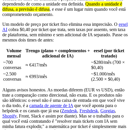
dependendo de como a unidade era definida.
Quando a unidade é
difusa, a previsão é difusa
, e esse é um lugar ruim quando você está
comprometendo orçamento.
Um modelo de preço por ticket fixo elimina essa imprecisão. O
eesel
AI
cobra $0,40 por ticket que trata, sem taxas por assento, sem taxa
de plataforma, sem mínimo e sem adicional de IA separado. Passe os
mesmos dois times de antes:
Volume
Trengo (plano + complementos +
eesel (por ticket
mensal
adicional de IA)
tratado)
~700
~$280/mês (700 ×
≈ €417/mês
conversas
$0,40)
~2.500
~$1.000/mês
≈ €993/mês
conversas
(2.500 × $0,40)
Alguns avisos honestos. As moedas diferem (EUR vs USD), então
trate a comparação como direcional, não exata. E os produtos não
são idênticos: o eesel não é uma caixa de entrada em que você vive
o dia todo, é a
camada de agente de IA
que você aponta para o
helpdesk e os canais que já usa (
Zendesk
,
Freshdesk
,
Gorgias
,
Shopify
, Front, Slack e assim por diante). Mas se o trabalho para o
qual você está contratando é "resolver mais tickets com IA sem
minha fatura explodir," a matemática por ticket é simplesmente mais