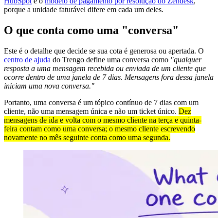
HubSpot
e o
modelo de pagamento por resolução do Zendesk
,
porque a unidade faturável difere em cada um deles.
O que conta como uma "conversa"
Este é o detalhe que decide se sua cota é generosa ou apertada. O
centro de ajuda
do Trengo define uma conversa como
"qualquer
resposta a uma mensagem recebida ou enviada de um cliente que
ocorre dentro de uma janela de 7 dias. Mensagens fora dessa janela
iniciam uma nova conversa."
Portanto, uma conversa é um tópico contínuo de 7 dias com um
cliente, não uma mensagem única e não um ticket único.
Dez
mensagens de ida e volta com o mesmo cliente na terça e quinta-
feira contam como uma conversa; o mesmo cliente escrevendo
novamente no mês seguinte conta como uma segunda.