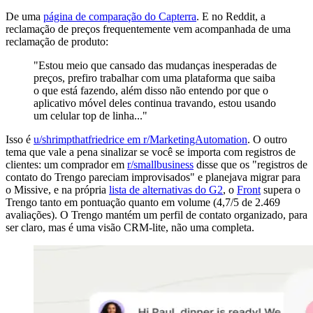
De uma
página de comparação do Capterra
. E no Reddit, a
reclamação de preços frequentemente vem acompanhada de uma
reclamação de produto:
"Estou meio que cansado das mudanças inesperadas de
preços, prefiro trabalhar com uma plataforma que saiba
o que está fazendo, além disso não entendo por que o
aplicativo móvel deles continua travando, estou usando
um celular top de linha..."
Isso é
u/shrimpthatfriedrice em r/MarketingAutomation
. O outro
tema que vale a pena sinalizar se você se importa com registros de
clientes: um comprador em
r/smallbusiness
disse que os "registros de
contato do Trengo pareciam improvisados" e planejava migrar para
o Missive, e na própria
lista de alternativas do G2
, o
Front
supera o
Trengo tanto em pontuação quanto em volume (4,7/5 de 2.469
avaliações). O Trengo mantém um perfil de contato organizado, para
ser claro, mas é uma visão CRM-lite, não uma completa.