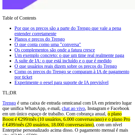
Table of Contents
Por que os preços são a parte do Trengo que vale a pena
entender corretamente
Planos e preços do Trengo
O que conta como uma "conversa"
Os complementos são onde a fatura cresce
Um exemplo concreto: o que um time real realmente paga
A suíte de IA: o que está incluído e o que é medido
O que usuários reais dizem sobre os preços do Trengo
Como os preços do Trengo se comparam à IA de pagamento
por ticket
Experimente o eesel para suporte de IA previsível
TL;DR
Trengo
é uma caixa de entrada omnicanal com IA em primeiro lugar
que unifica WhatsApp, e-mail,
chat ao vivo
, Instagram e Facebook
em um único espaço de trabalho. Com cobrança anual,
o plano
Boost é €299/mês (10 usuários, 6.000 conversas/ano) e o plano Pro
é €499/mês (20 usuários, 18.000 conversas/ano)
, com um nível
Enterprise personalizado acima disso. O pagamento mensal é mais