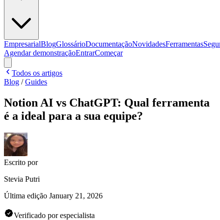
Empresarial
Blog
Glossário
Documentação
Novidades
Ferramentas
Segu
Agendar demonstração
Entrar
Começar
Todos os artigos
Blog
/
Guides
Notion AI vs ChatGPT: Qual ferramenta
é a ideal para a sua equipe?
Escrito por
Stevia Putri
Última edição
January 21, 2026
Verificado por especialista