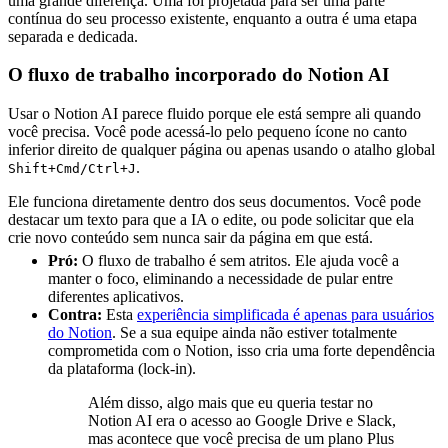
uma grande diferença. Uma foi projetada para ser uma parte
contínua do seu processo existente, enquanto a outra é uma etapa
separada e dedicada.
O fluxo de trabalho incorporado do Notion AI
Usar o Notion AI parece fluido porque ele está sempre ali quando
você precisa. Você pode acessá-lo pelo pequeno ícone no canto
inferior direito de qualquer página ou apenas usando o atalho global
.
Shift+Cmd/Ctrl+J
Ele funciona diretamente dentro dos seus documentos. Você pode
destacar um texto para que a IA o edite, ou pode solicitar que ela
crie novo conteúdo sem nunca sair da página em que está.
Pró:
O fluxo de trabalho é sem atritos. Ele ajuda você a
manter o foco, eliminando a necessidade de pular entre
diferentes aplicativos.
Contra:
Esta
experiência simplificada é apenas para usuários
do Notion
. Se a sua equipe ainda não estiver totalmente
comprometida com o Notion, isso cria uma forte dependência
da plataforma (lock-in).
Além disso, algo mais que eu queria testar no
Notion AI era o acesso ao Google Drive e Slack,
mas acontece que você precisa de um plano Plus