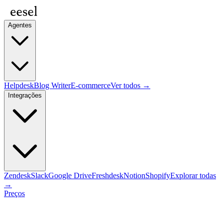
Agentes
Helpdesk
Blog Writer
E-commerce
Ver todos →
Integrações
Zendesk
Slack
Google Drive
Freshdesk
Notion
Shopify
Explorar todas
→
Preços