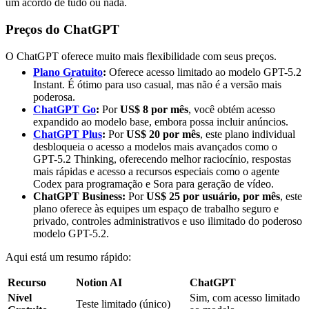
um acordo de tudo ou nada.
Preços do ChatGPT
O ChatGPT oferece muito mais flexibilidade com seus preços.
Plano Gratuito
:
Oferece acesso limitado ao modelo GPT-5.2
Instant. É ótimo para uso casual, mas não é a versão mais
poderosa.
ChatGPT Go
:
Por
US$ 8 por mês
, você obtém acesso
expandido ao modelo base, embora possa incluir anúncios.
ChatGPT Plus
:
Por
US$ 20 por mês
, este plano individual
desbloqueia o acesso a modelos mais avançados como o
GPT-5.2 Thinking, oferecendo melhor raciocínio, respostas
mais rápidas e acesso a recursos especiais como o agente
Codex para programação e Sora para geração de vídeo.
ChatGPT Business:
Por
US$ 25 por usuário, por mês
, este
plano oferece às equipes um espaço de trabalho seguro e
privado, controles administrativos e uso ilimitado do poderoso
modelo GPT-5.2.
Aqui está um resumo rápido:
Recurso
Notion AI
ChatGPT
Nível
Sim, com acesso limitado
Teste limitado (único)