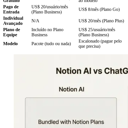
Gratuito
ao modelo
Pago de
US$ 20/usuário/mês
US$ 8/mês (Plano Go)
Entrada
(Plano Business)
Individual
N/A
US$ 20/mês (Plano Plus)
Avançado
Plano de
Incluído no Plano
US$ 25/usuário/mês
Equipe
Business
(Plano Business)
Escalonado (pague pelo
Modelo
Pacote (tudo ou nada)
que precisa)