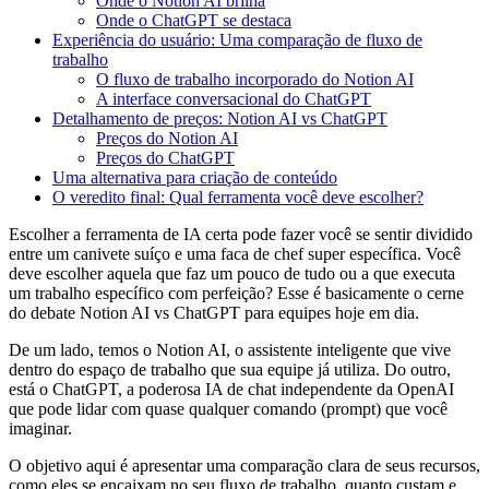
Onde o Notion AI brilha
Onde o ChatGPT se destaca
Experiência do usuário: Uma comparação de fluxo de
trabalho
O fluxo de trabalho incorporado do Notion AI
A interface conversacional do ChatGPT
Detalhamento de preços: Notion AI vs ChatGPT
Preços do Notion AI
Preços do ChatGPT
Uma alternativa para criação de conteúdo
O veredito final: Qual ferramenta você deve escolher?
Escolher a ferramenta de IA certa pode fazer você se sentir dividido
entre um canivete suíço e uma faca de chef super específica. Você
deve escolher aquela que faz um pouco de tudo ou a que executa
um trabalho específico com perfeição? Esse é basicamente o cerne
do debate Notion AI vs ChatGPT para equipes hoje em dia.
De um lado, temos o Notion AI, o assistente inteligente que vive
dentro do espaço de trabalho que sua equipe já utiliza. Do outro,
está o ChatGPT, a poderosa IA de chat independente da OpenAI
que pode lidar com quase qualquer comando (prompt) que você
imaginar.
O objetivo aqui é apresentar uma comparação clara de seus recursos,
como eles se encaixam no seu fluxo de trabalho, quanto custam e