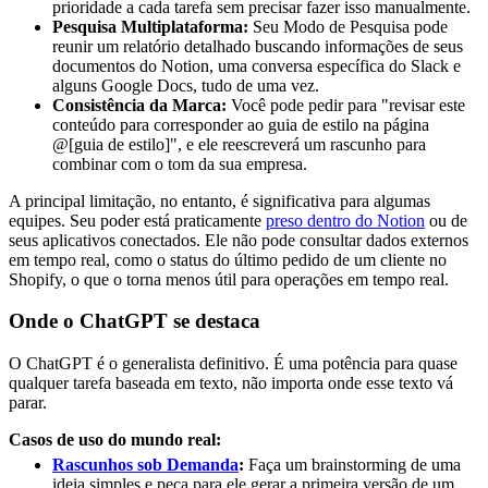
prioridade a cada tarefa sem precisar fazer isso manualmente.
Pesquisa Multiplataforma:
Seu Modo de Pesquisa pode
reunir um relatório detalhado buscando informações de seus
documentos do Notion, uma conversa específica do Slack e
alguns Google Docs, tudo de uma vez.
Consistência da Marca:
Você pode pedir para "revisar este
conteúdo para corresponder ao guia de estilo na página
@[guia de estilo]", e ele reescreverá um rascunho para
combinar com o tom da sua empresa.
A principal limitação, no entanto, é significativa para algumas
equipes. Seu poder está praticamente
preso dentro do Notion
ou de
seus aplicativos conectados. Ele não pode consultar dados externos
em tempo real, como o status do último pedido de um cliente no
Shopify, o que o torna menos útil para operações em tempo real.
Onde o ChatGPT se destaca
O ChatGPT é o generalista definitivo. É uma potência para quase
qualquer tarefa baseada em texto, não importa onde esse texto vá
parar.
Casos de uso do mundo real:
Rascunhos sob Demanda
:
Faça um brainstorming de uma
ideia simples e peça para ele gerar a primeira versão de um