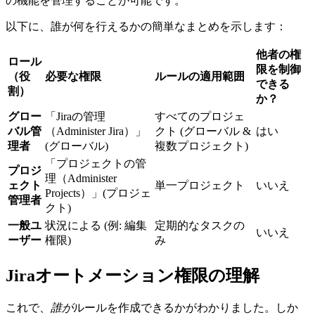
の機能を管理することが可能です。
以下に、誰が何を行えるかの簡単なまとめを示します：
他者の権
ロール
限を制御
（役
必要な権限
ルールの適用範囲
できる
割）
か？
グロー
「Jiraの管理
すべてのプロジェ
バル管
（Administer Jira）」
クト (グローバル &
はい
理者
(グローバル)
複数プロジェクト)
「プロジェクトの管
プロジ
理（Administer
ェクト
単一プロジェクト
いいえ
Projects）」(プロジェ
管理者
クト)
一般ユ
状況による (例: 編集
定期的なタスクの
いいえ
ーザー
権限)
み
Jiraオートメーション権限の理解
これで、
誰が
ルールを作成できるかがわかりました。しか