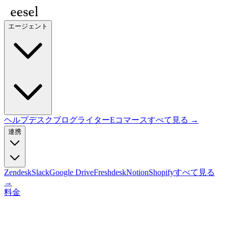
エージェント
ヘルプデスク
ブログライター
Eコマース
すべて見る →
連携
Zendesk
Slack
Google Drive
Freshdesk
Notion
Shopify
すべて見る
→
料金