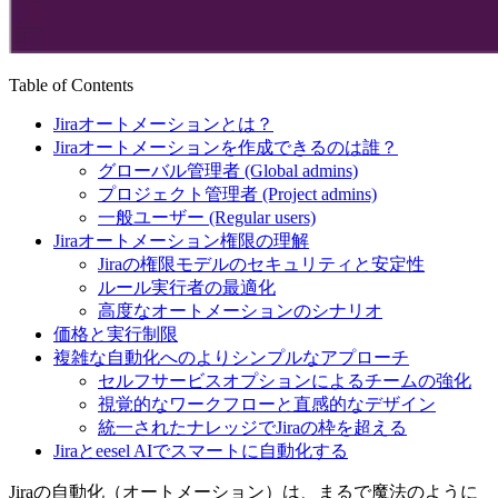
Table of Contents
Jiraオートメーションとは？
Jiraオートメーションを作成できるのは誰？
グローバル管理者 (Global admins)
プロジェクト管理者 (Project admins)
一般ユーザー (Regular users)
Jiraオートメーション権限の理解
Jiraの権限モデルのセキュリティと安定性
ルール実行者の最適化
高度なオートメーションのシナリオ
価格と実行制限
複雑な自動化へのよりシンプルなアプローチ
セルフサービスオプションによるチームの強化
視覚的なワークフローと直感的なデザイン
統一されたナレッジでJiraの枠を超える
Jiraとeesel AIでスマートに自動化する
Jiraの自動化（オートメーション）は、まるで魔法のように