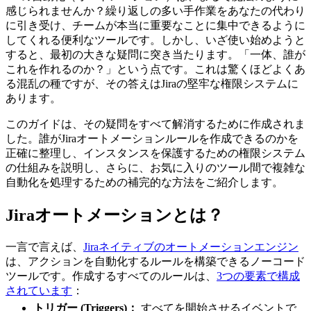
感じられませんか？繰り返しの多い手作業をあなたの代わり
に引き受け、チームが本当に重要なことに集中できるように
してくれる便利なツールです。しかし、いざ使い始めようと
すると、最初の大きな疑問に突き当たります。「一体、誰が
これを作れるのか？」という点です。これは驚くほどよくあ
る混乱の種ですが、その答えはJiraの堅牢な権限システムに
あります。
このガイドは、その疑問をすべて解消するために作成されま
した。誰がJiraオートメーションルールを作成できるのかを
正確に整理し、インスタンスを保護するための権限システム
の仕組みを説明し、さらに、お気に入りのツール間で複雑な
自動化を処理するための補完的な方法をご紹介します。
Jiraオートメーションとは？
一言で言えば、
Jiraネイティブのオートメーションエンジン
は、アクションを自動化するルールを構築できるノーコード
ツールです。作成するすべてのルールは、
3つの要素で構成
されています
：
トリガー (Triggers)：
すべてを開始させるイベントで