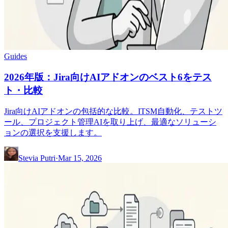
Guides
2026年版：Jira向けAIアドオンのベスト6をテス
ト・比較
Jira向けAIアドオンの包括的な比較。ITSM自動化、テストツ
ール、プロジェクト管理AIを取り上げ、最適なソリューシ
ョンの選択を支援します。
Stevia Putri
·
Mar 15, 2026