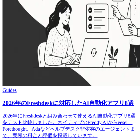
Guides
2026年のFreshdeskに対応したAI自動化アプリ8選
2026年にFreshdeskと組み合わせて使えるAI自動化アプリ8選
をテスト比較しました。ネイティブのFreddy AIからeesel、
Forethought、Adaなどヘルプデスク非依存のエージェントま
で、実際の料金と評価を掲載しています。