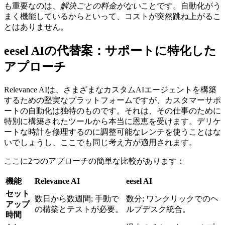
も重要なのは、
解決ごとの料金がない
ことです。自動化がう
まく機能しているからといって、コストが突然跳ね上がるこ
とはありません。
eesel AIの代替案：サポートに特化した
アプローチ
Relevance AIは、さまざまなカスタムAIエージェントを構築
するための堅実なプラットフォームですが、カスタマーサポ
ートの自動化は独特のものです。それは、その仕事のために
特別に構築されたツールから本当に恩恵を受けます。デリケ
ートな時計を修理するのに調整可能なレンチを使うことはな
いでしょうし、ここでも同じ考え方が適用されます。
ここに2つのアプローチの簡単な比較があります：
機能
Relevance AI
eesel AI
セット
数日から数週間; 手動で
数分; ワンクリックでのヘ
アップ
の構築とテストが必要。
ルプデスク統合。
時間