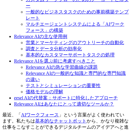
ー
一般的なビジネスタスクのための事前構築テンプ
レート
マルチエージェントシステムによる「AIワーク
フォース」の構築
Relevance AIの主な使用例
営業とマーケティングのアウトリーチの自動化
調査とデータ分析の効率化
基本的なカスタマーサポートタスクの処理
Relevance AIを選ぶ前に考慮すべきこと
Relevance AIの急な学習曲線の課題
Relevance AIの一般的な知識と専門的な専門知識
の違い
テストとシミュレーションの重要性
価格モデルの理解
eesel AIの代替案：サポートに特化したアプローチ
Relevance AIはあなたにとって適切なツールか？
最近、「
AIワークフォース
」という言葉がよく使われてい
ます。私たちは
基本的なチャットボット
から、かなり複雑な
仕事をこなすことができるデジタルチームのアイデアへと進