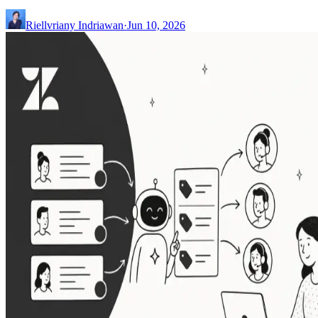
Riellvriany Indriawan
·
Jun 10, 2026