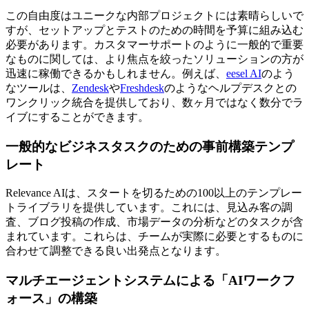
この自由度はユニークな内部プロジェクトには素晴らしいで
すが、セットアップとテストのための時間を予算に組み込む
必要があります。カスタマーサポートのように一般的で重要
なものに関しては、より焦点を絞ったソリューションの方が
迅速に稼働できるかもしれません。例えば、
eesel AI
のよう
なツールは、
Zendesk
や
Freshdesk
のようなヘルプデスクとの
ワンクリック統合を提供しており、数ヶ月ではなく数分でラ
イブにすることができます。
一般的なビジネスタスクのための事前構築テンプ
レート
Relevance AIは、スタートを切るための100以上のテンプレー
トライブラリを提供しています。これには、見込み客の調
査、ブログ投稿の作成、市場データの分析などのタスクが含
まれています。これらは、チームが実際に必要とするものに
合わせて調整できる良い出発点となります。
マルチエージェントシステムによる「AIワークフ
ォース」の構築