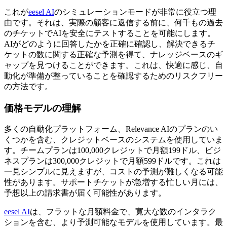
これが
eesel AI
のシミュレーションモードが非常に役立つ理
由です。それは、実際の顧客に返信する前に、何千もの過去
のチケットでAIを安全にテストすることを可能にします。
AIがどのように回答したかを正確に確認し、解決できるチ
ケットの数に関する正確な予測を得て、ナレッジベースのギ
ャップを見つけることができます。これは、快適に感じ、自
動化が準備が整っていることを確認するためのリスクフリー
の方法です。
価格モデルの理解
多くの自動化プラットフォーム、Relevance AIのプランのい
くつかを含む、クレジットベースのシステムを使用していま
す。チームプランは100,000クレジットで月額199ドル、ビジ
ネスプランは300,000クレジットで月額599ドルです。これは
一見シンプルに見えますが、コストの予測が難しくなる可能
性があります。サポートチケットが急増する忙しい月には、
予想以上の請求書が届く可能性があります。
eesel AI
は、フラットな月額料金で、寛大な数のインタラク
ションを含む、より予測可能なモデルを使用しています。最