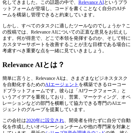
化してきました。この話題の中で、
Relevance AI
というプラ
ットフォームが登場し、コードを書くことなく自分のAIチ
ームを構築し管理できると約束しています。
しかし、すべてのタスクに適したツールなのでしょうか？こ
の投稿では、Relevance AIについての正直な意見をお伝えし
ます。何が得意で、どこで本領を発揮するのか、そして特に
カスタマーサポートを改善することが主な目標である場合に
考慮すべき重要な点を一緒に見ていきましょう。
Relevance AIとは？
簡単に言うと、Relevance AIは、さまざまなビジネスタスク
を自動化するための
AIエージェント
を構築できるローコー
ドプラットフォームです。彼らは「AIワークフォース」と
いうアイデアを重視しており、営業、マーケティング、オペ
レーションなどの部門を横断して協力できる専門のAIエー
ジェントのグループを提案しています。
この会社は
2020年に設立され
、開発者を待たずに自分で自動
化を作成したいオペレーションチームや他の専門家を対象と
しています。最近の
シリーズB資金調達ラウンド
の後、彼ら