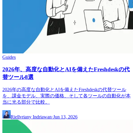
Guides
2026年、高度な自動化とAIを備えたFreshdeskの代
替ツール8選
2026年の高度な自動化とAIを備えたFreshdeskの代替ツール
を、課金モデル、実際の価格、そして各ツールの自動化が本
当に光る部分で比較。
Riellvriany Indriawan
·
Jun 13, 2026