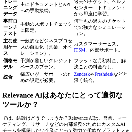
トレー
過去のチケット、ヘルプ
主にドキュメントとAPI
ニング
センター、ドキュメント
への手動接続。
データ
から即座に学習。
事前ロ
何千もの過去のチケット
手動のスポットチェック
ーンチ
での強力なシミュレーシ
に限定。
テスト
ョン。
主な使
一般的なビジネスプロセ
カスタマーサービス、
用ケー
スの自動化（営業、オペ
ITSM
、内部サポート。
ス
レーション）。
価格モ
予測が難しいクレジット
フラットな月額料金、解
デル
ベースのプラン。
決ごとの料金なし。
幅広いが、サポートのた
Zendesk
や
Freshdesk
などと
統合
めの設定が必要。
深く統合。
Relevance AIはあなたにとって適切な
ツールか？
では、結論はどうでしょうか？Relevance AIは、営業、マー
ケティング、リサーチなどの内部業務のためにカスタムAI
チームを構築したい企業にとって強力で柔軟なプラットフォ