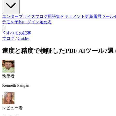
エンタープライズ
ブログ
用語集
ドキュメント
更新履歴
ツール
デモを予約
ログイン
始める
すべての記事
ブログ
/
Guides
速度と精度で検証したPDF AIツール7選 (2
執筆者
Kenneth Pangan
レビュー者