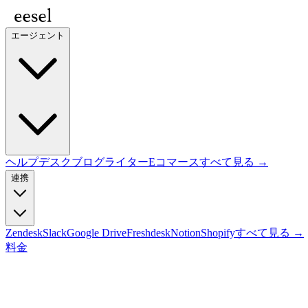
エージェント
ヘルプデスク
ブログライター
Eコマース
すべて見る →
連携
Zendesk
Slack
Google Drive
Freshdesk
Notion
Shopify
すべて見る →
料金