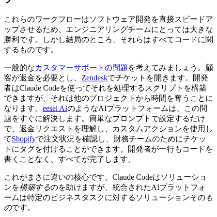
これらのワークフローはソフトウェア開発を直接スピードア
ップさせるため、エンジニアリングチームにとっては大きな
勝利です。しかし結局のところ、それらはすべてコードに関
するものです。
一般的な
カスタマーサポートの問題
を考えてみましょう。顧
客が返金を必要とし、
Zendesk
でチケットを開きます。開発
者はClaude Codeを使ってそれを処理するスクリプトを構築
できますが、それは他のプロジェクトから時間を奪うことに
なります。
eesel AI
のようなAIプラットフォームは、この問
題をすぐに解決します。簡単なプロンプトで設定するだけ
で、返金リクエストを理解し、カスタムアクションを使用し
て
Shopify
で注文状況を確認し、財務チームのためにチケッ
トにタグを付けることができます。開発者が一行もコードを
書くことなく、すべてが完了します。
これがまさに違いの核心です。Claude Codeはソリューショ
ンを
構築する
のを助けますが、統合されたAIプラットフォ
ームは特定のビジネスタスクに対するソリューションその
も
の
です。