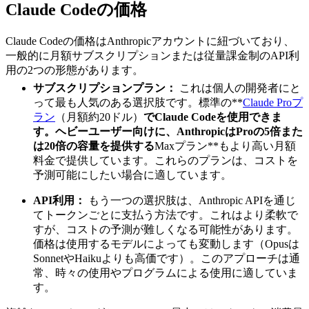
Claude Codeの価格
Claude Codeの価格はAnthropicアカウントに紐づいており、
一般的に月額サブスクリプションまたは従量課金制のAPI利
用の2つの形態があります。
サブスクリプションプラン：
これは個人の開発者にと
って最も人気のある選択肢です。標準の**
Claude Proプ
ラン
（月額約20ドル）
でClaude Codeを使用できま
す。ヘビーユーザー向けに、AnthropicはProの5倍また
は20倍の容量を提供する
Maxプラン**もより高い月額
料金で提供しています。これらのプランは、コストを
予測可能にしたい場合に適しています。
API利用：
もう一つの選択肢は、Anthropic APIを通じ
てトークンごとに支払う方法です。これはより柔軟で
すが、コストの予測が難しくなる可能性があります。
価格は使用するモデルによっても変動します（Opusは
SonnetやHaikuよりも高価です）。このアプローチは通
常、時々の使用やプログラムによる使用に適していま
す。