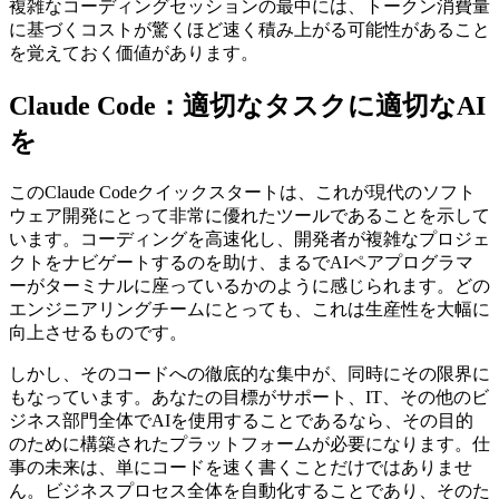
複雑なコーディングセッションの最中には、トークン消費量
に基づくコストが驚くほど速く積み上がる可能性があること
を覚えておく価値があります。
Claude Code：適切なタスクに適切なAI
を
このClaude Codeクイックスタートは、これが現代のソフト
ウェア開発にとって非常に優れたツールであることを示して
います。コーディングを高速化し、開発者が複雑なプロジェ
クトをナビゲートするのを助け、まるでAIペアプログラマ
ーがターミナルに座っているかのように感じられます。どの
エンジニアリングチームにとっても、これは生産性を大幅に
向上させるものです。
しかし、そのコードへの徹底的な集中が、同時にその限界に
もなっています。あなたの目標がサポート、IT、その他のビ
ジネス部門全体でAIを使用することであるなら、その目的
のために構築されたプラットフォームが必要になります。仕
事の未来は、単にコードを速く書くことだけではありませ
ん。ビジネスプロセス全体を自動化することであり、そのた