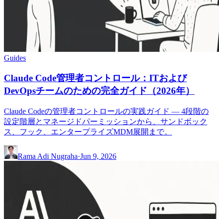
Guides
Claude Code管理者コントロール：ITおよび
DevOpsチームのための完全ガイド（2026年）
Claude Codeの管理者コントロールの実践ガイド — 4段階の
設定階層とマネージドパーミッションから、サンドボック
ス、フック、エンタープライズMDM展開まで。
Rama Adi Nugraha
·
Jun 9, 2026