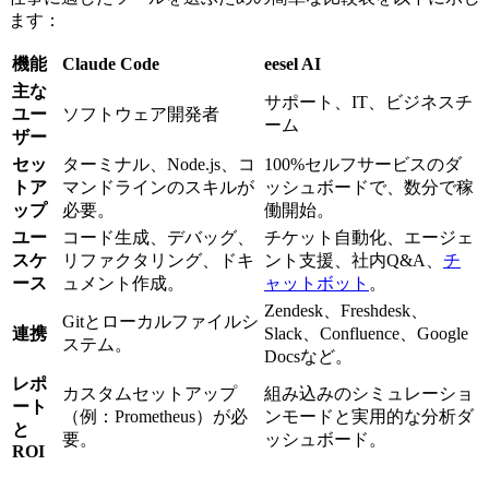
ます：
機能
Claude Code
eesel AI
主な
サポート、IT、ビジネスチ
ユー
ソフトウェア開発者
ーム
ザー
セッ
ターミナル、Node.js、コ
100%セルフサービスのダ
トア
マンドラインのスキルが
ッシュボードで、数分で稼
ップ
必要。
働開始。
ユー
コード生成、デバッグ、
チケット自動化、エージェ
スケ
リファクタリング、ドキ
ント支援、社内Q&A、
チ
ース
ュメント作成。
ャットボット
。
Zendesk、Freshdesk、
Gitとローカルファイルシ
連携
Slack、Confluence、Google
ステム。
Docsなど。
レポ
カスタムセットアップ
組み込みのシミュレーショ
ート
（例：Prometheus）が必
ンモードと実用的な分析ダ
と
要。
ッシュボード。
ROI