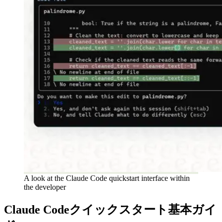
A look at the Claude Code quickstart interface within
the developer
Claude Codeクイックスタート基本ガイ