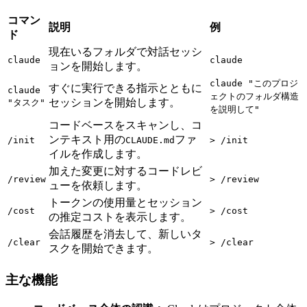
コマン
説明
例
ド
現在いるフォルダで対話セッシ
claude
claude
ョンを開始します。
claude "このプロジ
すぐに実行できる指示とともに
claude
ェクトのフォルダ構造
セッションを開始します。
"タスク"
を説明して"
コードベースをスキャンし、コ
ンテキスト用の
ファ
/init
CLAUDE.md
> /init
イルを作成します。
加えた変更に対するコードレビ
/review
> /review
ューを依頼します。
トークンの使用量とセッション
/cost
> /cost
の推定コストを表示します。
会話履歴を消去して、新しいタ
/clear
> /clear
スクを開始できます。
主な機能