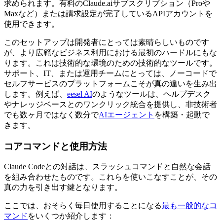
求められます。有料のClaude.aiサブスクリプション（Proや
Maxなど）または請求設定が完了しているAPIアカウントを
使用できます。
このセットアップは開発者にとっては素晴らしいものです
が、より広範なビジネス利用における最初のハードルにもな
ります。これは技術的な環境のための技術的なツールです。
サポート、IT、または運用チームにとっては、ノーコードで
セルフサービスのプラットフォームこそが真の違いを生み出
します。例えば、
eesel AI
のようなツールは、ヘルプデスク
やナレッジベースとのワンクリック統合を提供し、非技術者
でも数ヶ月ではなく数分で
AIエージェント
を構築・起動で
きます。
コアコマンドと使用方法
Claude Codeとの対話は、スラッシュコマンドと自然な会話
を組み合わせたものです。これらを使いこなすことが、その
真の力を引き出す鍵となります。
ここでは、おそらく毎日使用することになる
最も一般的なコ
マンド
をいくつか紹介します：