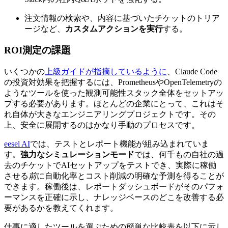
注文情報の検索や、内容に基づいたチケットのトリア
ージなど、
カスタムアクションを実行
する。
ROI測定の課題
いくつかの
上級ガイドが指摘しているように
、Claude Code
の投資対効果を把握するには、PrometheusやOpenTelemetryの
ようなツールを使った観測可能性スタック全体をセットアッ
プする必要があります。ほとんどの企業にとって、これはそ
れ自体が大きなエンジニアリングプロジェクトです。その
上、安全に展開するのはかなり手動のプロセスです。
eesel AI
では、テストとレポート機能が組み込まれていま
す。
強力なシミュレーションモード
では、何千もの自社の過
去のチケットでAIセットアップをテストでき、実際に稼働
させる
前
に自動化率とコスト削減の明確な予測を得ることが
できます。稼働後は、レポートダッシュボードがそのパフォ
ーマンスを正確に示し、ナレッジベースのどこを改善する必
要があるかを教えてくれます。
仕事に適したツールを選ぶための簡単な比較表を以下に示し