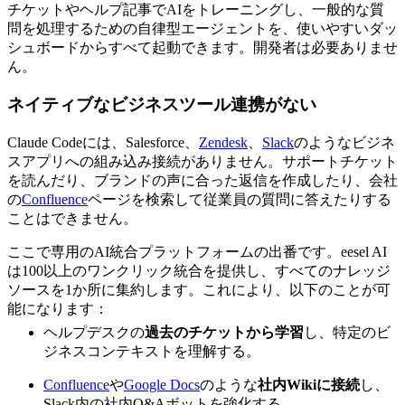
チケットやヘルプ記事でAIをトレーニングし、一般的な質
問を処理するための自律型エージェントを、使いやすいダッ
シュボードからすべて起動できます。開発者は必要ありませ
ん。
ネイティブなビジネスツール連携がない
Claude Codeには、Salesforce、
Zendesk
、
Slack
のようなビジネ
スアプリへの組み込み接続がありません。サポートチケット
を読んだり、ブランドの声に合った返信を作成したり、会社
の
Confluence
ページを検索して従業員の質問に答えたりする
ことはできません。
ここで専用のAI統合プラットフォームの出番です。eesel AI
は100以上のワンクリック統合を提供し、すべてのナレッジ
ソースを1か所に集約します。これにより、以下のことが可
能になります：
ヘルプデスクの
過去のチケットから学習
し、特定のビ
ジネスコンテキストを理解する。
Confluence
や
Google Docs
のような
社内Wikiに接続
し、
Slack内の社内Q&Aボットを強化する。