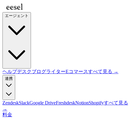
エージェント
ヘルプデスク
ブログライター
Eコマース
すべて見る →
連携
Zendesk
Slack
Google Drive
Freshdesk
Notion
Shopify
すべて見る
→
料金