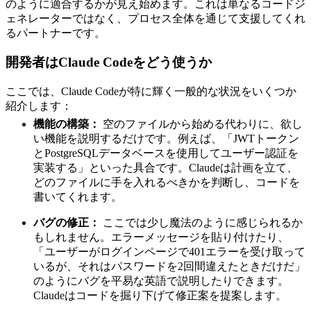
のように適合するかが見え始めます。これは単なるコードジ
ェネレーターではなく、プロセス全体を通じて支援してくれ
るパートナーです。
開発者はClaude Codeをどう使うか
ここでは、Claude Codeが特に輝く一般的な状況をいくつか
紹介します：
機能の構築：
空のファイルから始める代わりに、欲し
い機能を説明するだけです。例えば、「JWTトークン
とPostgreSQLデータベースを使用してユーザー認証を
実装する」といった具合です。Claudeは計画を立て、
どのファイルに手を入れるべきかを判断し、コードを
書いてくれます。
バグの修正：
ここでは少し魔法のように感じられるか
もしれません。エラーメッセージを貼り付けたり、
「ユーザーがログインページで401エラーを受け取って
いるが、それはパスワードを2回間違えたときだけだ」
のようにバグを平易な英語で説明したりできます。
Claudeはコードを掘り下げて修正案を提案します。