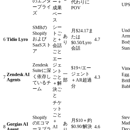
のエンタ
ー＋
代わりに
UPS
ープライ
成果
POV
ズ
ベー
ス
シー
SMBの
Und
月$24.17ま
Shopify
トご
Arm
あ
たは
および
6
Tidio Lyro
と＋
4.7
Bod
り
$0.50/Lyro
SaaSスト
会話
会話
Sta
ア
ごと
エー
Zendesk
ジェ
$19+/エー
Vim
Suiteに深
ント
一
ジェント
Zendesk AI
Eg
く依存し
7
ごと
4.3
Agents
部
＋AR超過
Bri
ているチ
＋解
分
Bab
ーム
決ご
と
チケ
ット
ごと
Shopify
Stev
月$10＋約
＋
のEコマ
Ma
あ
Gorgias AI
$0.90/解決
8
AI
4.6
ースブラ
Dec
Agent
り