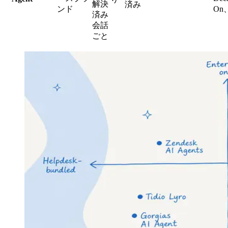
解決
済み
ンド
On、
済み
会話
ごと