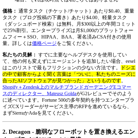
価格：
通常タスク（チケット/チャット）あたり$0.40、重量
タスク（ブログ投稿の下書き）あたり$4.00、軽量タスク
（ダッシュボード検索）は無料。月$300以上の年間コミット
で25%割引。エンタープライズは月$1,000のプラットフォー
ムフィー＋SSO、HIPAA、BAA、署名済みCSA付きの使用
量。詳しくは
価格ページ
をご覧ください。
私たちの見解：
すでに主要なヘルプデスクを使用してい
て、他の何も変えずにエージェントを追加したい場合、eesel
はこのリストで最もフリクションの少ない方法です。
ドシエ
の中で顧客からよく聞く言葉は「ついに、私たちのニーズに
合ったAIソフトウェアが見つかった」というものです
。
Shopify＋Zendesk上のマルチブランドガーデニングEコマー
スのディレクター、Mateusz Golda
がG2レビューでそのよう
に述べています。Fortune 500の多年契約を持つエンタープラ
イズCXリーダーがサービス主導のRFPを進めているなら、
まずSierraかAdaを見てください。
2. Decagon - 脆弱なフローボットを置き換えるエン