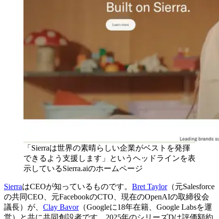
「Sierraは世界の素晴らしい企業がベストを発揮
できるよう支援します」というヘッドラインを表
示しているSierra.aiのホームページ
Sierra
はCEOが知っているものです。
Bret Taylor
（元Salesforce
の共同CEO、元FacebookのCTO、現在のOpenAIの取締役会
議長）が、
Clay Bavor
（Googleに18年在籍、Google Labsを運
営）と共に共同創設者です。2025年のシリーズDは評価額約