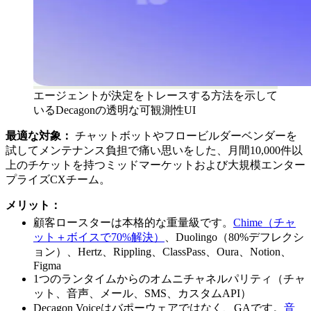
エージェントが決定をトレースする方法を示して
いるDecagonの透明な可観測性UI
最適な対象：
チャットボットやフロービルダーベンダーを
試してメンテナンス負担で痛い思いをした、月間10,000件以
上のチケットを持つミッドマーケットおよび大規模エンター
プライズCXチーム。
メリット：
顧客ロースターは本格的な重量級です。
Chime（チャ
ット＋ボイスで70%解決）
、Duolingo（80%デフレクシ
ョン）、Hertz、Rippling、ClassPass、Oura、Notion、
Figma
1つのランタイムからのオムニチャネルパリティ（チャ
ット、音声、メール、SMS、カスタムAPI）
Decagon Voiceはバポーウェアではなく、GAです。
音