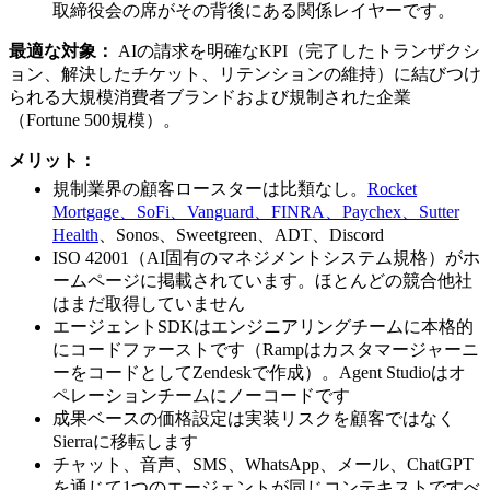
取締役会の席がその背後にある関係レイヤーです。
最適な対象：
AIの請求を明確なKPI（完了したトランザクシ
ョン、解決したチケット、リテンションの維持）に結びつけ
られる大規模消費者ブランドおよび規制された企業
（Fortune 500規模）。
メリット：
規制業界の顧客ロースターは比類なし。
Rocket
Mortgage、SoFi、Vanguard、FINRA、Paychex、Sutter
Health
、Sonos、Sweetgreen、ADT、Discord
ISO 42001（AI固有のマネジメントシステム規格）がホ
ームページに掲載されています。ほとんどの競合他社
はまだ取得していません
エージェントSDKはエンジニアリングチームに本格的
にコードファーストです（Rampはカスタマージャーニ
ーをコードとしてZendeskで作成）。Agent Studioはオ
ペレーションチームにノーコードです
成果ベースの価格設定は実装リスクを顧客ではなく
Sierraに移転します
チャット、音声、SMS、WhatsApp、メール、ChatGPT
を通じて1つのエージェントが同じコンテキストですべ