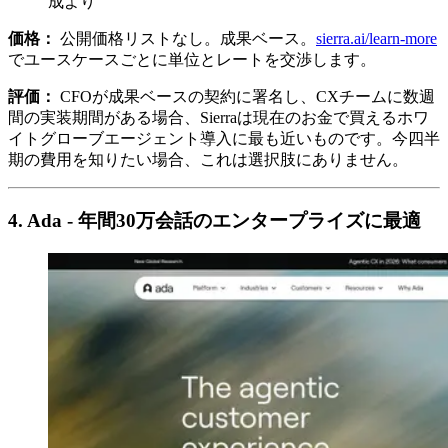
成より
価格：
公開価格リストなし。成果ベース。
sierra.ai/learn-more
でユースケースごとに単位とレートを交渉します。
評価：
CFOが成果ベースの契約に署名し、CXチームに数週
間の実装期間がある場合、Sierraは現在のお金で買えるホワ
イトグローブエージェント導入に最も近いものです。今四半
期の費用を知りたい場合、これは選択肢にありません。
4. Ada - 年間30万会話のエンタープライズに最適