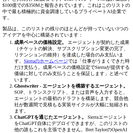
$100億での$350Mと報告されています。これはこのリストの
中で最も積極的に資金調達しているプライベートAI企業で
す。
製品は、このリストの残りのほとんどが持っていない3つの
アイデアを中心に構築されています：
成果ベースの価格設定。
エージェントが契約した成果
（チケットの解決、サブスクリプション変更の完了、
リテンションの維持）を達成した場合のみ支払いま
す。
Sierraのホームページ
では「仕事がうまくできた時
だけ支払う。成果ベースの価格設定でSierraが提供する
価値に対してのみ支払うことを保証します」と述べて
います。
Ghostwriter - エージェントを構築するエージェント。
SOP、トランスクリプト、または音声を入力すると、
エージェントの最初のドラフトを構築します。競合他
社が数週間で見積もる実装サイクルが大幅に短縮され
ます。
ChatGPTを通じたエージェント。
Sierraエージェント
をChatGPT自体にデプロイできますが、このリストの
他の誰もこれを主張できません。Bret TaylorのOpenAI