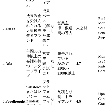
CXチー
ィア
ム
成果
成果課金
ベー
Roc
を受け入
ス
営業主
Mor
れられる
（解
な
導、数週
未公開
So
3
Sierra
大規模消
決し
し
間の導入
Son
費者ブラ
た成
Swe
ンド
果ご
と）
年間30万
営業
報告され
件以上の
Mon
主
ている
会話を持
な
IP
導、
ACV約
4
Ada
4.7
つエンタ
し
Pint
会話
$30K〜
ープライ
Cebu
ごと
$300K以上
ズ
プラ
ット
Salesforce
またはレ
フォ
見積もり
Up
ガシー
ーム
制、トラ
な
Car
Zendesk
5
Forethought
フィ
4.6
イアルの
し
Gra