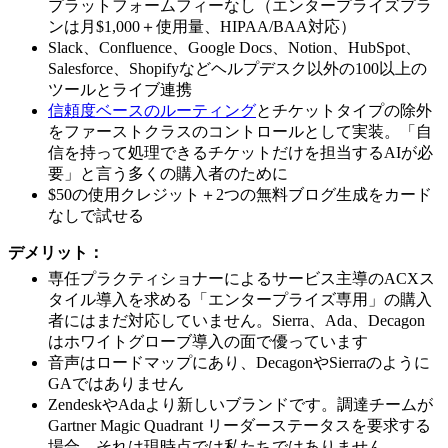
プラットフォームフィーなし（エンタープライズプラ
ンは月$1,000＋使用量、HIPAA/BAA対応）
Slack、Confluence、Google Docs、Notion、HubSpot、
Salesforce、Shopifyなどヘルプデスク以外の100以上の
ツールとライブ連携
信頼度ベースのルーティング
とチケットタイプの除外
をファーストクラスのコントロールとして実装。「自
信を持って処理できるチケットだけを担当するAIが必
要」と言う多くの購入者のために
$50の使用クレジット＋2つの無料ブログ生成をカード
なしで試せる
デメリット：
専任プラクティショナーによるサービス主導のACXス
タイル導入を求める「エンタープライズ専用」の購入
者にはまだ対応していません。Sierra、Ada、Decagon
はホワイトグローブ導入の面で優っています
音声はロードマップにあり、DecagonやSierraのように
GAではありません
ZendeskやAdaより新しいブランドです。調達チームが
Gartner Magic Quadrant リーダーステータスを要求する
場合、それは現時点では私たちではありません