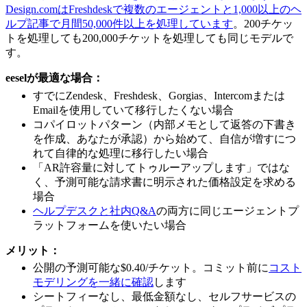
Design.comはFreshdeskで複数のエージェントと1,000以上のヘ
ルプ記事で月間50,000件以上を処理しています
。200チケッ
トを処理しても200,000チケットを処理しても同じモデルで
す。
eeselが最適な場合：
すでにZendesk、Freshdesk、Gorgias、Intercomまたは
Emailを使用していて移行したくない場合
コパイロットパターン（内部メモとして返答の下書き
を作成、あなたが承認）から始めて、自信が増すにつ
れて自律的な処理に移行したい場合
「AR許容量に対してトゥルーアップします」ではな
く、予測可能な請求書に明示された価格設定を求める
場合
ヘルプデスクと社内Q&A
の両方に同じエージェントプ
ラットフォームを使いたい場合
メリット：
公開の予測可能な$0.40/チケット。コミット前に
コスト
モデリングを一緒に確認
します
シートフィーなし、最低金額なし、セルフサービスの