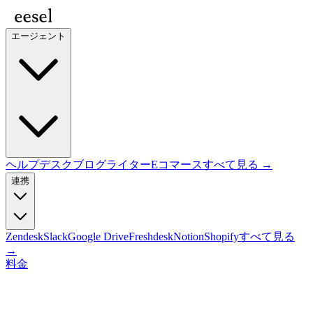
エージェント
ヘルプデスク
ブログライター
Eコマース
すべて見る →
連携
Zendesk
Slack
Google Drive
Freshdesk
Notion
Shopify
すべて見る
→
料金