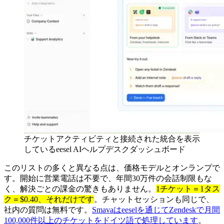
チケットアクティビティと接続された統合を表示
しているeesel AIヘルプデスクダッシュボード
このリストの多くと異なる点は、価格モデルとオンランプで
す。開始に営業電話は不要で、年間30万件の会話制限もな
く、解決ごとの課金の驚きもありません。
1チケット＝1タス
ク＝$0.40、それだけです
。チャットセッションも同じで、
社内の質問は無料です。
Smavaはeeselを通じてZendeskで月間
100,000件以上のチケットをドイツ語で処理しています
。