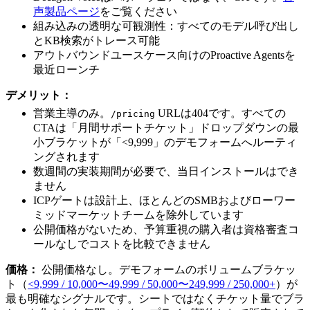
声製品ページ
をご覧ください
組み込みの透明な可観測性：すべてのモデル呼び出し
とKB検索がトレース可能
アウトバウンドユースケース向けのProactive Agentsを
最近ローンチ
デメリット：
営業主導のみ。
URLは404です。すべての
/pricing
CTAは「月間サポートチケット」ドロップダウンの最
小ブラケットが「<9,999」のデモフォームへルーティ
ングされます
数週間の実装期間が必要で、当日インストールはでき
ません
ICPゲートは設計上、ほとんどのSMBおよびローワー
ミッドマーケットチームを除外しています
公開価格がないため、予算重視の購入者は資格審査コ
ールなしでコストを比較できません
価格：
公開価格なし。デモフォームのボリュームブラケッ
ト（
<9,999 / 10,000〜49,999 / 50,000〜249,999 / 250,000+
）が
最も明確なシグナルです。シートではなくチケット量でブラ