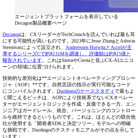
エージェントプラットフォームを表示している
Decagon製品概要ページ
Decagon
は、CXリーダーがTechCrunchを読んでいれば最も耳
にする可能性が高いものです。2023年にJesse ZhangとAshwin
Sreenivasによって設立され、
Andreessen HorwitzとAccelが主
導するシリーズCで約$131Mを調達し、評価額は約$15億と
報告されています
。これはSierraやCrestaと並ぶCX-AIユニコ
ーンの領域に位置づけられます。
技術的な差別化は**エージェントオペレーティングプロシー
ジャ（AOP）**です。自然言語の指示が実行可能なコード
にコンパイルされます。
Duolingoのケーススタディ
で最もよ
く聞こえるピッチは、AOPにより技術系でないCXオペレー
ターがエージェントロジックを作成・反復できる一方、エン
ジニアはガードレール、統合、バージョニングのコントロー
ルを維持できるというものです。これは、ほとんどの競合他
社が使用する「開発者SDKと決定ツリー」モデルへの明確
な挑戦です。Duolingoのテスティモニアルがその点を示して
います：