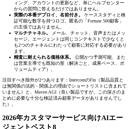
ィング、アカウントの更新など、単にヘルプセンター
からの質問に答えるだけではありません。
実際の本番デプロイ、名前付き。
ケーススタディと検
証可能な数字を持つロゴ。匿名の「Fortune 500顧客」
の主張ではありません。
マルチチャネル。
メール、チャット、音声またはメッ
セージ。エージェントは同じコンテキストで少なくと
も2つのチャネルにわたって顧客に対応する必要があり
ます。
精査に耐えられる価格体系。
公開かつ予測可能、また
は営業主導でも既知の形（解決ごと、成果ベース、ボ
リュームティア）。
注目すべき除外が2つあります：IntercomのFin（製品品質と
は無関係の法的・関係上の理由でショートリストに含まれて
いません）と、Maven AGI（良い製品ですが、この深さのま
とめに必要な十分な検証済み顧客データがありませんでし
た）。
2026年カスタマーサービス向けAIエー
ジェントベスト8