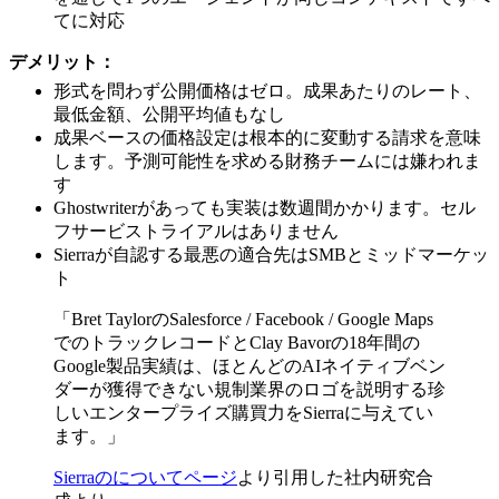
てに対応
デメリット：
形式を問わず公開価格はゼロ。成果あたりのレート、
最低金額、公開平均値もなし
成果ベースの価格設定は根本的に変動する請求を意味
します。予測可能性を求める財務チームには嫌われま
す
Ghostwriterがあっても実装は数週間かかります。セル
フサービストライアルはありません
Sierraが自認する最悪の適合先はSMBとミッドマーケッ
ト
「Bret TaylorのSalesforce / Facebook / Google Maps
でのトラックレコードとClay Bavorの18年間の
Google製品実績は、ほとんどのAIネイティブベン
ダーが獲得できない規制業界のロゴを説明する珍
しいエンタープライズ購買力をSierraに与えてい
ます。」
Sierraのについてページ
より引用した社内研究合