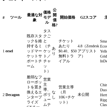
公
価格
最適な対
開
ツール
モデ
開始価格
G2スコア
#
象
価
ル
格?
タス
既存スタ
クご
ックを維
と
チケット
Sm
持するミ
（チ
あたり
4.8（Zendesk
Eco
あ
1
eesel
ッドマー
ケッ
$0.40、$50
アプリスト
Yel
り
ケットサ
ト／
無料トラ
ア）
Gri
ポートチ
チャ
イアル
InD
ーム
ッ
ト）
脆弱なフ
営業
ローボッ
主
Chi
トを置き
営業主導
導、
Duo
換えるエ
な
（月
ボリ
未公開
2
Decagon
Her
ンタープ
し
10K+チケ
ュー
Rip
ライズ
ット）
ムテ
Clas