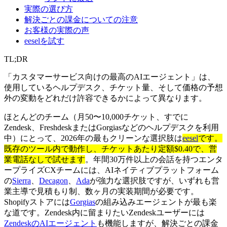
実際の選び方
解決ごとの課金についての注意
お客様の実際の声
eeselを試す
TL;DR
「カスタマーサービス向けの最高のAIエージェント」は、
使用しているヘルプデスク、チケット量、そして価格の予想
外の変動をどれだけ許容できるかによって異なります。
ほとんどのチーム（月50〜10,000チケット、すでに
Zendesk、FreshdeskまたはGorgiasなどのヘルプデスクを利用
中）にとって、2026年の最もクリーンな選択肢は
eesel
です。
既存のツール内で動作し、チケットあたり定額$0.40で、営
業電話なしで試せます
。年間30万件以上の会話を持つエンタ
ープライズCXチームには、AIネイティブプラットフォーム
の
Sierra
、
Decagon
、
Ada
が強力な選択肢ですが、いずれも営
業主導で見積もり制、数ヶ月の実装期間が必要です。
Shopifyストアには
Gorgias
の組み込みエージェントが最も楽
な道です。Zendesk内に留まりたいZendeskユーザーには
ZendeskのAIエージェント
も機能しますが、解決ごとの課金