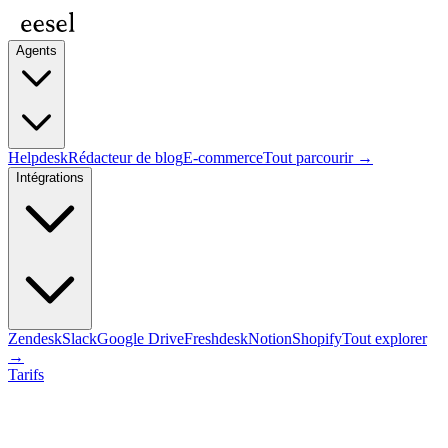
Agents
Helpdesk
Rédacteur de blog
E-commerce
Tout parcourir →
Intégrations
Zendesk
Slack
Google Drive
Freshdesk
Notion
Shopify
Tout explorer
→
Tarifs