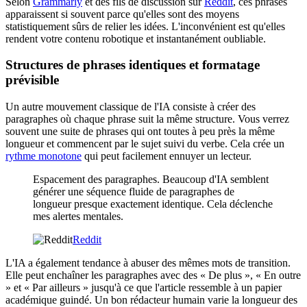
Selon
Grammarly
et des fils de discussion sur
Reddit
, ces phrases
apparaissent si souvent parce qu'elles sont des moyens
statistiquement sûrs de relier les idées. L'inconvénient est qu'elles
rendent votre contenu robotique et instantanément oubliable.
Structures de phrases identiques et formatage
prévisible
Un autre mouvement classique de l'IA consiste à créer des
paragraphes où chaque phrase suit la même structure. Vous verrez
souvent une suite de phrases qui ont toutes à peu près la même
longueur et commencent par le sujet suivi du verbe. Cela crée un
rythme monotone
qui peut facilement ennuyer un lecteur.
Espacement des paragraphes. Beaucoup d'IA semblent
générer une séquence fluide de paragraphes de
longueur presque exactement identique. Cela déclenche
mes alertes mentales.
Reddit
L'IA a également tendance à abuser des mêmes mots de transition.
Elle peut enchaîner les paragraphes avec des « De plus », « En outre
» et « Par ailleurs » jusqu'à ce que l'article ressemble à un papier
académique guindé. Un bon rédacteur humain varie la longueur des