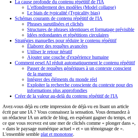
La cause profonde du contenu répétitif de l'IA
L'effondrement des modèles (Model collapse)
Le biais de typicalité (Typicality bias)
Schémas courants de contenu répétitif de l'IA
Phrases surutilisées et clichés
Structures de phrases identiques et formatage prévisible
Idées redondantes et répétitions circulaires
Stratégies manuelles pour réduire le contenu répétitif
Élaborer des requêtes avancées
Utiliser le retour itératif
Ajouter une couche d'expérience humaine
Comment eesel AI réduit automatiquement le contenu répétitif
Passer de requêtes génériques à un contexte conscient
de la marque
Intégrer des éléments du monde réel
Exploiter la recherche consciente du contexte pour des
informations plus approfondies
Créer de la valeur au-delà du contenu répétitif de l'IA
Avez-vous déjà eu cette impression de déjà-vu en lisant un article
écrit par une IA ? Vous connaissez la sensation. Vous demandez à
un rédacteur IA un article de blog, en espérant gagner du temps, et
ce que vous recevez est une mer de clichés comme « plonger dans »,
« dans le paysage numérique actuel » et « un témoignage de ».
L'ensemble semble
plat et monotone
.