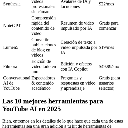
videos
Avatares de IA y
Synthesia
$22/mes
profesionales
locuciones
sin cámara
Comprensión
rápida del
Resumen de video
Gratis para
NoteGPT
contenido de
impulsado por IA
comenzar
video
Convertir
Creación de texto a
publicaciones
Lumen5
video impulsada por
$19/mes
de blog en
IA
videos
Edición de
Edición y efectos
Filmora
video todo en
$49.99/año
con IA Copilot
uno
Conversational
Espectadores
Preguntas y
Gratis (para
AI de
& contenido
respuestas en video
usuarios
YouTube
académico
y aprendizaje
selectos)
Las 10 mejores herramientas para
YouTube AI en 2025
Bien, entremos en los detalles de lo que hace que cada una de estas
herramientas sea una gran adición a tu kit de herramientas de