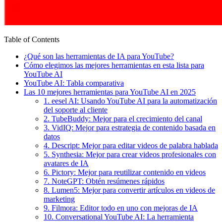
Table of Contents
¿Qué son las herramientas de IA para YouTube?
Cómo elegimos las mejores herramientas en esta lista para
YouTube AI
YouTube AI: Tabla comparativa
Las 10 mejores herramientas para YouTube AI en 2025
1. eesel AI: Usando YouTube AI para la automatización
del soporte al cliente
2. TubeBuddy: Mejor para el crecimiento del canal
3. VidIQ: Mejor para estrategia de contenido basada en
datos
4. Descript: Mejor para editar videos de palabra hablada
5. Synthesia: Mejor para crear videos profesionales con
avatares de IA
6. Pictory: Mejor para reutilizar contenido en videos
7. NoteGPT: Obtén resúmenes rápidos
8. Lumen5: Mejor para convertir artículos en videos de
marketing
9. Filmora: Editor todo en uno con mejoras de IA
10. Conversational YouTube AI: La herramienta