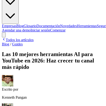
Empresas
Blog
Glosario
Documentación
Novedades
Herramientas
Segur
Agendar una demo
Iniciar sesión
Comenzar
Todos los artículos
Blog
/
Guides
Las 10 mejores herramientas AI para
YouTube en 2026: Haz crecer tu canal
más rápido
Escrito por
Kenneth Pangan