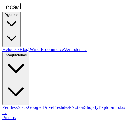
Agentes
Helpdesk
Blog Writer
E-commerce
Ver todos →
Integraciones
Zendesk
Slack
Google Drive
Freshdesk
Notion
Shopify
Explorar todas
→
Precios