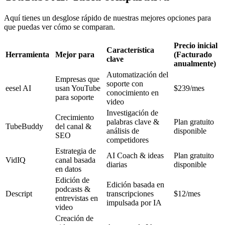
Aquí tienes un desglose rápido de nuestras mejores opciones para
que puedas ver cómo se comparan.
Precio inicial
Característica
Herramienta
Mejor para
(Facturado
clave
anualmente)
Automatización del
Empresas que
soporte con
eesel AI
usan YouTube
$239/mes
conocimiento en
para soporte
video
Investigación de
Crecimiento
palabras clave &
Plan gratuito
TubeBuddy
del canal &
análisis de
disponible
SEO
competidores
Estrategia de
AI Coach & ideas
Plan gratuito
VidIQ
canal basada
diarias
disponible
en datos
Edición de
Edición basada en
podcasts &
Descript
transcripciones
$12/mes
entrevistas en
impulsada por IA
video
Creación de