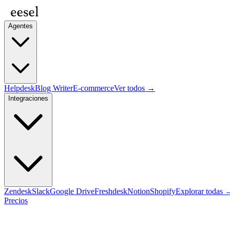
Agentes
Helpdesk
Blog Writer
E-commerce
Ver todos →
Integraciones
Zendesk
Slack
Google Drive
Freshdesk
Notion
Shopify
Explorar todas 
Precios