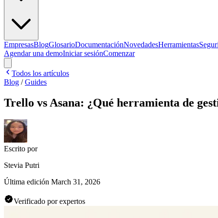
Empresas
Blog
Glosario
Documentación
Novedades
Herramientas
Segur
Agendar una demo
Iniciar sesión
Comenzar
Todos los artículos
Blog
/
Guides
Trello vs Asana: ¿Qué herramienta de gest
Escrito por
Stevia Putri
Última edición
March 31, 2026
Verificado por expertos