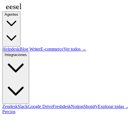
Agentes
Helpdesk
Blog Writer
E-commerce
Ver todos →
Integraciones
Zendesk
Slack
Google Drive
Freshdesk
Notion
Shopify
Explorar todas 
Precios