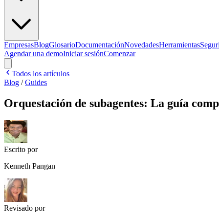
Empresas
Blog
Glosario
Documentación
Novedades
Herramientas
Segur
Agendar una demo
Iniciar sesión
Comenzar
Todos los artículos
Blog
/
Guides
Orquestación de subagentes: La guía compl
Escrito por
Kenneth Pangan
Revisado por