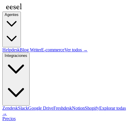
Agentes
Helpdesk
Blog Writer
E-commerce
Ver todos →
Integraciones
Zendesk
Slack
Google Drive
Freshdesk
Notion
Shopify
Explorar todas
→
Precios