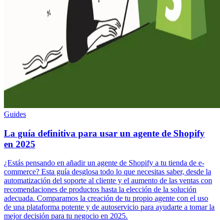
Guides
La guía definitiva para usar un agente de Shopify
en 2025
¿Estás pensando en añadir un agente de Shopify a tu tienda de e-
commerce? Esta guía desglosa todo lo que necesitas saber, desde la
automatización del soporte al cliente y el aumento de las ventas con
recomendaciones de productos hasta la elección de la solución
adecuada. Comparamos la creación de tu propio agente con el uso
de una plataforma potente y de autoservicio para ayudarte a tomar la
mejor decisión para tu negocio en 2025.