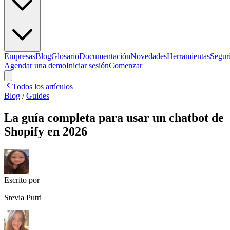
Empresas
Blog
Glosario
Documentación
Novedades
Herramientas
Segur
Agendar una demo
Iniciar sesión
Comenzar
Todos los artículos
Blog
/
Guides
La guía completa para usar un chatbot de
Shopify en 2026
Escrito por
Stevia Putri