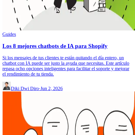
Guides
Los 8 mejores chatbots de IA para Shopify
Si los mensajes de tus clientes te están quitando el día entero, un
chatbot con IA puede ser justo la ayuda que necesitas. Este artículo
repasa ocho opciones inteligentes para facilitar el soporte y mejorar
el rendimiento de tu tienda.
Diki Dwi Diro
·
Jun 2, 2026