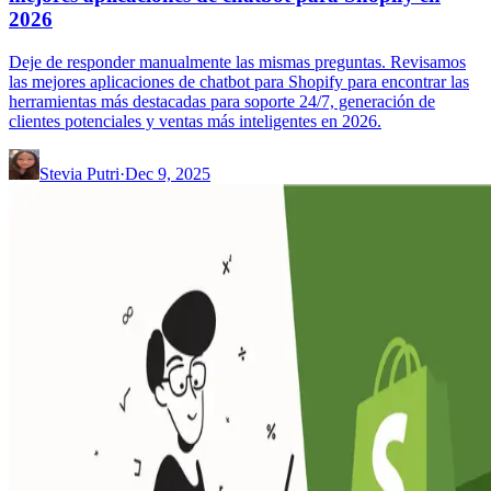
2026
Deje de responder manualmente las mismas preguntas. Revisamos
las mejores aplicaciones de chatbot para Shopify para encontrar las
herramientas más destacadas para soporte 24/7, generación de
clientes potenciales y ventas más inteligentes en 2026.
Stevia Putri
·
Dec 9, 2025