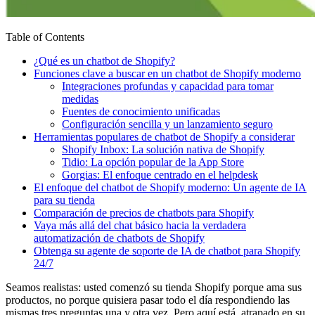
Table of Contents
¿Qué es un chatbot de Shopify?
Funciones clave a buscar en un chatbot de Shopify moderno
Integraciones profundas y capacidad para tomar
medidas
Fuentes de conocimiento unificadas
Configuración sencilla y un lanzamiento seguro
Herramientas populares de chatbot de Shopify a considerar
Shopify Inbox: La solución nativa de Shopify
Tidio: La opción popular de la App Store
Gorgias: El enfoque centrado en el helpdesk
El enfoque del chatbot de Shopify moderno: Un agente de IA
para su tienda
Comparación de precios de chatbots para Shopify
Vaya más allá del chat básico hacia la verdadera
automatización de chatbots de Shopify
Obtenga su agente de soporte de IA de chatbot para Shopify
24/7
Seamos realistas: usted comenzó su tienda Shopify porque ama sus
productos, no porque quisiera pasar todo el día respondiendo las
mismas tres preguntas una y otra vez. Pero aquí está, atrapado en su