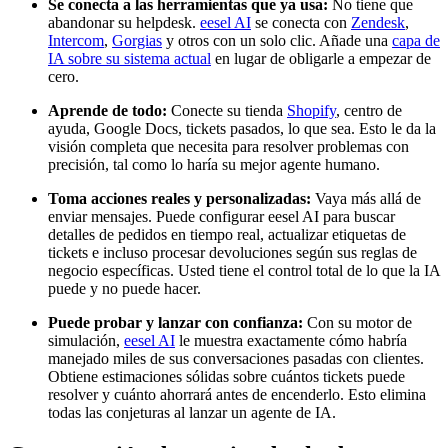
Se conecta a las herramientas que ya usa:
No tiene que
abandonar su helpdesk.
eesel AI
se conecta con
Zendesk
,
Intercom
,
Gorgias
y otros con un solo clic. Añade una
capa de
IA sobre su sistema actual
en lugar de obligarle a empezar de
cero.
Aprende de todo:
Conecte su tienda
Shopify
, centro de
ayuda, Google Docs, tickets pasados, lo que sea. Esto le da la
visión completa que necesita para resolver problemas con
precisión, tal como lo haría su mejor agente humano.
Toma acciones reales y personalizadas:
Vaya más allá de
enviar mensajes. Puede configurar eesel AI para buscar
detalles de pedidos en tiempo real, actualizar etiquetas de
tickets e incluso procesar devoluciones según sus reglas de
negocio específicas. Usted tiene el control total de lo que la IA
puede y no puede hacer.
Puede probar y lanzar con confianza:
Con su motor de
simulación,
eesel AI
le muestra exactamente cómo habría
manejado miles de sus conversaciones pasadas con clientes.
Obtiene estimaciones sólidas sobre cuántos tickets puede
resolver y cuánto ahorrará antes de encenderlo. Esto elimina
todas las conjeturas al lanzar un agente de IA.