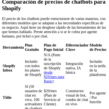
Comparación de precios de chatbots para
Shopify
El precio de los chatbots puede estructurarse de varias maneras, con
diferentes modelos que se adaptan a las necesidades específicas de
su negocio. Aquí tiene un desglose rápido de las herramientas de las
que hemos hablado. Preste atención a si se le cobra por agente
humano, por ticket o por chat.
Plan
Plan de
Diferenciador
Modelo
Herramienta
Gratuito
Pago Inicial
Clave
de Precios
N/A (Parte
de la
Incluido
Incluido
suscripción
Integración
Shopify
con todos
en la tarifa
de Shopify
nativa, IA
Inbox
los planes
de la
desde
básica
de Shopify
plataforma
$29/mes para
Basic
)
Sí (50
usuarios de
$29/mes
Constructor
Por agente
chat en
(Plan de
visual de bot,
Tidio
/ Por
vivo, 100
Servicio al
combo de chat
función
activadores
Cliente)
en vivo
de chatbot)