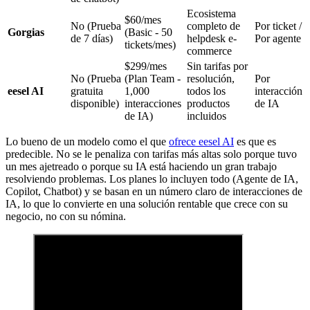
Ecosistema
$60/mes
No (Prueba
completo de
Por ticket /
Gorgias
(Basic - 50
de 7 días)
helpdesk e-
Por agente
tickets/mes)
commerce
$299/mes
Sin tarifas por
No (Prueba
(Plan Team -
resolución,
Por
eesel AI
gratuita
1,000
todos los
interacción
disponible)
interacciones
productos
de IA
de IA)
incluidos
Lo bueno de un modelo como el que
ofrece eesel AI
es que es
predecible. No se le penaliza con tarifas más altas solo porque tuvo
un mes ajetreado o porque su IA está haciendo un gran trabajo
resolviendo problemas. Los planes lo incluyen todo (Agente de IA,
Copilot, Chatbot) y se basan en un número claro de interacciones de
IA, lo que lo convierte en una solución rentable que crece con su
negocio, no con su nómina.