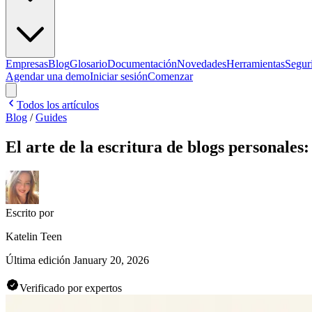
Empresas
Blog
Glosario
Documentación
Novedades
Herramientas
Segur
Agendar una demo
Iniciar sesión
Comenzar
Todos los artículos
Blog
/
Guides
El arte de la escritura de blogs personale
Escrito por
Katelin Teen
Última edición
January 20, 2026
Verificado por expertos