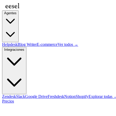
Agentes
Helpdesk
Blog Writer
E-commerce
Ver todos →
Integraciones
Zendesk
Slack
Google Drive
Freshdesk
Notion
Shopify
Explorar todas 
Precios