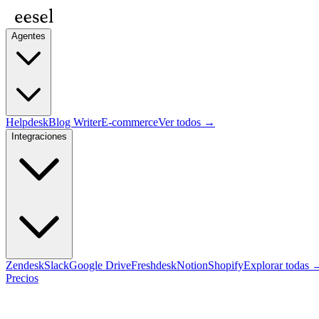
Agentes
Helpdesk
Blog Writer
E-commerce
Ver todos →
Integraciones
Zendesk
Slack
Google Drive
Freshdesk
Notion
Shopify
Explorar todas 
Precios