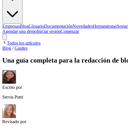
Empresas
Blog
Glosario
Documentación
Novedades
Herramientas
Segur
Agendar una demo
Iniciar sesión
Comenzar
Todos los artículos
Blog
/
Guides
Una guía completa para la redacción de bl
Escrito por
Stevia Putri
Revisado por