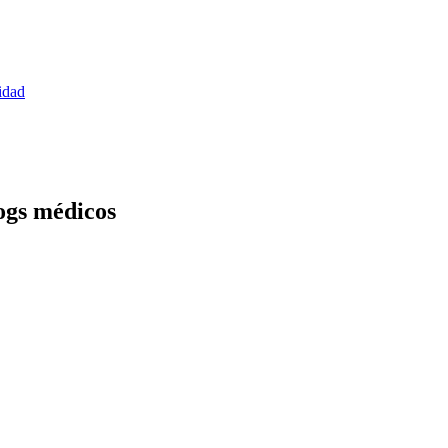
idad
ogs médicos