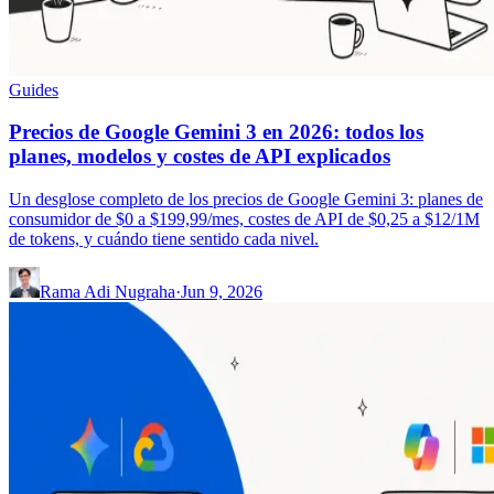
Guides
Precios de Google Gemini 3 en 2026: todos los
planes, modelos y costes de API explicados
Un desglose completo de los precios de Google Gemini 3: planes de
consumidor de $0 a $199,99/mes, costes de API de $0,25 a $12/1M
de tokens, y cuándo tiene sentido cada nivel.
Rama Adi Nugraha
·
Jun 9, 2026