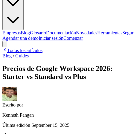
Empresas
Blog
Glosario
Documentación
Novedades
Herramientas
Segur
Agendar una demo
Iniciar sesión
Comenzar
Todos los artículos
Blog
/
Guides
Precios de Google Workspace 2026:
Starter vs Standard vs Plus
Escrito por
Kenneth Pangan
Última edición
September 15, 2025