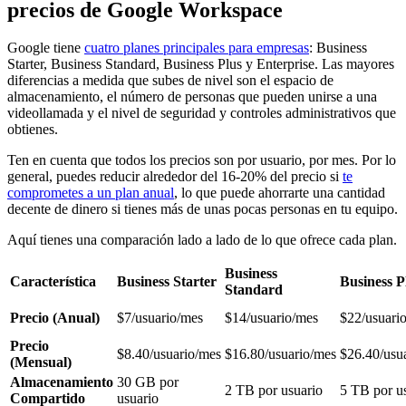
precios de Google Workspace
Google tiene
cuatro planes principales para empresas
: Business
Starter, Business Standard, Business Plus y Enterprise. Las mayores
diferencias a medida que subes de nivel son el espacio de
almacenamiento, el número de personas que pueden unirse a una
videollamada y el nivel de seguridad y controles administrativos que
obtienes.
Ten en cuenta que todos los precios son por usuario, por mes. Por lo
general, puedes reducir alrededor del 16-20% del precio si
te
comprometes a un plan anual
, lo que puede ahorrarte una cantidad
decente de dinero si tienes más de unas pocas personas en tu equipo.
Aquí tienes una comparación lado a lado de lo que ofrece cada plan.
Business
Característica
Business Starter
Business P
Standard
Precio (Anual)
$7/usuario/mes
$14/usuario/mes
$22/usuari
Precio
$8.40/usuario/mes
$16.80/usuario/mes
$26.40/usu
(Mensual)
Almacenamiento
30 GB por
2 TB por usuario
5 TB por u
Compartido
usuario