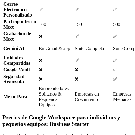
Correo
Electrónico
✅
✅
✅
Personalizado
Participantes en
100
150
500
Meet
Grabación de
❌
✅
✅
Meet
Gemini AI
En Gmail & app
Suite Completa
Suite Comp
Unidades
❌
✅
✅
Compartidas
Google Vault
❌
❌
✅
Seguridad
❌
❌
✅
Avanzada
Emprendedores
Solitarios &
Empresas en
Empresas
Mejor Para
Pequeños
Crecimiento
Medianas
Equipos
Precios de Google Workspace para individuos y
pequeños equipos: Business Starter