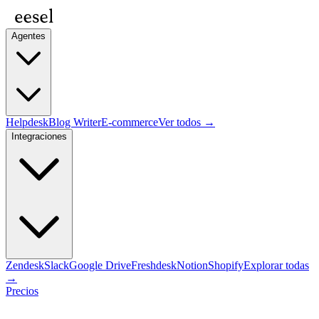
Agentes
Helpdesk
Blog Writer
E-commerce
Ver todos →
Integraciones
Zendesk
Slack
Google Drive
Freshdesk
Notion
Shopify
Explorar todas
→
Precios