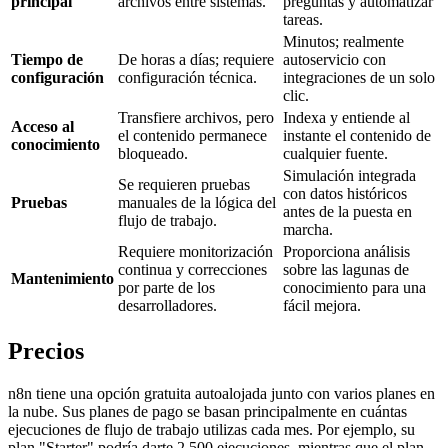
principal
archivos entre sistemas.
preguntas y automatizar
tareas.
Minutos; realmente
Tiempo de
De horas a días; requiere
autoservicio con
configuración
configuración técnica.
integraciones de un solo
clic.
Transfiere archivos, pero
Indexa y entiende al
Acceso al
el contenido permanece
instante el contenido de
conocimiento
bloqueado.
cualquier fuente.
Simulación integrada
Se requieren pruebas
con datos históricos
Pruebas
manuales de la lógica del
antes de la puesta en
flujo de trabajo.
marcha.
Requiere monitorización
Proporciona análisis
continua y correcciones
sobre las lagunas de
Mantenimiento
por parte de los
conocimiento para una
desarrolladores.
fácil mejora.
Precios
n8n tiene una opción gratuita autoalojada junto con varios planes en
la nube. Sus planes de pago se basan principalmente en cuántas
ejecuciones de flujo de trabajo utilizas cada mes. Por ejemplo, su
plan "Starter" podría darte 2.500 ejecuciones, mientras que el plan