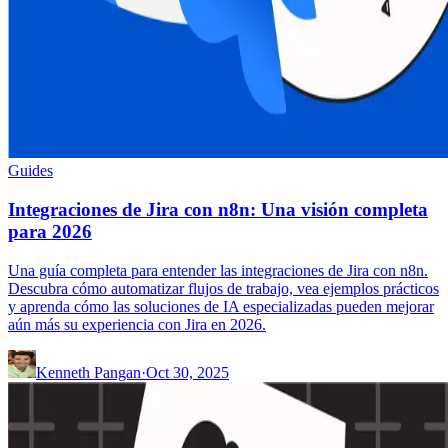
Guides
Integraciones de Jira con n8n: Una visión completa
para 2026
Una guía completa para entender las integraciones de Jira con n8n.
Descubra cómo automatizar flujos de trabajo, vea ejemplos prácticos
y aprenda cómo las soluciones de IA especializadas pueden mejorar
aún más su experiencia con Jira en 2026.
Kenneth Pangan
·
Oct 30, 2025