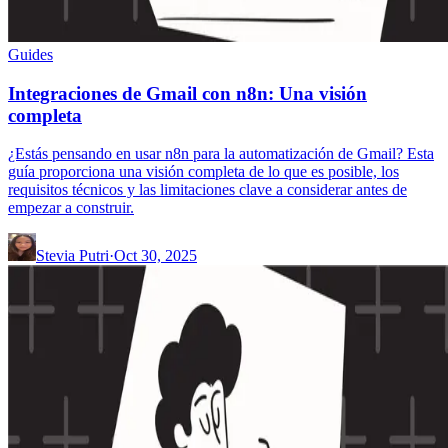
Guides
Integraciones de Gmail con n8n: Una visión
completa
¿Estás pensando en usar n8n para la automatización de Gmail? Esta
guía proporciona una visión completa de lo que es posible, los
requisitos técnicos y las limitaciones clave a considerar antes de
empezar a construir.
Stevia Putri
·
Oct 30, 2025