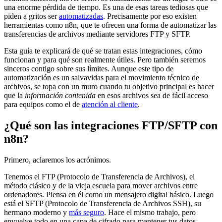
una enorme pérdida de tiempo. Es una de esas tareas tediosas que
piden a gritos ser
automatizadas
. Precisamente por eso existen
herramientas como n8n, que te ofrecen una forma de automatizar las
transferencias de archivos mediante servidores FTP y SFTP.
Esta guía te explicará de qué se tratan estas integraciones, cómo
funcionan y para qué son realmente útiles. Pero también seremos
sinceros contigo sobre sus límites. Aunque este tipo de
automatización es un salvavidas para el movimiento técnico de
archivos, se topa con un muro cuando tu objetivo principal es hacer
que la
información contenida
en esos archivos sea de fácil acceso
para equipos como el de
atención al cliente
.
¿Qué son las integraciones FTP/SFTP con
n8n?
Primero, aclaremos los acrónimos.
Tenemos el FTP (Protocolo de Transferencia de Archivos), el
método clásico y de la vieja escuela para mover archivos entre
ordenadores. Piensa en él como un mensajero digital básico. Luego
está el SFTP (Protocolo de Transferencia de Archivos SSH), su
hermano moderno y
más seguro
. Hace el mismo trabajo, pero
envuelve todo en una capa de cifrado para mantener tus datos