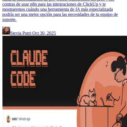
contras de usar n8n para las integraciones de ClickUp y te
mostraremos cuándo una herramienta de IA más especializada
podría ser una mejor opción para las necesidades de tu equipo de
soporte.
Stevia Putri
·
Oct 30, 2025