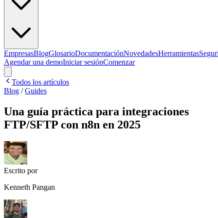
Empresas
Blog
Glosario
Documentación
Novedades
Herramientas
Segur
Agendar una demo
Iniciar sesión
Comenzar
Todos los artículos
Blog
/
Guides
Una guía práctica para integraciones
FTP/SFTP con n8n en 2025
Escrito por
Kenneth Pangan