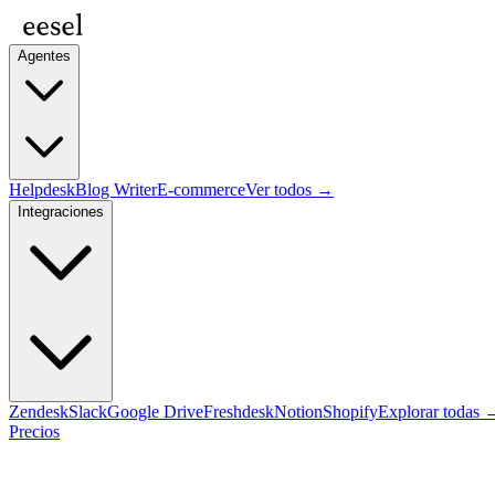
Agentes
Helpdesk
Blog Writer
E-commerce
Ver todos →
Integraciones
Zendesk
Slack
Google Drive
Freshdesk
Notion
Shopify
Explorar todas 
Precios