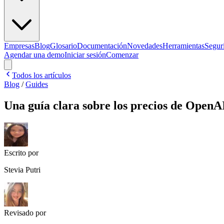
Empresas
Blog
Glosario
Documentación
Novedades
Herramientas
Segur
Agendar una demo
Iniciar sesión
Comenzar
Todos los artículos
Blog
/
Guides
Una guía clara sobre los precios de OpenA
Escrito por
Stevia Putri
Revisado por