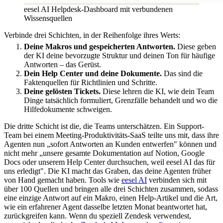
eesel AI Helpdesk-Dashboard mit verbundenen
Wissensquellen
Verbinde drei Schichten, in der Reihenfolge ihres Werts:
Deine Makros und gespeicherten Antworten.
Diese geben
der KI deine bevorzugte Struktur und deinen Ton für häufige
Antworten – das Gerüst.
Dein Help Center und deine Dokumente.
Das sind die
Faktenquellen für Richtlinien und Schritte.
Deine gelösten Tickets.
Diese lehren die KI, wie dein Team
Dinge tatsächlich formuliert, Grenzfälle behandelt und wo die
Hilfedokumente schweigen.
Die dritte Schicht ist die, die Teams unterschätzen. Ein Support-
Team bei einem Meeting-Produktivitäts-SaaS teilte uns mit, dass ihre
Agenten nun „sofort Antworten an Kunden entwerfen" können und
nicht mehr „unsere gesamte Dokumentation auf Notion, Google
Docs oder unserem Help Center durchsuchen, weil eesel AI das für
uns erledigt". Die KI macht das Graben, das deine Agenten früher
von Hand gemacht haben. Tools wie
eesel AI
verbinden sich mit
über 100 Quellen und bringen alle drei Schichten zusammen, sodass
eine einzige Antwort auf ein Makro, einen Help-Artikel und die Art,
wie ein erfahrener Agent dasselbe letzten Monat beantwortet hat,
zurückgreifen kann. Wenn du speziell Zendesk verwendest,