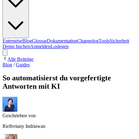
Enterprise
Blog
Glossar
Dokumentation
Changelog
Tools
Sicherheit
Demo buchen
Anmelden
Loslegen
Alle Beiträge
Blog
/
Guides
So automatisierst du vorgefertigte
Antworten mit KI
Geschrieben von
Riellvriany Indriawan