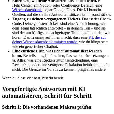
Einen Ort, wo deine Antworten tatsächlich leben.
Ein
Help Center, ein Notion- oder Confluence-Bereich, eine
Wissensdatenbank
, sogar Google Docs. Die KI braucht
Quellen, auf die sie ihre Antworten stützen kann, sonst rät sie.
Zugang zu deinen vergangenen Tickets.
Das ist der Cheat-
Code. Deine gelösten Tickets sind eine Aufzeichnung, wie
dein Team tatsächlich antwortet – in deinem Ton – und sie
sind der am häufigsten nachgefragte Trainings-Input, den wir
hören. Das Training auf ihnen macht, dass eine
KI, die auf
deiner Wissensdatenbank trainiert wurde
, wie du klingt statt
wie ein generischer Chatbot.
Eine ehrliche Liste, was sicher automatisiert werden
kann.
Bestellstatus, Lieferzeiten, Passwortzurücksetzungen:
ja. Alles, was eine Rückerstattungsentscheidung, eine
Rechtsfrage oder eine verärgerte Eskalation beinhaltet: noch
nicht. Die Grenze im Voraus zu kennen, prägt alles andere.
Wenn du diese vier hast, bist du bereit.
Vorgefertigte Antworten mit KI
automatisieren, Schritt für Schritt
Schritt 1: Die vorhandenen Makros prüfen