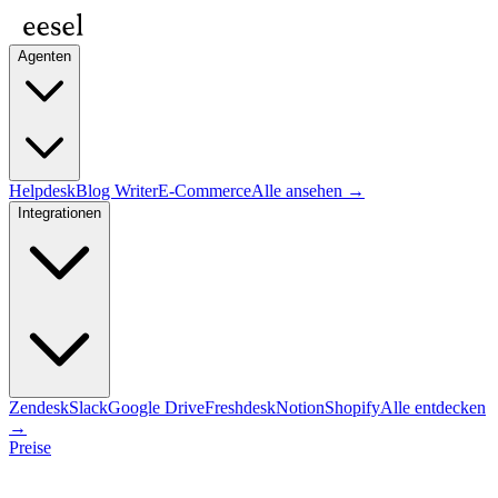
Agenten
Helpdesk
Blog Writer
E-Commerce
Alle ansehen →
Integrationen
Zendesk
Slack
Google Drive
Freshdesk
Notion
Shopify
Alle entdecken
→
Preise