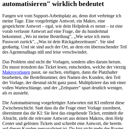
automatisieren" wirklich bedeutet
Fangen wir vom Support-Arbeitsplatz an, denn dort verbringe ich
meine Tage. Eine vorgefertigte Antwort, ein Makro, eine
gespeicherte Antwort – egal, wie dein Helpdesk es nennt – ist eine
vorab verfasste Antwort auf eine Frage, die du hundertmal
bekommst: „Wo ist meine Bestellung", „Wie setze ich mein
Passwort zurück", „Was ist dein Rückgabezeitraum". Sie sind
großartig. Und sie sind auch der Ort, an dem ein überraschender Teil
des Agentenalltags still und leise verschwindet.
Das Problem sind nicht die Vorlagen, sondern alles darum herum.
Du musst trotzdem das Ticket lesen, entscheiden, welche der vierzig
Makrovorlagen
passt, sie suchen, einfügen, dann die Platzhalter
bearbeiten, die Bestellnummer, den Namen des Kunden, den Teil
der Vorlage, der diesmal nicht ganz passt. Multipliziere das mit einer
vollen Warteschlange, und der „Zeitsparer" spart deutlich weniger,
als es aussieht.
Die Automatisierung vorgefertigter Antworten mit KI entfernt diese
Zwischenschicht. Statt dass du die Frage einer Vorlage zuordnest,
übernimmt das die KI: Sie liest das eingehende Ticket, ermittelt die
Absicht, zieht die relevante Antwort aus deinen Makros, dem Help
Center und gelösten Tickets und schreibt eine Antwort, die bereits
auf diesen Kunden personalisiert ist. Du bist nicht mehr der Router.