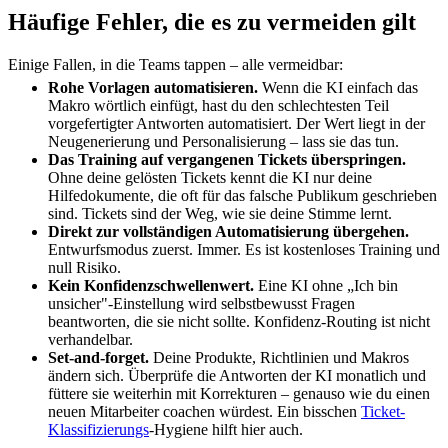
Häufige Fehler, die es zu vermeiden gilt
Einige Fallen, in die Teams tappen – alle vermeidbar:
Rohe Vorlagen automatisieren.
Wenn die KI einfach das
Makro wörtlich einfügt, hast du den schlechtesten Teil
vorgefertigter Antworten automatisiert. Der Wert liegt in der
Neugenerierung und Personalisierung – lass sie das tun.
Das Training auf vergangenen Tickets überspringen.
Ohne deine gelösten Tickets kennt die KI nur deine
Hilfedokumente, die oft für das falsche Publikum geschrieben
sind. Tickets sind der Weg, wie sie deine Stimme lernt.
Direkt zur vollständigen Automatisierung übergehen.
Entwurfsmodus zuerst. Immer. Es ist kostenloses Training und
null Risiko.
Kein Konfidenzschwellenwert.
Eine KI ohne „Ich bin
unsicher"-Einstellung wird selbstbewusst Fragen
beantworten, die sie nicht sollte. Konfidenz-Routing ist nicht
verhandelbar.
Set-and-forget.
Deine Produkte, Richtlinien und Makros
ändern sich. Überprüfe die Antworten der KI monatlich und
füttere sie weiterhin mit Korrekturen – genauso wie du einen
neuen Mitarbeiter coachen würdest. Ein bisschen
Ticket-
Klassifizierungs
-Hygiene hilft hier auch.