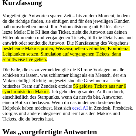
Kurzfassung
Vorgefertigte Antworten sparen Zeit – bis zu dem Moment, in dem
du die richtige finden, sie einfügen und für den jeweiligen Kunden
halb umschreiben musst. Ihre Automatisierung mit KI löst diese
letzte Meile: Die KI liest das Ticket, zieht die Antwort aus deinen
Hilfedokumenten und vergangenen Tickets, füllt die Details aus und
entwirft oder sendet die Antwort. Die Kurzfassung des Vorgehens:
bestehende Makros prüfen, Wissensquellen verbinden, Konfidenz-
Leitplanken setzen, Simulation auf vergangenen Tickets, dann
schrittweise live gehen.
Die Falle, die es zu vermeiden gilt: die KI rohe Vorlagen an alle
schicken zu lassen, was schlimmer klingt als ein Mensch, der ein
Makro einfügt. Richtig umgesetzt sind die Gewinne real – ein
britisches Team auf Zendesk erzielte
56 gelöste Tickets aus nur 9
synchronisierten Makros
. Ich gehe den gesamten Aufbau durch,
einschließlich des Startpunkts, wenn du nervös bist, Antworten
einem Bot zu überlassen. Wenn du das in deinem bestehenden
Helpdesk haben möchtest, lässt sich
eesel AI
in Zendesk, Freshdesk,
Gorgias und andere integrieren und lernt aus den Makros und
Tickets, die du bereits hast.
Was „vorgefertigte Antworten