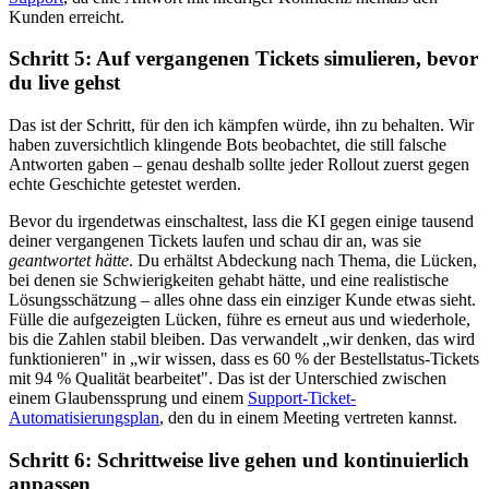
Kunden erreicht.
Schritt 5: Auf vergangenen Tickets simulieren, bevor
du live gehst
Das ist der Schritt, für den ich kämpfen würde, ihn zu behalten. Wir
haben zuversichtlich klingende Bots beobachtet, die still falsche
Antworten gaben – genau deshalb sollte jeder Rollout zuerst gegen
echte Geschichte getestet werden.
Bevor du irgendetwas einschaltest, lass die KI gegen einige tausend
deiner vergangenen Tickets laufen und schau dir an, was sie
geantwortet hätte
. Du erhältst Abdeckung nach Thema, die Lücken,
bei denen sie Schwierigkeiten gehabt hätte, und eine realistische
Lösungsschätzung – alles ohne dass ein einziger Kunde etwas sieht.
Fülle die aufgezeigten Lücken, führe es erneut aus und wiederhole,
bis die Zahlen stabil bleiben. Das verwandelt „wir denken, das wird
funktionieren" in „wir wissen, dass es 60 % der Bestellstatus-Tickets
mit 94 % Qualität bearbeitet". Das ist der Unterschied zwischen
einem Glaubenssprung und einem
Support-Ticket-
Automatisierungsplan
, den du in einem Meeting vertreten kannst.
Schritt 6: Schrittweise live gehen und kontinuierlich
anpassen