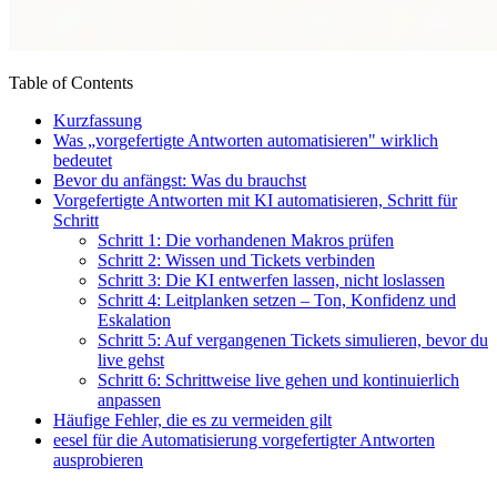
Table of Contents
Kurzfassung
Was „vorgefertigte Antworten automatisieren" wirklich
bedeutet
Bevor du anfängst: Was du brauchst
Vorgefertigte Antworten mit KI automatisieren, Schritt für
Schritt
Schritt 1: Die vorhandenen Makros prüfen
Schritt 2: Wissen und Tickets verbinden
Schritt 3: Die KI entwerfen lassen, nicht loslassen
Schritt 4: Leitplanken setzen – Ton, Konfidenz und
Eskalation
Schritt 5: Auf vergangenen Tickets simulieren, bevor du
live gehst
Schritt 6: Schrittweise live gehen und kontinuierlich
anpassen
Häufige Fehler, die es zu vermeiden gilt
eesel für die Automatisierung vorgefertigter Antworten
ausprobieren