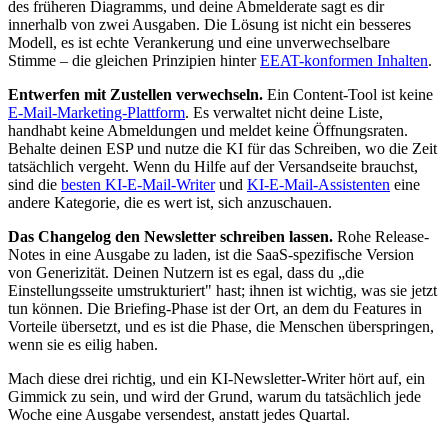
des früheren Diagramms, und deine Abmelderate sagt es dir
innerhalb von zwei Ausgaben. Die Lösung ist nicht ein besseres
Modell, es ist echte Verankerung und eine unverwechselbare
Stimme – die gleichen Prinzipien hinter
EEAT-konformen Inhalten
.
Entwerfen mit Zustellen verwechseln.
Ein Content-Tool ist keine
E-Mail-Marketing-Plattform
. Es verwaltet nicht deine Liste,
handhabt keine Abmeldungen und meldet keine Öffnungsraten.
Behalte deinen ESP und nutze die KI für das Schreiben, wo die Zeit
tatsächlich vergeht. Wenn du Hilfe auf der Versandseite brauchst,
sind die
besten KI-E-Mail-Writer
und
KI-E-Mail-Assistenten
eine
andere Kategorie, die es wert ist, sich anzuschauen.
Das Changelog den Newsletter schreiben lassen.
Rohe Release-
Notes in eine Ausgabe zu laden, ist die SaaS-spezifische Version
von Generizität. Deinen Nutzern ist es egal, dass du „die
Einstellungsseite umstrukturiert" hast; ihnen ist wichtig, was sie jetzt
tun können. Die Briefing-Phase ist der Ort, an dem du Features in
Vorteile übersetzt, und es ist die Phase, die Menschen überspringen,
wenn sie es eilig haben.
Mach diese drei richtig, und ein KI-Newsletter-Writer hört auf, ein
Gimmick zu sein, und wird der Grund, warum du tatsächlich jede
Woche eine Ausgabe versendest, anstatt jedes Quartal.