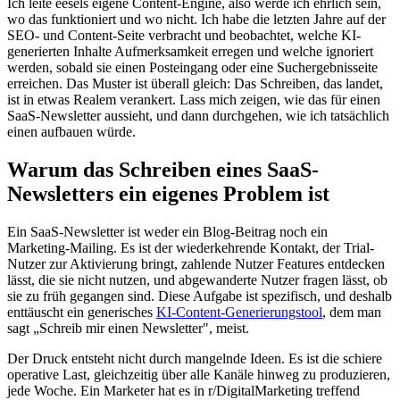
Ich leite eesels eigene Content-Engine, also werde ich ehrlich sein,
wo das funktioniert und wo nicht. Ich habe die letzten Jahre auf der
SEO- und Content-Seite verbracht und beobachtet, welche KI-
generierten Inhalte Aufmerksamkeit erregen und welche ignoriert
werden, sobald sie einen Posteingang oder eine Suchergebnisseite
erreichen. Das Muster ist überall gleich: Das Schreiben, das landet,
ist in etwas Realem verankert. Lass mich zeigen, wie das für einen
SaaS-Newsletter aussieht, und dann durchgehen, wie ich tatsächlich
einen aufbauen würde.
Warum das Schreiben eines SaaS-
Newsletters ein eigenes Problem ist
Ein SaaS-Newsletter ist weder ein Blog-Beitrag noch ein
Marketing-Mailing. Es ist der wiederkehrende Kontakt, der Trial-
Nutzer zur Aktivierung bringt, zahlende Nutzer Features entdecken
lässt, die sie nicht nutzen, und abgewanderte Nutzer fragen lässt, ob
sie zu früh gegangen sind. Diese Aufgabe ist spezifisch, und deshalb
enttäuscht ein generisches
KI-Content-Generierungstool
, dem man
sagt „Schreib mir einen Newsletter", meist.
Der Druck entsteht nicht durch mangelnde Ideen. Es ist die schiere
operative Last, gleichzeitig über alle Kanäle hinweg zu produzieren,
jede Woche. Ein Marketer hat es in r/DigitalMarketing treffend