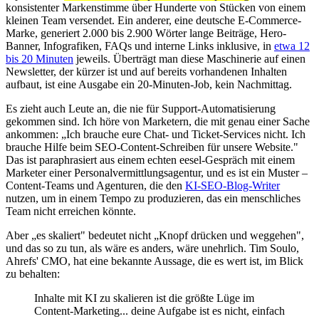
konsistenter Markenstimme über Hunderte von Stücken von einem
kleinen Team versendet. Ein anderer, eine deutsche E-Commerce-
Marke, generiert 2.000 bis 2.900 Wörter lange Beiträge, Hero-
Banner, Infografiken, FAQs und interne Links inklusive, in
etwa 12
bis 20 Minuten
jeweils. Überträgt man diese Maschinerie auf einen
Newsletter, der kürzer ist und auf bereits vorhandenen Inhalten
aufbaut, ist eine Ausgabe ein 20-Minuten-Job, kein Nachmittag.
Es zieht auch Leute an, die nie für Support-Automatisierung
gekommen sind. Ich höre von Marketern, die mit genau einer Sache
ankommen: „Ich brauche eure Chat- und Ticket-Services nicht. Ich
brauche Hilfe beim SEO-Content-Schreiben für unsere Website."
Das ist paraphrasiert aus einem echten eesel-Gespräch mit einem
Marketer einer Personalvermittlungsagentur, und es ist ein Muster –
Content-Teams und Agenturen, die den
KI-SEO-Blog-Writer
nutzen, um in einem Tempo zu produzieren, das ein menschliches
Team nicht erreichen könnte.
Aber „es skaliert" bedeutet nicht „Knopf drücken und weggehen",
und das so zu tun, als wäre es anders, wäre unehrlich. Tim Soulo,
Ahrefs' CMO, hat eine bekannte Aussage, die es wert ist, im Blick
zu behalten:
Inhalte mit KI zu skalieren ist die größte Lüge im
Content-Marketing... deine Aufgabe ist es nicht, einfach