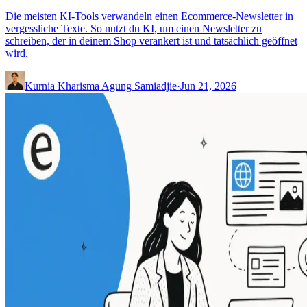
Die meisten KI-Tools verwandeln einen Ecommerce-Newsletter in
vergessliche Texte. So nutzt du KI, um einen Newsletter zu
schreiben, der in deinem Shop verankert ist und tatsächlich geöffnet
wird.
Kurnia Kharisma Agung Samiadjie
·
Jun 21, 2026