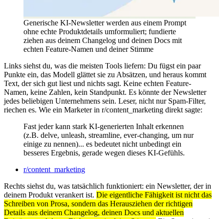
Generische KI-Newsletter werden aus einem Prompt
ohne echte Produktdetails umformuliert; fundierte
ziehen aus deinem Changelog und deinen Docs mit
echten Feature-Namen und deiner Stimme
Links siehst du, was die meisten Tools liefern: Du fügst ein paar
Punkte ein, das Modell glättet sie zu Absätzen, und heraus kommt
Text, der sich gut liest und nichts sagt. Keine echten Feature-
Namen, keine Zahlen, kein Standpunkt. Es könnte der Newsletter
jedes beliebigen Unternehmens sein. Leser, nicht nur Spam-Filter,
riechen es. Wie ein Marketer in r/content_marketing direkt sagte:
Fast jeder kann stark KI-generierten Inhalt erkennen
(z.B. delve, unleash, streamline, ever-changing, um nur
einige zu nennen)... es bedeutet nicht unbedingt ein
besseres Ergebnis, gerade wegen dieses KI-Gefühls.
r/content_marketing
Rechts siehst du, was tatsächlich funktioniert: ein Newsletter, der in
deinem Produkt verankert ist.
Die eigentliche Fähigkeit ist nicht das
Schreiben von Prosa, sondern das Herausziehen der richtigen
Details aus deinem Changelog, deinen Docs und aktuellen