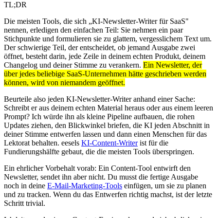
TL;DR
Die meisten Tools, die sich „KI-Newsletter-Writer für SaaS"
nennen, erledigen den einfachen Teil: Sie nehmen ein paar
Stichpunkte und formulieren sie zu glattem, vergesslichem Text um.
Der schwierige Teil, der entscheidet, ob jemand Ausgabe zwei
öffnet, besteht darin, jede Zeile in deinem echten Produkt, deinem
Changelog und deiner Stimme zu verankern.
Ein Newsletter, der
über jedes beliebige SaaS-Unternehmen hätte geschrieben werden
können, wird von niemandem geöffnet.
Beurteile also jeden KI-Newsletter-Writer anhand einer Sache:
Schreibt er aus deinem echten Material heraus oder aus einem leeren
Prompt? Ich würde ihn als kleine Pipeline aufbauen, die rohen
Updates ziehen, den Blickwinkel briefen, die KI jeden Abschnitt in
deiner Stimme entwerfen lassen und dann einen Menschen für das
Lektorat behalten. eesels
KI-Content-Writer
ist für die
Fundierungshälfte gebaut, die die meisten Tools überspringen.
Ein ehrlicher Vorbehalt vorab: Ein Content-Tool entwirft den
Newsletter, sendet ihn aber nicht. Du musst die fertige Ausgabe
noch in deine
E-Mail-Marketing-Tools
einfügen, um sie zu planen
und zu tracken. Wenn du das Entwerfen richtig machst, ist der letzte
Schritt trivial.