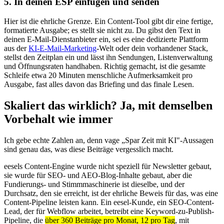
5. In deinen ESP einfügen und senden
Hier ist die ehrliche Grenze. Ein Content-Tool gibt dir eine fertige,
formatierte Ausgabe; es stellt sie nicht zu. Du gibst den Text in
deinen E-Mail-Dienstanbieter ein, sei es eine dedizierte Plattform
aus der
KI-E-Mail-Marketing
-Welt oder dein vorhandener Stack,
stellst den Zeitplan ein und lässt ihn Sendungen, Listenverwaltung
und Öffnungsraten handhaben. Richtig gemacht, ist die gesamte
Schleife etwa 20 Minuten menschliche Aufmerksamkeit pro
Ausgabe, fast alles davon das Briefing und das finale Lesen.
Skaliert das wirklich? Ja, mit demselben
Vorbehalt wie immer
Ich gebe echte Zahlen an, denn vage „Spar Zeit mit KI"-Aussagen
sind genau das, was diese Beiträge vergesslich macht.
eesels Content-Engine wurde nicht speziell für Newsletter gebaut,
sie wurde für SEO- und AEO-Blog-Inhalte gebaut, aber die
Fundierungs- und Stimmmaschinerie ist dieselbe, und der
Durchsatz, den sie erreicht, ist der ehrliche Beweis für das, was eine
Content-Pipeline leisten kann. Ein eesel-Kunde, ein SEO-Content-
Lead, der für Webflow arbeitet, betreibt eine Keyword-zu-Publish-
Pipeline, die
über 360 Beiträge pro Monat, 12 pro Tag
, mit