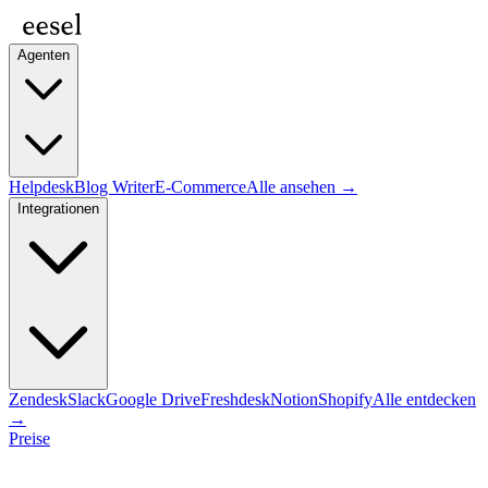
Agenten
Helpdesk
Blog Writer
E-Commerce
Alle ansehen →
Integrationen
Zendesk
Slack
Google Drive
Freshdesk
Notion
Shopify
Alle entdecken
→
Preise