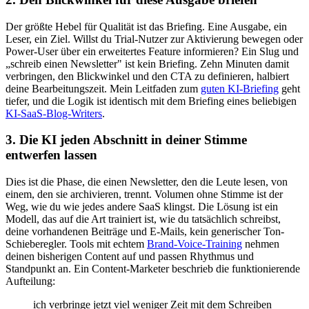
Der größte Hebel für Qualität ist das Briefing. Eine Ausgabe, ein
Leser, ein Ziel. Willst du Trial-Nutzer zur Aktivierung bewegen oder
Power-User über ein erweitertes Feature informieren? Ein Slug und
„schreib einen Newsletter" ist kein Briefing. Zehn Minuten damit
verbringen, den Blickwinkel und den CTA zu definieren, halbiert
deine Bearbeitungszeit. Mein Leitfaden zum
guten KI-Briefing
geht
tiefer, und die Logik ist identisch mit dem Briefing eines beliebigen
KI-SaaS-Blog-Writers
.
3. Die KI jeden Abschnitt in deiner Stimme
entwerfen lassen
Dies ist die Phase, die einen Newsletter, den die Leute lesen, von
einem, den sie archivieren, trennt. Volumen ohne Stimme ist der
Weg, wie du wie jedes andere SaaS klingst. Die Lösung ist ein
Modell, das auf die Art trainiert ist, wie du tatsächlich schreibst,
deine vorhandenen Beiträge und E-Mails, kein generischer Ton-
Schieberegler. Tools mit echtem
Brand-Voice-Training
nehmen
deinen bisherigen Content auf und passen Rhythmus und
Standpunkt an. Ein Content-Marketer beschrieb die funktionierende
Aufteilung:
ich verbringe jetzt viel weniger Zeit mit dem Schreiben