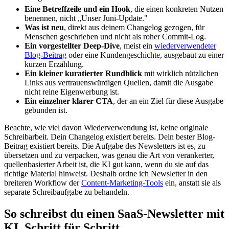
Eine Betreffzeile und ein Hook
, die einen konkreten Nutzen
benennen, nicht „Unser Juni-Update."
Was ist neu
, direkt aus deinem Changelog gezogen, für
Menschen geschrieben und nicht als roher Commit-Log.
Ein vorgestellter Deep-Dive
, meist ein
wiederverwendeter
Blog-Beitrag
oder eine Kundengeschichte, ausgebaut zu einer
kurzen Erzählung.
Ein kleiner kuratierter Rundblick
mit wirklich nützlichen
Links aus vertrauenswürdigen Quellen, damit die Ausgabe
nicht reine Eigenwerbung ist.
Ein einzelner klarer CTA
, der an ein Ziel für diese Ausgabe
gebunden ist.
Beachte, wie viel davon Wiederverwendung ist, keine originale
Schreibarbeit. Dein Changelog existiert bereits. Dein bester Blog-
Beitrag existiert bereits. Die Aufgabe des Newsletters ist es, zu
übersetzen und zu verpacken, was genau die Art von verankerter,
quellenbasierter Arbeit ist, die KI gut kann, wenn du sie auf das
richtige Material hinweist. Deshalb ordne ich Newsletter in den
breiteren Workflow der
Content-Marketing-Tools
ein, anstatt sie als
separate Schreibaufgabe zu behandeln.
So schreibst du einen SaaS-Newsletter mit
KI, Schritt für Schritt