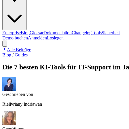
Enterprise
Blog
Glossar
Dokumentation
Changelog
Tools
Sicherheit
Demo buchen
Anmelden
Loslegen
Alle Beiträge
Blog
/
Guides
Die 7 besten KI-Tools für IT-Support im J
Geschrieben von
Riellvriany Indriawan
Geprüft von