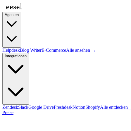
Agenten
Helpdesk
Blog Writer
E-Commerce
Alle ansehen →
Integrationen
Zendesk
Slack
Google Drive
Freshdesk
Notion
Shopify
Alle entdecken
Preise