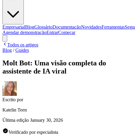
Empresarial
Blog
Glossário
Documentação
Novidades
Ferramentas
Segu
Agendar demonstração
Entrar
Começar
Todos os artigos
Blog
/
Guides
Molt Bot: Uma visão completa do
assistente de IA viral
Escrito por
Katelin Teen
Última edição
January 30, 2026
Verificado por especialista