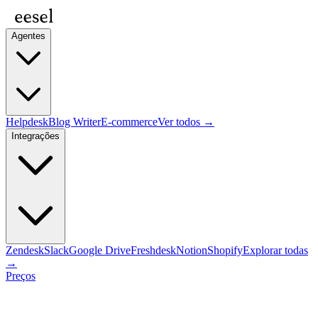
Agentes
Helpdesk
Blog Writer
E-commerce
Ver todos →
Integrações
Zendesk
Slack
Google Drive
Freshdesk
Notion
Shopify
Explorar todas
→
Preços