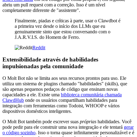
abriu um pull request com a correção. Isso é um nível
completamente diferente de "assistente".
Finalmente, piadas e críticas à parte, usar o Clawdbot é
a primeira vez desde o início dos LLMs que eu
genuinamente sinto que estou conversando com o
J.A.R.V.I.S. do Homem de Ferro.
Reddit
Extensibilidade através de habilidades
impulsionadas pela comunidade
O Molt Bot não se limita aos seus recursos prontos para uso. Ele
utiliza um sistema de plugins chamado "habilidades" (skills), que
são apenas pequenos pedaços de código que ensinam novas
capacidades a ele. Existe uma
biblioteca comunitária chamada
ClawdHub
onde os usuários compartilham habilidades para
integração com ferramentas como Todoist, WHOOP e vários
dispositivos domésticos inteligentes.
O Molt Bot também pode escrever suas
próprias
habilidades. Você
pode pedir para ele construir uma nova integração e ele tentará
gerar
o código sozinho
. Isso o torna quase infinitamente personalizável e é