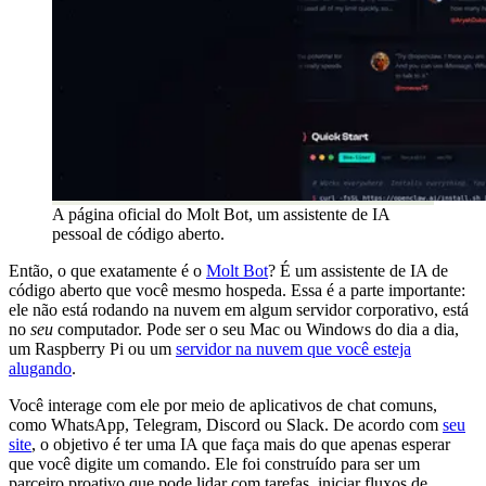
A página oficial do Molt Bot, um assistente de IA
pessoal de código aberto.
Então, o que exatamente é o
Molt Bot
? É um assistente de IA de
código aberto que você mesmo hospeda. Essa é a parte importante:
ele não está rodando na nuvem em algum servidor corporativo, está
no
seu
computador. Pode ser o seu Mac ou Windows do dia a dia,
um Raspberry Pi ou um
servidor na nuvem que você esteja
alugando
.
Você interage com ele por meio de aplicativos de chat comuns,
como WhatsApp, Telegram, Discord ou Slack. De acordo com
seu
site
, o objetivo é ter uma IA que faça mais do que apenas esperar
que você digite um comando. Ele foi construído para ser um
parceiro proativo que pode lidar com tarefas, iniciar fluxos de