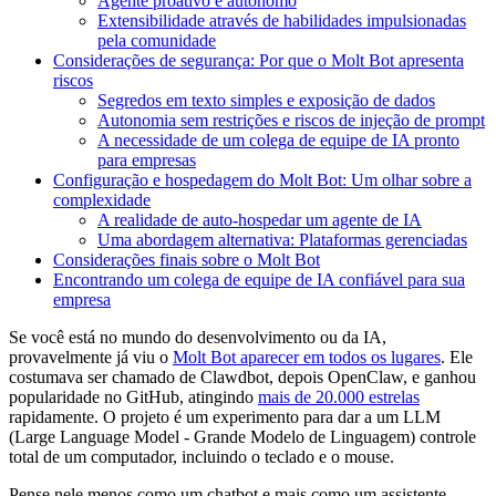
Agente proativo e autônomo
Extensibilidade através de habilidades impulsionadas
pela comunidade
Considerações de segurança: Por que o Molt Bot apresenta
riscos
Segredos em texto simples e exposição de dados
Autonomia sem restrições e riscos de injeção de prompt
A necessidade de um colega de equipe de IA pronto
para empresas
Configuração e hospedagem do Molt Bot: Um olhar sobre a
complexidade
A realidade de auto-hospedar um agente de IA
Uma abordagem alternativa: Plataformas gerenciadas
Considerações finais sobre o Molt Bot
Encontrando um colega de equipe de IA confiável para sua
empresa
Se você está no mundo do desenvolvimento ou da IA,
provavelmente já viu o
Molt Bot aparecer em todos os lugares
. Ele
costumava ser chamado de Clawdbot, depois OpenClaw, e ganhou
popularidade no GitHub, atingindo
mais de 20.000 estrelas
rapidamente. O projeto é um experimento para dar a um LLM
(Large Language Model - Grande Modelo de Linguagem) controle
total de um computador, incluindo o teclado e o mouse.
Pense nele menos como um chatbot e mais como um assistente