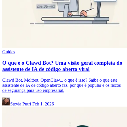
Guides
O que é o Clawd Bot? Uma visão geral completa do
assistente de IA de código aberto viral
Clawd Bot, Moltbot, OpenClaw... o que é isso? Saiba o que este
assistente de IA de código aberto faz, por que é popular e os riscos
de segurança para uso empresarial.
Stevia Putri
·
Feb 1, 2026