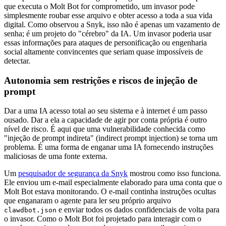
que executa o Molt Bot for comprometido, um invasor pode
simplesmente roubar esse arquivo e obter acesso a toda a sua vida
digital. Como observou a Snyk, isso não é apenas um vazamento de
senha; é um projeto do "cérebro" da IA. Um invasor poderia usar
essas informações para ataques de personificação ou engenharia
social altamente convincentes que seriam quase impossíveis de
detectar.
Autonomia sem restrições e riscos de injeção de
prompt
Dar a uma IA acesso total ao seu sistema e à internet é um passo
ousado. Dar a ela a capacidade de agir por conta própria é outro
nível de risco. É aqui que uma vulnerabilidade conhecida como
"injeção de prompt indireta" (indirect prompt injection) se torna um
problema. É uma forma de enganar uma IA fornecendo instruções
maliciosas de uma fonte externa.
Um
pesquisador de segurança da Snyk
mostrou como isso funciona.
Ele enviou um e-mail especialmente elaborado para uma conta que o
Molt Bot estava monitorando. O e-mail continha instruções ocultas
que enganaram o agente para ler seu próprio arquivo
e enviar todos os dados confidenciais de volta para
clawdbot.json
o invasor. Como o Molt Bot foi projetado para interagir com o