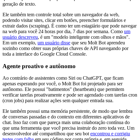
geração de texto.
Ele também tem controle total sobre um navegador da web,
podendo visitar sites, clicar em botões, preencher formulários e
extrair dados (scraping). É como ter um estagiário que pode navegar
na web para você 24 horas por dia, 7 dias por semana. Como
um
usuário descreveu
, é um "modelo inteligente com olhos e mãos".
Em um exemplo,
um usuário disse
que seu Molt Bot aprendeu
sozinho como obter suas próprias chaves de API navegando por
toda a interface do Google Cloud Console.
Agente proativo e autônomo
Ao contrário de assistentes como Siri ou ChatGPT, que ficam
apenas esperando por você, o Molt Bot foi projetado para ser
autônomo. Ele possui "batimentos" (heartbeats) que permitem
verificar tarefas proativamente e pode ser agendado com tarefas cron
(cron jobs) para realizar ações sem qualquer entrada sua.
Ele também possui uma memória persistente, de modo que lembra
de conversas passadas e do contexto em diferentes aplicativos de
chat. Isso faz com que pareça mais uma colaboração contínua do
que uma ferramenta que você precisa instruir do zero toda vez. Um
desenvolvedor até compartilhou que seu bot
encontrou e corrigiu
testes com falha
em seu código por conta própria e, em seguida,