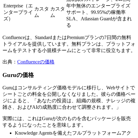
Enterprise（エ
年中無休のエンタープライズ
カスタ
カスタ
ンタープライ
サポート、99.95%の稼働率
ム
ム
ズ）
SLA、Atlassian Guardが含まれ
る
Confluenceは、StandardまたはPremiumプランの7日間の無料
トライアルを提供しています。無料プランは、プラットフォ
ームをテストする小規模チームにとって非常に役立ちます。
出典：
Confluenceの価格
Guruの価格
Guruはコンサルティング価格モデルに移行し、Webサイトで
シートごとの料金を公開しなくなりました。彼らの価格ペー
ジによると、「あなたの投資は、組織の規模、ナレッジの複
雑さ、およびAIの成熟度に合わせて調整されます。」
実際には、これはGuruが次のものを含むパッケージを販売
するようになったことを意味します。
Knowledge Agentsを備えたフルプラットフォームアク