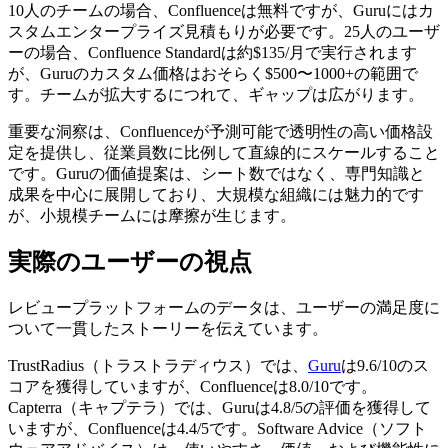
10人のチームの場合、Confluenceは無料ですが、Guruにはカ
スタムエンタープライズ見積もりが必要です。25人のユーザ
ーの場合、Confluence Standardは約$135/月で実行されます
が、Guruのカスタム価格はおそらく$500〜1000+の範囲で
す。チームが拡大するにつれて、ギャップは広がります。
重要な洞察は、Confluenceが予測可能で透明性の高い価格設
定を提供し、従業員数に比例して直線的にスケールすること
です。Guruの価値提案は、シート数ではなく、専門知識と
成果を中心に展開しており、大規模な組織には魅力的です
が、小規模チームには摩擦が生じます。
実際のユーザーの視点
レビュープラットフォームのデータは、ユーザーの満足度に
ついて一貫したストーリーを伝えています。
TrustRadius（トラストラディウス）では、
Guru
は9.6/10のス
コアを獲得していますが、Confluenceは8.0/10です。
Capterra（キャプテラ）では、Guruは4.8/5の評価を獲得して
いますが、Confluenceは4.4/5です。Software Advice（ソフト