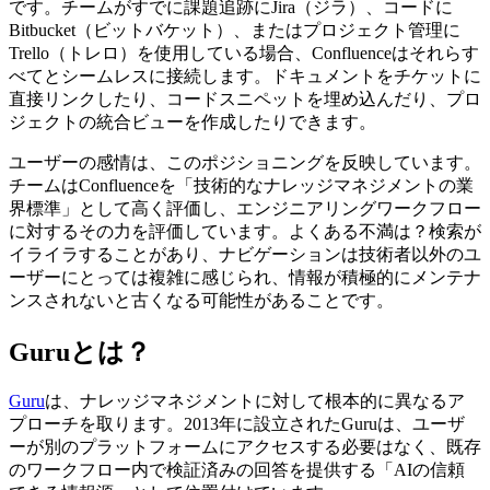
です。チームがすでに課題追跡にJira（ジラ）、コードに
Bitbucket（ビットバケット）、またはプロジェクト管理に
Trello（トレロ）を使用している場合、Confluenceはそれらす
べてとシームレスに接続します。ドキュメントをチケットに
直接リンクしたり、コードスニペットを埋め込んだり、プロ
ジェクトの統合ビューを作成したりできます。
ユーザーの感情は、このポジショニングを反映しています。
チームはConfluenceを「技術的なナレッジマネジメントの業
界標準」として高く評価し、エンジニアリングワークフロー
に対するその力を評価しています。よくある不満は？検索が
イライラすることがあり、ナビゲーションは技術者以外のユ
ーザーにとっては複雑に感じられ、情報が積極的にメンテナ
ンスされないと古くなる可能性があることです。
Guruとは？
Guru
は、ナレッジマネジメントに対して根本的に異なるア
プローチを取ります。2013年に設立されたGuruは、ユーザ
ーが別のプラットフォームにアクセスする必要はなく、既存
のワークフロー内で検証済みの回答を提供する「AIの信頼