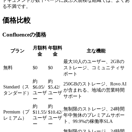
ドキュメントが数千ページに及ぶ大規模な組織では、よくあ
る不満です。
価格比較
Confluenceの価格
月額料
年額料
プラン
主な機能
金
金
最大10人のユーザー、2GBの
無料
$0
$0
ストレージ、コミュニティサ
ポート
約
約
250GBのストレージ、Rovo AI
Standard（ス
$6.05/
$5.42/
が含まれる、地域の営業時間
ユーザ
ユーザ
タンダード）
サポート
ー
ー
約
約
無制限のストレージ、24時間
Premium（プ
$11.55/
$10.42/
年中無休のプレミアムサポー
ユーザ
ユーザ
レミアム）
ト、99.9%の稼働率SLA
ー
ー
無制限のストレージ、24時間