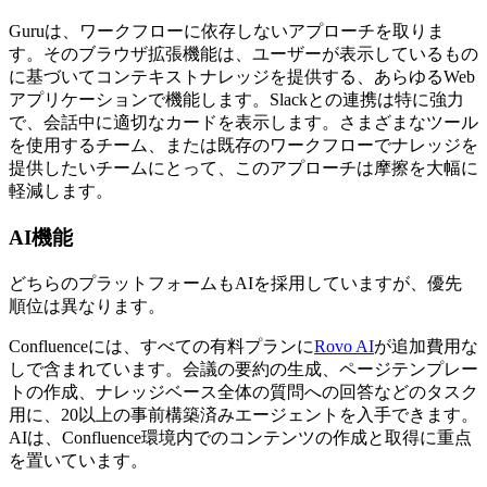
Guruは、ワークフローに依存しないアプローチを取りま
す。そのブラウザ拡張機能は、ユーザーが表示しているもの
に基づいてコンテキストナレッジを提供する、あらゆるWeb
アプリケーションで機能します。Slackとの連携は特に強力
で、会話中に適切なカードを表示します。さまざまなツール
を使用するチーム、または既存のワークフローでナレッジを
提供したいチームにとって、このアプローチは摩擦を大幅に
軽減します。
AI機能
どちらのプラットフォームもAIを採用していますが、優先
順位は異なります。
Confluenceには、すべての有料プランに
Rovo AI
が追加費用な
しで含まれています。会議の要約の生成、ページテンプレー
トの作成、ナレッジベース全体の質問への回答などのタスク
用に、20以上の事前構築済みエージェントを入手できます。
AIは、Confluence環境内でのコンテンツの作成と取得に重点
を置いています。