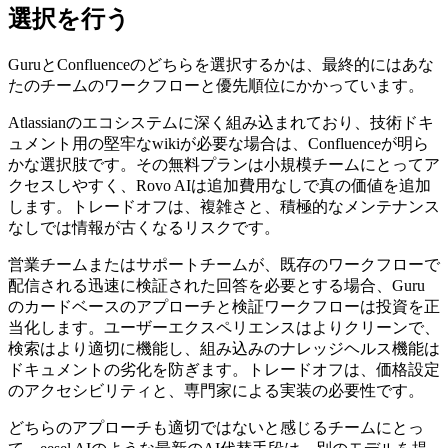
選択を行う
GuruとConfluenceのどちらを選択するかは、最終的にはあな
たのチームのワークフローと優先順位にかかっています。
Atlassianのエコシステムに深く組み込まれており、技術ドキ
ュメント用の堅牢なwikiが必要な場合は、Confluenceが明ら
かな選択肢です。その無料プランは小規模チームにとってア
クセスしやすく、Rovo AIは追加費用なしで真の価値を追加
します。トレードオフは、複雑さと、積極的なメンテナンス
なしでは情報が古くなるリスクです。
営業チームまたはサポートチームが、既存のワークフローで
配信される迅速に検証された回答を必要とする場合、Guru
のカードベースのアプローチと検証ワークフローは投資を正
当化します。ユーザーエクスペリエンスはよりクリーンで、
検索はより適切に機能し、組み込みのナレッジヘルス機能は
ドキュメントの劣化を防ぎます。トレードオフは、価格設定
のアクセシビリティと、専門家による実装の必要性です。
どちらのアプローチも適切ではないと感じるチームにとっ