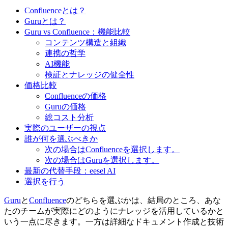
Confluenceとは？
Guruとは？
Guru vs Confluence：機能比較
コンテンツ構造と組織
連携の哲学
AI機能
検証とナレッジの健全性
価格比較
Confluenceの価格
Guruの価格
総コスト分析
実際のユーザーの視点
誰が何を選ぶべきか
次の場合はConfluenceを選択します。
次の場合はGuruを選択します。
最新の代替手段：eesel AI
選択を行う
Guru
と
Confluence
のどちらを選ぶかは、結局のところ、あな
たのチームが実際にどのようにナレッジを活用しているかと
いう一点に尽きます。一方は詳細なドキュメント作成と技術