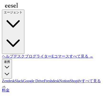
エージェント
ヘルプデスク
ブログライター
Eコマース
すべて見る →
連携
Zendesk
Slack
Google Drive
Freshdesk
Notion
Shopify
すべて見る
→
料金