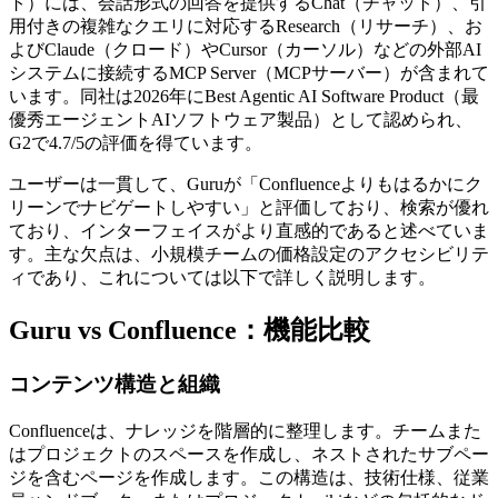
ト）には、会話形式の回答を提供するChat（チャット）、引
用付きの複雑なクエリに対応するResearch（リサーチ）、お
よびClaude（クロード）やCursor（カーソル）などの外部AI
システムに接続するMCP Server（MCPサーバー）が含まれて
います。同社は2026年にBest Agentic AI Software Product（最
優秀エージェントAIソフトウェア製品）として認められ、
G2で4.7/5の評価を得ています。
ユーザーは一貫して、Guruが「Confluenceよりもはるかにク
リーンでナビゲートしやすい」と評価しており、検索が優れ
ており、インターフェイスがより直感的であると述べていま
す。主な欠点は、小規模チームの価格設定のアクセシビリテ
ィであり、これについては以下で詳しく説明します。
Guru vs Confluence：機能比較
コンテンツ構造と組織
Confluenceは、ナレッジを階層的に整理します。チームまた
はプロジェクトのスペースを作成し、ネストされたサブペー
ジを含むページを作成します。この構造は、技術仕様、従業