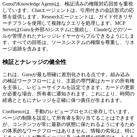
GuruのKnowledge Agentsは、検証済みの権限対応回答を重視
しています。Chatエージェントは、引用付きの会話形式の応
答を提供します。Researchエージェントは、ガイド付きリサ
ーチプランを使用して複雑なクエリを処理します。MCP
ServerはGuruを外部AIシステムに接続し、Claudeなどのツー
ルが管理されたナレッジレイヤーからプルできるようにしま
す。すべての回答は、ソースシステムの権限を尊重し、リネ
ージ追跡を含みます。
検証とナレッジの健全性
これは、Guruが最も明確に差別化される点です。組み込み
の検証ワークフローにより、主題の専門家はカードの所有権
を主張し、レビューサイクルを設定できます。カードの更新
が必要な場合、所有者に通知されます。これにより、時間の
経過とともにナレッジを正確に保つ責任が生まれます。
Confluenceは、手動のレビュープロセスに依存しています。
ページの制限を設定して所有者を割り当てることはできます
が、コンテンツが常に最新の状態に保たれるようにするため
の体系的なワークフローはありません。情報の劣化は、特に