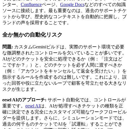
ンター、
Confluence
ページ、
Google Docs
などのすべての知識
ソースに接続します。最も重要なのは、過去のサポートチケ
ットから学び、歴史的なコンテキストを自動的に把握し、ブ
ランドの声を採用することです。
全か無かの自動化リスク
問題:
カスタムGeminiビルドは、実際のサポート環境で必要
な微調整されたコントロールを欠いていることが多いです。
AIがどのチケットを安全に処理できるか（例：「注文はど
こですか？」）と、どのチケットを必ず人間に渡すべきか
（例：「アカウントをキャンセルして返金を受けたい」）を
指示するルールを作成するのは難しいです。これにより、誤
った回答や役に立たないループで顧客を苛立たせる大きなリ
スクが生じます。
eesel AIのアプローチ:
サポート自動化では、コントロールが
重要です。
eesel AI
は、AIが処理すべきチケットの種類を正
確に決定できる完全にカスタマイズ可能なワークフロービル
ダーを提供します。さらに、シミュレーションモードでは、
過去の何千ものチケットでAIを「試運転」することができ