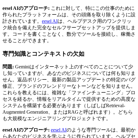
eesel AIのアプローチ:
これに対して、特にこの仕事のために
作られたプラットフォームは、その頭痛を取り除くように設
計されています。
eesel AI
は、ヘルプデスク用のワンクリッ
ク統合を備えた完全なセルフサーブセットアップを提供しま
す。コードを書くことなく、数分でツールを接続し、稼働さ
せることができます。
専門知識とコンテキストの欠如
問題:
Geminiはインターネット上のすべてのことについて少
し知っていますが、
あなたの
ビジネスについては何も知りま
せん。返品ポリシー、最新の製品アップデートの特定のバグ
修正、ブランドのフレンドリーなトーンなどを知りません。
これらを教えるには、複雑な「ファインチューニング」プロ
セスを経るか、情報をリアルタイムで提供するための高度な
システムを構築する必要があります（しばしばRetrieval-
Augmented Generation、またはRAGと呼ばれます）。どちら
も大規模なエンジニアリングプロジェクトです。
eesel AIのアプローチ:
eesel AI
のような専門ツールは、最初か
らあなたのビジネスを学ぶように作られています。ヘルプセ