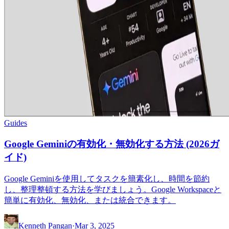
Guides
Google Geminiの有効化・無効化する方法 (2026ガ
イド)
Google Geminiを使用してタスクを簡素化し、時間を節約
し、整理整頓する方法を学びましょう。Google Workspaceと
簡単に有効化、無効化、または統合できます。
Kenneth Pangan
·
Mar 3, 2025