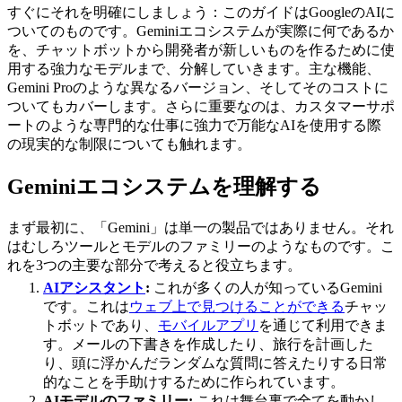
すぐにそれを明確にしましょう：このガイドはGoogleのAIに
ついてのものです。Geminiエコシステムが実際に何であるか
を、チャットボットから開発者が新しいものを作るために使
用する強力なモデルまで、分解していきます。主な機能、
Gemini Proのような異なるバージョン、そしてそのコストに
ついてもカバーします。さらに重要なのは、カスタマーサポ
ートのような専門的な仕事に強力で万能なAIを使用する際
の現実的な制限についても触れます。
Geminiエコシステムを理解する
まず最初に、「Gemini」は単一の製品ではありません。それ
はむしろツールとモデルのファミリーのようなものです。こ
れを3つの主要な部分で考えると役立ちます。
AIアシスタント
:
これが多くの人が知っているGemini
です。これは
ウェブ上で見つけることができる
チャッ
トボットであり、
モバイルアプリ
を通じて利用できま
す。メールの下書きを作成したり、旅行を計画した
り、頭に浮かんだランダムな質問に答えたりする日常
的なことを手助けするために作られています。
AIモデルのファミリー:
これは舞台裏で全てを動かし