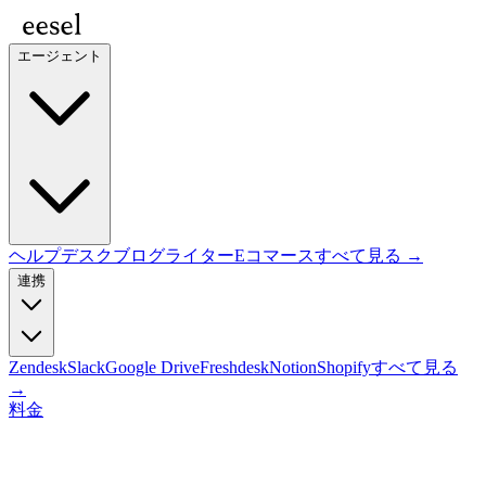
エージェント
ヘルプデスク
ブログライター
Eコマース
すべて見る →
連携
Zendesk
Slack
Google Drive
Freshdesk
Notion
Shopify
すべて見る
→
料金