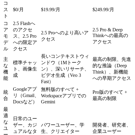
コ
ス
$0/月
$19.99/月
$249.99/月
ト
コ
2.5 Flashへ
ア
のアクセ
2.5 Pro & Deep
2.5 Proへのより高いア
Thinkへの最高の
モ
ス、2.5 Pro
クセス
アクセス
デ
への限定ア
ル
クセス
長いコンテキストウィ
主
最高の制限、先進
標準チャッ
ンドウ（1Mトーク
な
的な推論（Deep
ト、画像生
ン）、深いリサーチ、
機
Think）、新機能
成
ビデオ生成（Veo 3
能
への早期アクセス
Fast）
Googleアプ
無料版のすべて +
統
Pro版のすべて +
リ（Gmail、
Workspaceアプリでの
合
最高の制限
Docsなど）
Gemini
最
適
日常のユー
な
ザー、カジ
パワーユーザー、学
開発者、研究者、
ユ
ュアルなタ
生、クリエイター
企業ユーザー
ー