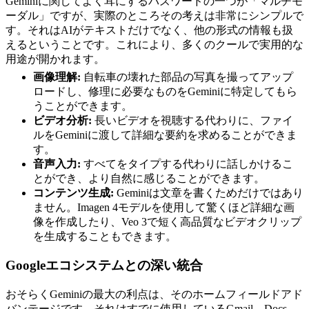
Geminiに関してよく耳にするバズワードの一つが「マルチモ
ーダル」ですが、実際のところその考えは非常にシンプルで
す。それはAIがテキストだけでなく、他の形式の情報も扱
えるということです。これにより、多くのクールで実用的な
用途が開かれます。
画像理解:
自転車の壊れた部品の写真を撮ってアップ
ロードし、修理に必要なものをGeminiに特定してもら
うことができます。
ビデオ分析:
長いビデオを視聴する代わりに、ファイ
ルをGeminiに渡して詳細な要約を求めることができま
す。
音声入力:
すべてをタイプする代わりに話しかけるこ
とができ、より自然に感じることができます。
コンテンツ生成:
Geminiは文章を書くためだけではあり
ません。Imagen 4モデルを使用して驚くほど詳細な画
像を作成したり、Veo 3で短く高品質なビデオクリップ
を生成することもできます。
Googleエコシステムとの深い統合
おそらくGeminiの最大の利点は、そのホームフィールドアド
バンテージです。それはすでに使用しているGmail、Docs、