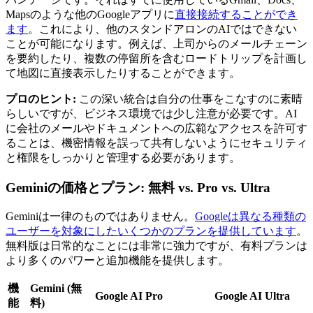
Mapsのような他のGoogleアプリに
直接接続することができ
ます
。これにより、他のスタンドアロンのAIではできない
ことが可能になります。例えば、上司からのメールチェーン
を要約したり、複数の停留所を含むロードトリップを計画し
て地図に直接表示したりすることができます。
プロのヒント:
この深い統合は自分の仕事をこなすのに素晴
らしいですが、ビジネス環境では少し注意が必要です。AI
に会社のメールやドキュメントへの広範なアクセスを許可す
ることは、機密情報を誤って共有しないようにセキュリティ
と権限をしっかりと管理する必要があります。
Geminiの価格とプラン: 無料 vs. Pro vs. Ultra
Geminiは一律のものではありません。
Googleは異なる種類の
ユーザーを対象にしたいくつかのプランを提供しています
。
無料版は日常的なことには非常に強力ですが、有料プランは
より多くのパワーと追加機能を提供します。
機
Gemini (無
Google AI Pro
Google AI Ultra
能
料)