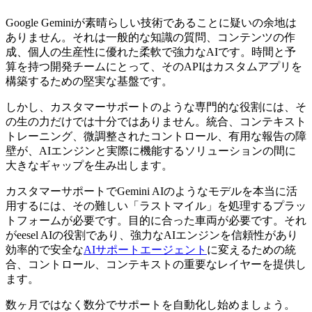
Google Geminiが素晴らしい技術であることに疑いの余地は
ありません。それは一般的な知識の質問、コンテンツの作
成、個人の生産性に優れた柔軟で強力なAIです。時間と予
算を持つ開発チームにとって、そのAPIはカスタムアプリを
構築するための堅実な基盤です。
しかし、カスタマーサポートのような専門的な役割には、そ
の生の力だけでは十分ではありません。統合、コンテキスト
トレーニング、微調整されたコントロール、有用な報告の障
壁が、AIエンジンと実際に機能するソリューションの間に
大きなギャップを生み出します。
カスタマーサポートでGemini AIのようなモデルを本当に活
用するには、その難しい「ラストマイル」を処理するプラッ
トフォームが必要です。目的に合った車両が必要です。それ
がeesel AIの役割であり、強力なAIエンジンを信頼性があり
効率的で安全な
AIサポートエージェント
に変えるための統
合、コントロール、コンテキストの重要なレイヤーを提供し
ます。
数ヶ月ではなく数分でサポートを自動化し始めましょう。