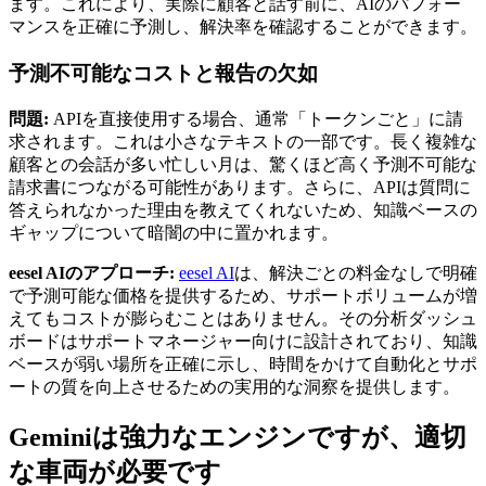
ます。これにより、実際に顧客と話す前に、AIのパフォー
マンスを正確に予測し、解決率を確認することができます。
予測不可能なコストと報告の欠如
問題:
APIを直接使用する場合、通常「トークンごと」に請
求されます。これは小さなテキストの一部です。長く複雑な
顧客との会話が多い忙しい月は、驚くほど高く予測不可能な
請求書につながる可能性があります。さらに、APIは質問に
答えられなかった理由を教えてくれないため、知識ベースの
ギャップについて暗闇の中に置かれます。
eesel AIのアプローチ:
eesel AI
は、解決ごとの料金なしで明確
で予測可能な価格を提供するため、サポートボリュームが増
えてもコストが膨らむことはありません。その分析ダッシュ
ボードはサポートマネージャー向けに設計されており、知識
ベースが弱い場所を正確に示し、時間をかけて自動化とサポ
ートの質を向上させるための実用的な洞察を提供します。
Geminiは強力なエンジンですが、適切
な車両が必要です