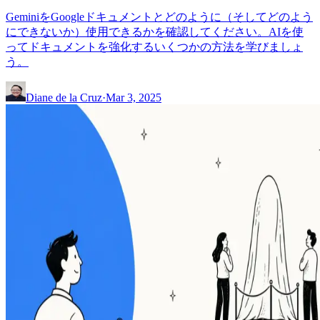
GeminiをGoogleドキュメントとどのように（そしてどのよう
にできないか）使用できるかを確認してください。AIを使
ってドキュメントを強化するいくつかの方法を学びましょ
う。
Diane de la Cruz
·
Mar 3, 2025