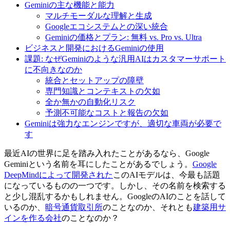
Geminiの主な機能と能力
マルチモーダルな理解と生成
Googleエコシステムとの深い統合
Geminiの価格とプラン: 無料 vs. Pro vs. Ultra
ビジネスと開発におけるGeminiの使用
課題: なぜGeminiのような汎用AIはカスタマーサポート
に不向きなのか
統合とセットアップの障壁
専門知識とコンテキストの欠如
全か無かの自動化リスク
予測不可能なコストと報告の欠如
Geminiは強力なエンジンですが、適切な車両が必要で
す
最近AIの世界に足を踏み入れたことがあるなら、Google
Geminiという名前を耳にしたことがあるでしょう。
Google
DeepMindによって開発された
このAIモデルは、今最も話題
になっているものの一つです。しかし、その名前を検索する
と少し混乱するかもしれません。GoogleのAIのことを話して
いるのか、
暗号通貨取引所
のことなのか、それとも
建築用サ
インを作る会社
のことなのか？