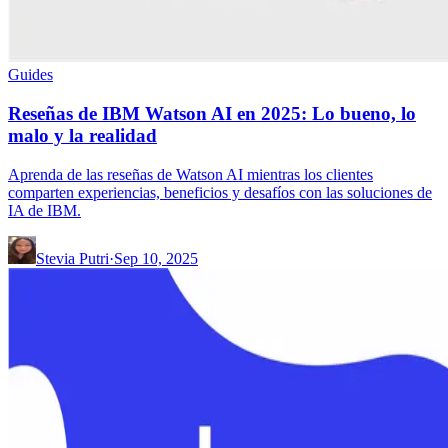
Guides
Reseñas de IBM Watson AI en 2025: Lo bueno, lo
malo y la realidad
Aprenda de las reseñas de Watson AI mientras los clientes
comparten experiencias, beneficios y desafíos con las soluciones de
IA de IBM.
Stevia Putri
·
Sep 10, 2025