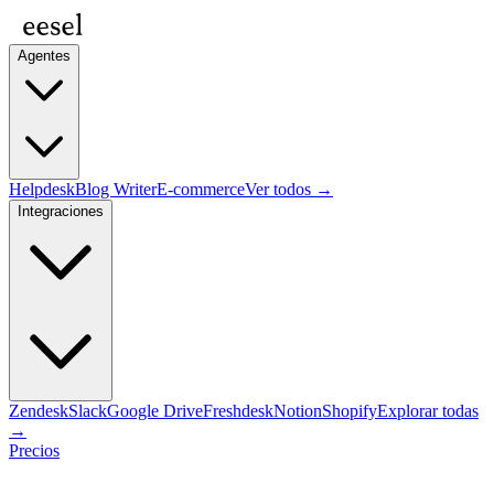
Agentes
Helpdesk
Blog Writer
E-commerce
Ver todos →
Integraciones
Zendesk
Slack
Google Drive
Freshdesk
Notion
Shopify
Explorar todas
→
Precios