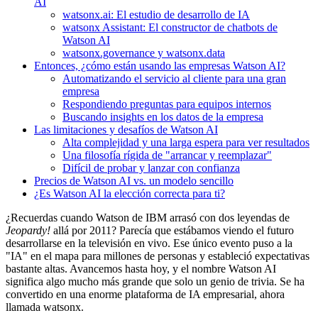
AI
watsonx.ai: El estudio de desarrollo de IA
watsonx Assistant: El constructor de chatbots de
Watson AI
watsonx.governance y watsonx.data
Entonces, ¿cómo están usando las empresas Watson AI?
Automatizando el servicio al cliente para una gran
empresa
Respondiendo preguntas para equipos internos
Buscando insights en los datos de la empresa
Las limitaciones y desafíos de Watson AI
Alta complejidad y una larga espera para ver resultados
Una filosofía rígida de "arrancar y reemplazar"
Difícil de probar y lanzar con confianza
Precios de Watson AI vs. un modelo sencillo
¿Es Watson AI la elección correcta para ti?
¿Recuerdas cuando Watson de IBM arrasó con dos leyendas de
Jeopardy!
allá por 2011? Parecía que estábamos viendo el futuro
desarrollarse en la televisión en vivo. Ese único evento puso a la
"IA" en el mapa para millones de personas y estableció expectativas
bastante altas. Avancemos hasta hoy, y el nombre Watson AI
significa algo mucho más grande que solo un genio de trivia. Se ha
convertido en una enorme plataforma de IA empresarial, ahora
llamada watsonx.