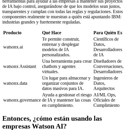
herramientas para ayudar a las empresas a mantener sus proyectos
de IA bajo control, asegurándose de que los modelos sean justos,
transparentes y cumplan con todas las reglas y regulaciones. Estos
componentes realmente te muestran a quién está apuntando IBM:
industrias grandes y fuertemente reguladas.
Producto
Qué Hace
Para Quién Es
Te permite construir,
Científicos de
entrenar y desplegar
Datos,
watsonx.ai
modelos de IA
Desarrolladores
personalizados.
de IA
Una herramienta para crear
Diseñadores de
watsonx Assistant
chatbots y agentes
Conversaciones,
virtuales.
Desarrolladores
Un lugar para almacenar y
Ingenieros de
watsonx.data
organizar conjuntos de
Datos,
datos masivos para IA.
Arquitectos
Ayuda a gestionar el riesgo
AI/ML Ops,
watsonx.governance
de IA y mantener las cosas
Oficiales de
en cumplimiento.
Cumplimiento
Entonces, ¿cómo están usando las
empresas Watson AI?