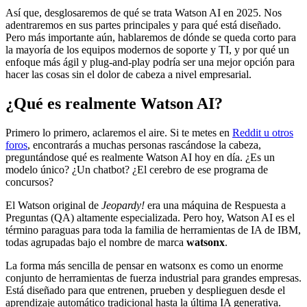
Así que, desglosaremos de qué se trata Watson AI en 2025. Nos
adentraremos en sus partes principales y para qué está diseñado.
Pero más importante aún, hablaremos de dónde se queda corto para
la mayoría de los equipos modernos de soporte y TI, y por qué un
enfoque más ágil y plug-and-play podría ser una mejor opción para
hacer las cosas sin el dolor de cabeza a nivel empresarial.
¿Qué es realmente Watson AI?
Primero lo primero, aclaremos el aire. Si te metes en
Reddit u otros
foros
, encontrarás a muchas personas rascándose la cabeza,
preguntándose qué es realmente Watson AI hoy en día. ¿Es un
modelo único? ¿Un chatbot? ¿El cerebro de ese programa de
concursos?
El Watson original de
Jeopardy!
era una máquina de Respuesta a
Preguntas (QA) altamente especializada. Pero hoy, Watson AI es el
término paraguas para toda la familia de herramientas de IA de IBM,
todas agrupadas bajo el nombre de marca
watsonx
.
La forma más sencilla de pensar en watsonx es como un enorme
conjunto de herramientas de fuerza industrial para grandes empresas.
Está diseñado para que entrenen, prueben y desplieguen desde el
aprendizaje automático tradicional hasta la última IA generativa.