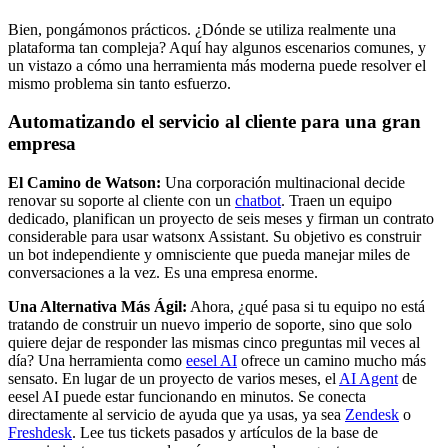
Bien, pongámonos prácticos. ¿Dónde se utiliza realmente una
plataforma tan compleja? Aquí hay algunos escenarios comunes, y
un vistazo a cómo una herramienta más moderna puede resolver el
mismo problema sin tanto esfuerzo.
Automatizando el servicio al cliente para una gran
empresa
El Camino de Watson:
Una corporación multinacional decide
renovar su soporte al cliente con un
chatbot
. Traen un equipo
dedicado, planifican un proyecto de seis meses y firman un contrato
considerable para usar watsonx Assistant. Su objetivo es construir
un bot independiente y omnisciente que pueda manejar miles de
conversaciones a la vez. Es una empresa enorme.
Una Alternativa Más Ágil:
Ahora, ¿qué pasa si tu equipo no está
tratando de construir un nuevo imperio de soporte, sino que solo
quiere dejar de responder las mismas cinco preguntas mil veces al
día? Una herramienta como
eesel AI
ofrece un camino mucho más
sensato. En lugar de un proyecto de varios meses, el
AI Agent
de
eesel AI puede estar funcionando en minutos. Se conecta
directamente al servicio de ayuda que ya usas, ya sea
Zendesk
o
Freshdesk
. Lee tus tickets pasados y artículos de la base de