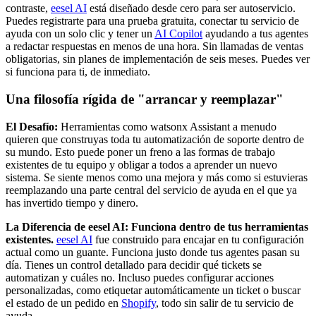
contraste,
eesel AI
está diseñado desde cero para ser autoservicio.
Puedes registrarte para una prueba gratuita, conectar tu servicio de
ayuda con un solo clic y tener un
AI Copilot
ayudando a tus agentes
a redactar respuestas en menos de una hora. Sin llamadas de ventas
obligatorias, sin planes de implementación de seis meses. Puedes ver
si funciona para ti, de inmediato.
Una filosofía rígida de "arrancar y reemplazar"
El Desafío:
Herramientas como watsonx Assistant a menudo
quieren que construyas toda tu automatización de soporte dentro de
su mundo. Esto puede poner un freno a las formas de trabajo
existentes de tu equipo y obligar a todos a aprender un nuevo
sistema. Se siente menos como una mejora y más como si estuvieras
reemplazando una parte central del servicio de ayuda en el que ya
has invertido tiempo y dinero.
La Diferencia de eesel AI: Funciona dentro de tus herramientas
existentes.
eesel AI
fue construido para encajar en tu configuración
actual como un guante. Funciona justo donde tus agentes pasan su
día. Tienes un control detallado para decidir qué tickets se
automatizan y cuáles no. Incluso puedes configurar acciones
personalizadas, como etiquetar automáticamente un ticket o buscar
el estado de un pedido en
Shopify
, todo sin salir de tu servicio de
ayuda.