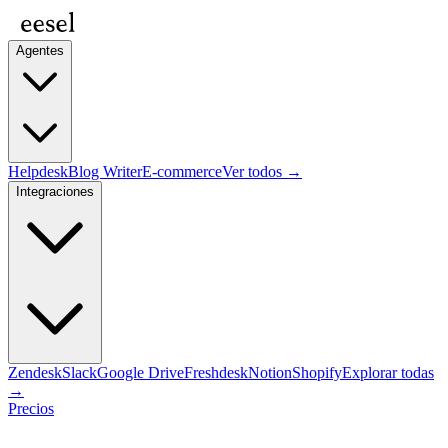
Agentes
Helpdesk
Blog Writer
E-commerce
Ver todos →
Integraciones
Zendesk
Slack
Google Drive
Freshdesk
Notion
Shopify
Explorar todas
→
Precios