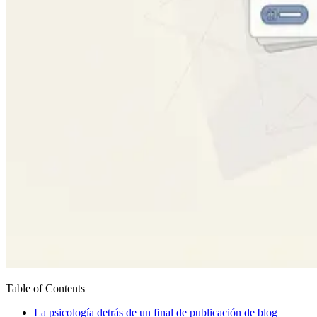
Table of Contents
La psicología detrás de un final de publicación de blog