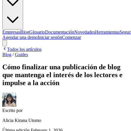
Empresas
Blog
Glosario
Documentación
Novedades
Herramientas
Segur
Agendar una demo
Iniciar sesión
Comenzar
Todos los artículos
Blog
/
Guides
Cómo finalizar una publicación de blog
que mantenga el interés de los lectores e
impulse a la acción
Escrito por
Alicia Kirana Utomo
Última edición
February 1, 2026