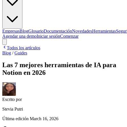
Empresas
Blog
Glosario
Documentación
Novedades
Herramientas
Segur
Agendar una demo
Iniciar sesión
Comenzar
Todos los artículos
Blog
/
Guides
Las 7 mejores herramientas de IA para
Notion en 2026
Escrito por
Stevia Putri
Última edición
March 16, 2026