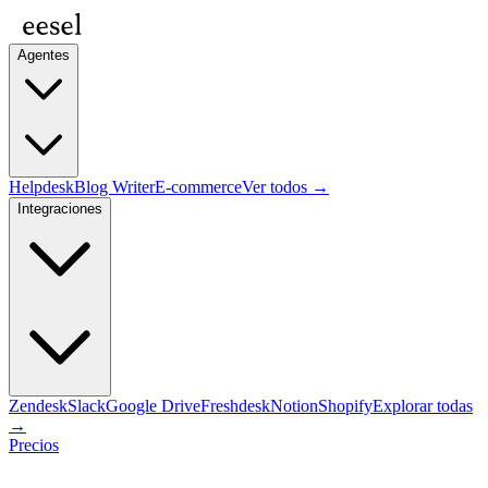
Agentes
Helpdesk
Blog Writer
E-commerce
Ver todos →
Integraciones
Zendesk
Slack
Google Drive
Freshdesk
Notion
Shopify
Explorar todas
→
Precios