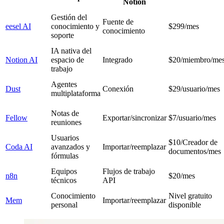
Notion
Gestión del
Fuente de
eesel AI
conocimiento y
$299/mes
conocimiento
soporte
IA nativa del
Notion AI
espacio de
Integrado
$20/miembro/me
trabajo
Agentes
Dust
Conexión
$29/usuario/mes
multiplataforma
Notas de
Fellow
Exportar/sincronizar
$7/usuario/mes
reuniones
Usuarios
$10/Creador de
Coda AI
avanzados y
Importar/reemplazar
documentos/mes
fórmulas
Equipos
Flujos de trabajo
n8n
$20/mes
técnicos
API
Conocimiento
Nivel gratuito
Mem
Importar/reemplazar
personal
disponible