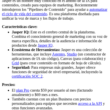
Jasper es un nombre muy conocido en el ámbito de la IA para
contenidos, creado para equipos de marketing. Recientemente
introdujeron los "Pipelines de Contenido" para ayudar a
automatizar
el ciclo de vida del contenido
. Es una plataforma diseñada para
unificar la voz de marca y los flujos de trabajo.
Características clave:
Jasper IQ:
Este es el cerebro central de la plataforma.
Combina el conocimiento general de marketing con su voz de
marca específica, detalles de la audiencia e información de
productos desde
Jasper IQ
.
Ecosistema de Herramientas:
Jasper es una colección de
herramientas, que incluye
Agentes
,
Studio
(un constructor de
aplicaciones de IA sin código), Canvas (para colaboración) y
Grid
(para crear contenido en formato de hoja de cálculo).
Seguridad:
Para empresas más grandes, Jasper ofrece
funciones de seguridad de nivel empresarial, incluyendo la
certificación SOC 2
.
Precios:
El
plan Pro
cuesta $59 por usuario al mes (facturado
anualmente) o $69 mes a mes.
También cuentan con un plan Business con precios
personalizados para equipos que necesiten
acceso a la API
y
otras funciones avanzadas.