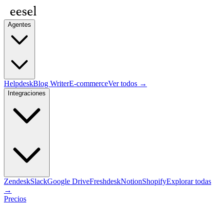
Agentes
Helpdesk
Blog Writer
E-commerce
Ver todos →
Integraciones
Zendesk
Slack
Google Drive
Freshdesk
Notion
Shopify
Explorar todas
→
Precios