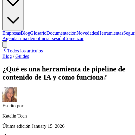
Empresas
Blog
Glosario
Documentación
Novedades
Herramientas
Segur
Agendar una demo
Iniciar sesión
Comenzar
Todos los artículos
Blog
/
Guides
¿Qué es una herramienta de pipeline de
contenido de IA y cómo funciona?
Escrito por
Katelin Teen
Última edición
January 15, 2026