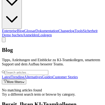
Enterprise
Blog
Glossar
Dokumentation
Changelog
Tools
Sicherheit
Demo buchen
Anmelden
Loslegen
Blog
Tipps, Anleitungen und Einblicke zu KI-Teamkollegen, smarterem
Support und dem Aufbau besserer Teams.
Latest
Trending
Alternatives
Guides
Customer Stories
More filters
No matching articles found
Try a different search term or browse by category.
Bereit, Ihren KI-Teamkollegen