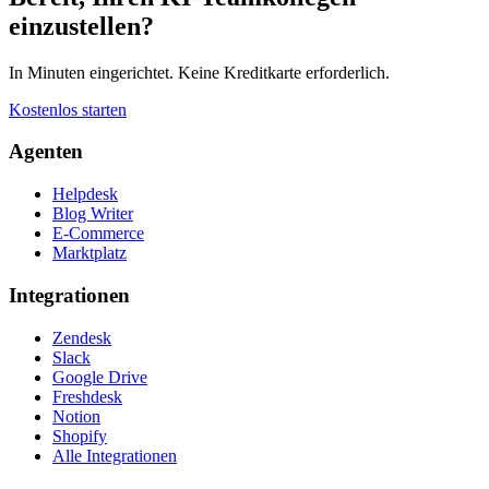
einzustellen?
In Minuten eingerichtet. Keine Kreditkarte erforderlich.
Kostenlos starten
Agenten
Helpdesk
Blog Writer
E-Commerce
Marktplatz
Integrationen
Zendesk
Slack
Google Drive
Freshdesk
Notion
Shopify
Alle Integrationen