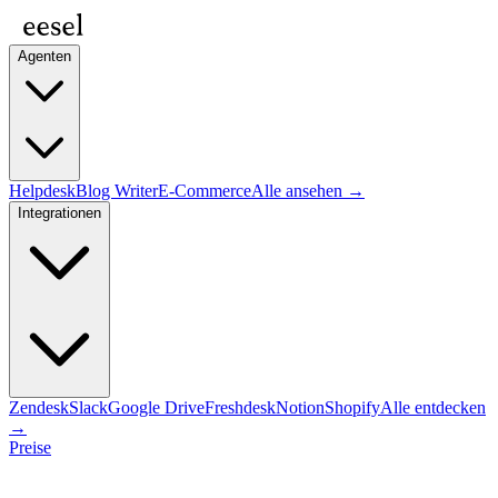
Agenten
Helpdesk
Blog Writer
E-Commerce
Alle ansehen →
Integrationen
Zendesk
Slack
Google Drive
Freshdesk
Notion
Shopify
Alle entdecken
→
Preise