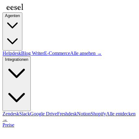
Agenten
Helpdesk
Blog Writer
E-Commerce
Alle ansehen →
Integrationen
Zendesk
Slack
Google Drive
Freshdesk
Notion
Shopify
Alle entdecken
→
Preise