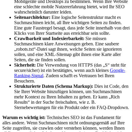
Mobilgeräte und Desktops zu bestimmen. Wenn Ihre Website
eine schlechte mobile Nutzererfahrung bietet, wird Ihr SEO
wahrscheinlich darunter leiden.
Seitenarchitektur:
Eine logische Seitenstruktur macht es
Suchmaschinen leicht, all Ihre wichtigen Seiten zu finden.
Eine gute Faustregel besagt, dass jede Seite innerhalb von drei
Klicks von Ihrer Startseite aus erreichbar sein sollte.
Crawlbarkeit und Indexierbarkeit:
Sie müssen
Suchmaschinen klare Anweisungen geben. Eine saubere
„robots.txt“-Datei sagt ihnen, welche Seiten sie ignorieren
sollen, und eine XML-Sitemap gibt ihnen eine Karte aller
Seiten, die sie finden sollen.
Sicherheit:
Die Verwendung von HTTPS (das „S“ steht für
secure/sicher) ist ein bestätigtes, wenn auch kleines
Google-
Ranking-Signal
. Zudem schafft es Vertrauen bei Ihren
Besuchern.
Strukturierte Daten (Schema Markup):
Dies ist Code, den
Sie Ihrer Website hinzufügen können, um Suchmaschinen
mehr Kontext zu Ihren Inhalten zu geben. Er kann „Rich
Results“ in der Suche freischalten, wie z. B.
Sternebewertungen für ein Produkt oder ein FAQ-Dropdown.
Warum es wichtig ist:
Technisches SEO ist das Fundament für
alles andere. Wenn Suchmaschinen nicht ordnungsgemäß auf Ihre
Seite zugreifen, sie crawlen oder verstehen können, werden Ihnen