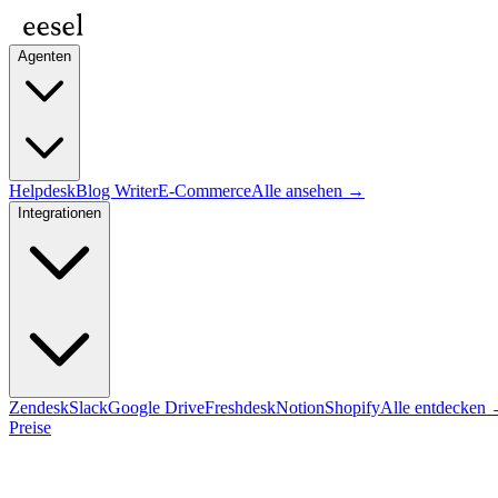
Agenten
Helpdesk
Blog Writer
E-Commerce
Alle ansehen →
Integrationen
Zendesk
Slack
Google Drive
Freshdesk
Notion
Shopify
Alle entdecken
Preise