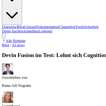
Enterprise
Blog
Glossar
Dokumentation
Changelog
Tools
Sicherheit
Demo buchen
Anmelden
Loslegen
Alle Beiträge
Blog
/
AI news
Devin Fusion im Test: Lohnt sich Cognitio
Geschrieben von
Rama Adi Nugraha
Geprüft von