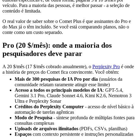
veículo. Para a maioria das pessoas, é melhor passar - a seleção de
conteúdo é limitada.
O real valor de saber sobre o Comet Plus é que assinantes do Pro e
do Max já o têm incluído. Se você está comparando planos, não o
conte como um custo separado.
Pro (20 $/mês): onde a maioria dos
pesquisadores deve parar
A 20 $/mês (17 $/mês cobrado anualmente), o
Perplexity Pro
é onde
a história de preços do Comet fica convincente. Você obtém:
Mais de 300 pesquisas de IA Pro por dia
(usuários da
comunidade relatam raramente atingir esse limite)
Acesso a todos os principais modelos de IA
: GPT-5.4,
Gemini 3.1 Pro, Claude Sonnet 4.6, Kimi K2.6, Nemotron 3
Ultra e Perplexity Sonar
Créditos do Perplexity Computer
- acesso de nível básico à
automação de tarefas agênticas
Modo de Pesquisa
- síntese profunda de múltiplas fontes para
consultas complexas
Uploads de arquivos ilimitados
(PDFs, CSVs, planilhas)
Espaços
com contexto persistente e instruções personalizadas