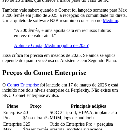
Pro de 20 $/mês, que oferece a maior parte do valor de IA.
Também vale saber: quando o Comet foi lançado somente para Max
a 200 $/mês em julho de 2025, a recepção da comunidade foi direta.
Um arquiteto de software B2B resumiu o consenso no
Medium
:
"A 200 $/mês, é uma aposta cara em recursos futuros
em vez de valor atual."
Abhinav Gupta, Medium (julho de 2025)
Essa crítica foi precisa em meados de 2025. Se ainda se aplica
depende de quanto você usa os Assistentes em Segundo Plano.
Preços do Comet Enterprise
O
Comet Enterprise
foi lançado em 17 de março de 2026 e está
incluído nos dois níveis enterprise da Perplexity. Não existe um
SKU Comet Enterprise avulso.
Plano
Preço
Principais adições
Enterprise
40
SOC 2 Tipo II, HIPAA, implantação
Pro
$/assento/mês
MDM, logs de auditoria
Enterprise
325
Tudo do Enterprise Pro + pesquisa
Max
$/assento/mês
irrestrita, modelos avançados