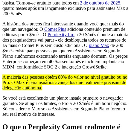
básica. Tornou-se gratuito para todos em
2 de outubro de 2025
,
quatro meses após um lançamento exclusivo para assinantes Max a
200 $/mês.
A história dos preços fica interessante quando você quer mais do
que um navegador. O
Comet Plus
adiciona conteúdo premium de
editoras por 5 $/mês. O
Perplexity Pro
a 20 $/mês é onde a maioria
dos pesquisadores vai parar - ele desbloqueia todos os recursos de
IA mais o Comet Plus sem custo adicional. O
plano Max
de 200
$/mês existe para pessoas que querem Assistentes em Segundo
Plano autônomos executando tarefas enquanto dormem. Os preços
Enterprise começam em 40 $/assento/mês e incluem implantação
MDM, conformidade SOC 2 e integração CrowdStrike.
A maioria das pessoas obtém 80% do valor no nível gratuito ou no
Pro. O Max é para usuários avançados que realmente precisam de
delegação autônoma.
Se você está escolhendo um plano: instale primeiro o navegador
gratuito. Se atingir os limites, o Pro a 20 $/mês é um bom negócio.
Só considere o Max se os Assistentes em Segundo Plano forem o
seu real motivo de interesse.
O que o Perplexity Comet realmente é