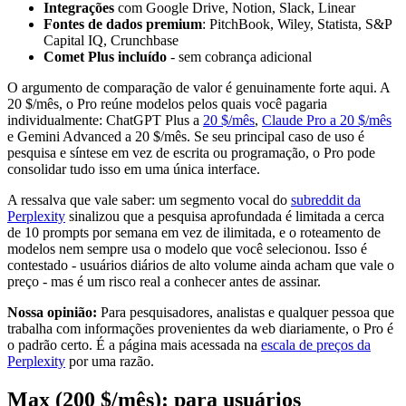
Integrações
com Google Drive, Notion, Slack, Linear
Fontes de dados premium
: PitchBook, Wiley, Statista, S&P
Capital IQ, Crunchbase
Comet Plus incluído
- sem cobrança adicional
O argumento de comparação de valor é genuinamente forte aqui. A
20 $/mês, o Pro reúne modelos pelos quais você pagaria
individualmente: ChatGPT Plus a
20 $/mês
,
Claude Pro a 20 $/mês
e Gemini Advanced a 20 $/mês. Se seu principal caso de uso é
pesquisa e síntese em vez de escrita ou programação, o Pro pode
consolidar tudo isso em uma única interface.
A ressalva que vale saber: um segmento vocal do
subreddit da
Perplexity
sinalizou que a pesquisa aprofundada é limitada a cerca
de 10 prompts por semana em vez de ilimitada, e o roteamento de
modelos nem sempre usa o modelo que você selecionou. Isso é
contestado - usuários diários de alto volume ainda acham que vale o
preço - mas é um risco real a conhecer antes de assinar.
Nossa opinião:
Para pesquisadores, analistas e qualquer pessoa que
trabalha com informações provenientes da web diariamente, o Pro é
o padrão certo. É a página mais acessada na
escala de preços da
Perplexity
por uma razão.
Max (200 $/mês): para usuários