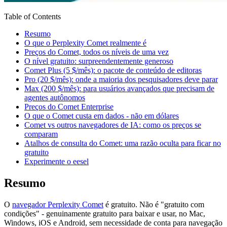
Table of Contents
Resumo
O que o Perplexity Comet realmente é
Preços do Comet, todos os níveis de uma vez
O nível gratuito: surpreendentemente generoso
Comet Plus (5 $/mês): o pacote de conteúdo de editoras
Pro (20 $/mês): onde a maioria dos pesquisadores deve parar
Max (200 $/mês): para usuários avançados que precisam de
agentes autônomos
Preços do Comet Enterprise
O que o Comet custa em dados - não em dólares
Comet vs outros navegadores de IA: como os preços se
comparam
Atalhos de consulta do Comet: uma razão oculta para ficar no
gratuito
Experimente o eesel
Resumo
O
navegador Perplexity Comet
é gratuito. Não é "gratuito com
condições" - genuinamente gratuito para baixar e usar, no Mac,
Windows, iOS e Android, sem necessidade de conta para navegação