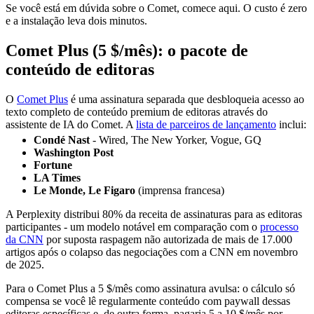
Se você está em dúvida sobre o Comet, comece aqui. O custo é zero
e a instalação leva dois minutos.
Comet Plus (5 $/mês): o pacote de
conteúdo de editoras
O
Comet Plus
é uma assinatura separada que desbloqueia acesso ao
texto completo de conteúdo premium de editoras através do
assistente de IA do Comet. A
lista de parceiros de lançamento
inclui:
Condé Nast
- Wired, The New Yorker, Vogue, GQ
Washington Post
Fortune
LA Times
Le Monde, Le Figaro
(imprensa francesa)
A Perplexity distribui 80% da receita de assinaturas para as editoras
participantes - um modelo notável em comparação com o
processo
da CNN
por suposta raspagem não autorizada de mais de 17.000
artigos após o colapso das negociações com a CNN em novembro
de 2025.
Para o Comet Plus a 5 $/mês como assinatura avulsa: o cálculo só
compensa se você lê regularmente conteúdo com paywall dessas
editoras específicas e, de outra forma, pagaria 5 a 10 $/mês por