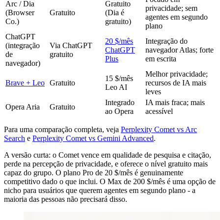
Arc / Dia
Gratuito
privacidade; sem
(Browser
Gratuito
(Dia é
agentes em segundo
Co.)
gratuito)
plano
ChatGPT
20 $/mês
Integração do
(integração
Via ChatGPT
ChatGPT
navegador Atlas; forte
de
gratuito
Plus
em escrita
navegador)
Melhor privacidade;
15 $/mês
Brave + Leo
Gratuito
recursos de IA mais
Leo AI
leves
Integrado
IA mais fraca; mais
Opera Aria
Gratuito
ao Opera
acessível
Para uma comparação completa, veja
Perplexity Comet vs Arc
Search
e
Perplexity Comet vs Gemini Advanced
.
A versão curta: o Comet vence em qualidade de pesquisa e citação,
perde na percepção de privacidade, e oferece o nível gratuito mais
capaz do grupo. O plano Pro de 20 $/mês é genuinamente
competitivo dado o que inclui. O Max de 200 $/mês é uma opção de
nicho para usuários que querem agentes em segundo plano - a
maioria das pessoas não precisará disso.