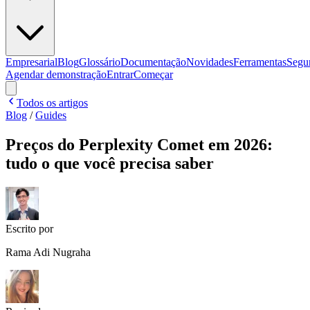
Empresarial
Blog
Glossário
Documentação
Novidades
Ferramentas
Segu
Agendar demonstração
Entrar
Começar
Todos os artigos
Blog
/
Guides
Preços do Perplexity Comet em 2026:
tudo o que você precisa saber
Escrito por
Rama Adi Nugraha