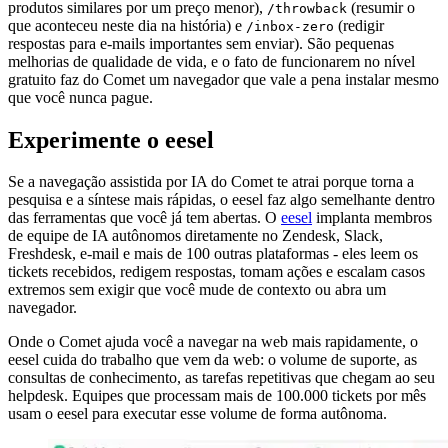
produtos similares por um preço menor),
(resumir o
/throwback
que aconteceu neste dia na história) e
(redigir
/inbox-zero
respostas para e-mails importantes sem enviar). São pequenas
melhorias de qualidade de vida, e o fato de funcionarem no nível
gratuito faz do Comet um navegador que vale a pena instalar mesmo
que você nunca pague.
Experimente o eesel
Se a navegação assistida por IA do Comet te atrai porque torna a
pesquisa e a síntese mais rápidas, o eesel faz algo semelhante dentro
das ferramentas que você já tem abertas. O
eesel
implanta membros
de equipe de IA autônomos diretamente no Zendesk, Slack,
Freshdesk, e-mail e mais de 100 outras plataformas - eles leem os
tickets recebidos, redigem respostas, tomam ações e escalam casos
extremos sem exigir que você mude de contexto ou abra um
navegador.
Onde o Comet ajuda você a navegar na web mais rapidamente, o
eesel cuida do trabalho que vem da web: o volume de suporte, as
consultas de conhecimento, as tarefas repetitivas que chegam ao seu
helpdesk. Equipes que processam mais de 100.000 tickets por mês
usam o eesel para executar esse volume de forma autônoma.