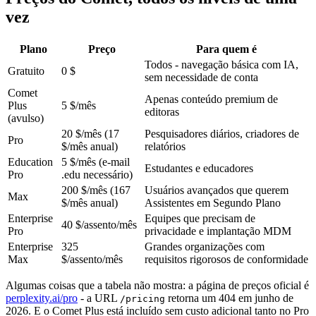
vez
Plano
Preço
Para quem é
Todos - navegação básica com IA,
Gratuito
0 $
sem necessidade de conta
Comet
Apenas conteúdo premium de
Plus
5 $/mês
editoras
(avulso)
20 $/mês (17
Pesquisadores diários, criadores de
Pro
$/mês anual)
relatórios
Education
5 $/mês (e-mail
Estudantes e educadores
Pro
.edu necessário)
200 $/mês (167
Usuários avançados que querem
Max
$/mês anual)
Assistentes em Segundo Plano
Enterprise
Equipes que precisam de
40 $/assento/mês
Pro
privacidade e implantação MDM
Enterprise
325
Grandes organizações com
Max
$/assento/mês
requisitos rigorosos de conformidade
Algumas coisas que a tabela não mostra: a página de preços oficial é
perplexity.ai/pro
- a URL
retorna um 404 em junho de
/pricing
2026. E o Comet Plus está incluído sem custo adicional tanto no Pro