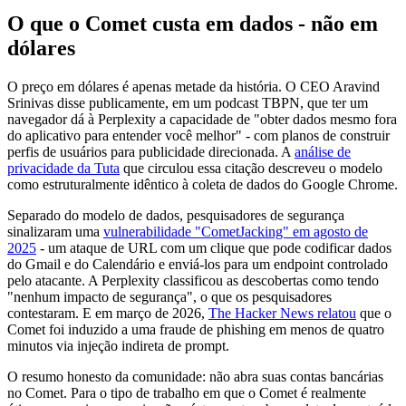
O que o Comet custa em dados - não em
dólares
O preço em dólares é apenas metade da história. O CEO Aravind
Srinivas disse publicamente, em um podcast TBPN, que ter um
navegador dá à Perplexity a capacidade de "obter dados mesmo fora
do aplicativo para entender você melhor" - com planos de construir
perfis de usuários para publicidade direcionada. A
análise de
privacidade da Tuta
que circulou essa citação descreveu o modelo
como estruturalmente idêntico à coleta de dados do Google Chrome.
Separado do modelo de dados, pesquisadores de segurança
sinalizaram uma
vulnerabilidade "CometJacking" em agosto de
2025
- um ataque de URL com um clique que pode codificar dados
do Gmail e do Calendário e enviá-los para um endpoint controlado
pelo atacante. A Perplexity classificou as descobertas como tendo
"nenhum impacto de segurança", o que os pesquisadores
contestaram. E em março de 2026,
The Hacker News relatou
que o
Comet foi induzido a uma fraude de phishing em menos de quatro
minutos via injeção indireta de prompt.
O resumo honesto da comunidade: não abra suas contas bancárias
no Comet. Para o tipo de trabalho em que o Comet é realmente