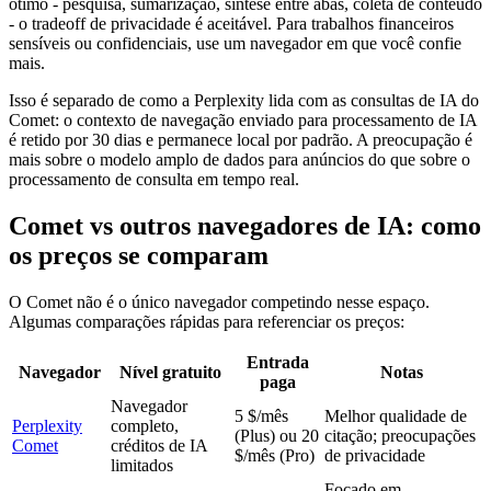
ótimo - pesquisa, sumarização, síntese entre abas, coleta de conteúdo
- o tradeoff de privacidade é aceitável. Para trabalhos financeiros
sensíveis ou confidenciais, use um navegador em que você confie
mais.
Isso é separado de como a Perplexity lida com as consultas de IA do
Comet: o contexto de navegação enviado para processamento de IA
é retido por 30 dias e permanece local por padrão. A preocupação é
mais sobre o modelo amplo de dados para anúncios do que sobre o
processamento de consulta em tempo real.
Comet vs outros navegadores de IA: como
os preços se comparam
O Comet não é o único navegador competindo nesse espaço.
Algumas comparações rápidas para referenciar os preços:
Entrada
Navegador
Nível gratuito
Notas
paga
Navegador
5 $/mês
Melhor qualidade de
Perplexity
completo,
(Plus) ou 20
citação; preocupações
Comet
créditos de IA
$/mês (Pro)
de privacidade
limitados
Focado em