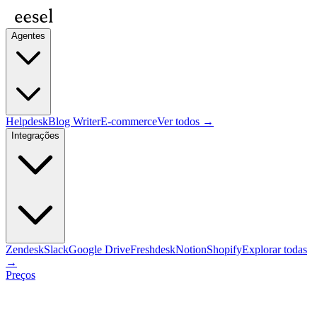
Agentes
Helpdesk
Blog Writer
E-commerce
Ver todos →
Integrações
Zendesk
Slack
Google Drive
Freshdesk
Notion
Shopify
Explorar todas
→
Preços