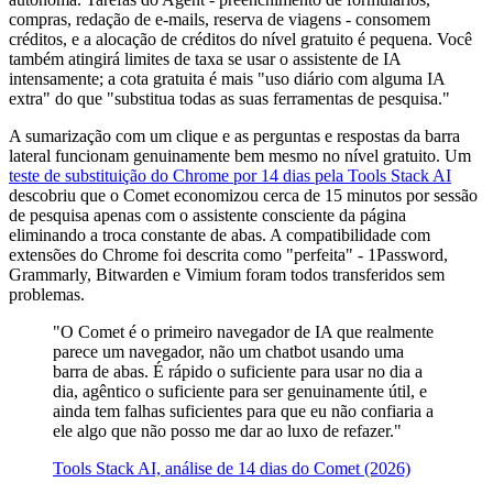
compras, redação de e-mails, reserva de viagens - consomem
créditos, e a alocação de créditos do nível gratuito é pequena. Você
também atingirá limites de taxa se usar o assistente de IA
intensamente; a cota gratuita é mais "uso diário com alguma IA
extra" do que "substitua todas as suas ferramentas de pesquisa."
A sumarização com um clique e as perguntas e respostas da barra
lateral funcionam genuinamente bem mesmo no nível gratuito. Um
teste de substituição do Chrome por 14 dias pela Tools Stack AI
descobriu que o Comet economizou cerca de 15 minutos por sessão
de pesquisa apenas com o assistente consciente da página
eliminando a troca constante de abas. A compatibilidade com
extensões do Chrome foi descrita como "perfeita" - 1Password,
Grammarly, Bitwarden e Vimium foram todos transferidos sem
problemas.
"O Comet é o primeiro navegador de IA que realmente
parece um navegador, não um chatbot usando uma
barra de abas. É rápido o suficiente para usar no dia a
dia, agêntico o suficiente para ser genuinamente útil, e
ainda tem falhas suficientes para que eu não confiaria a
ele algo que não posso me dar ao luxo de refazer."
Tools Stack AI, análise de 14 dias do Comet (2026)