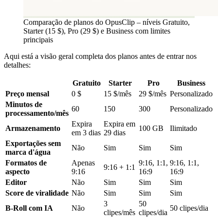
Comparação de planos do OpusClip – níveis Gratuito,
Starter (15 $), Pro (29 $) e Business com limites
principais
Aqui está a visão geral completa dos planos antes de entrar nos
detalhes:
Gratuito
Starter
Pro
Business
Preço mensal
0 $
15 $/mês
29 $/mês
Personalizado
Minutos de
60
150
300
Personalizado
processamento/mês
Expira
Expira em
Armazenamento
100 GB
Ilimitado
em 3 dias
29 dias
Exportações sem
Não
Sim
Sim
Sim
marca d'água
Formatos de
Apenas
9:16, 1:1,
9:16, 1:1,
9:16 + 1:1
aspecto
9:16
16:9
16:9
Editor
Não
Sim
Sim
Sim
Score de viralidade
Não
Sim
Sim
Sim
3
50
B-Roll com IA
Não
50 clipes/dia
clipes/mês
clipes/dia