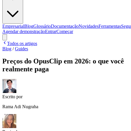
Empresarial
Blog
Glossário
Documentação
Novidades
Ferramentas
Segu
Agendar demonstração
Entrar
Começar
Todos os artigos
Blog
/
Guides
Preços do OpusClip em 2026: o que você
realmente paga
Escrito por
Rama Adi Nugraha