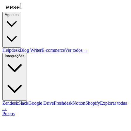
Agentes
Helpdesk
Blog Writer
E-commerce
Ver todos →
Integrações
Zendesk
Slack
Google Drive
Freshdesk
Notion
Shopify
Explorar todas
→
Preços