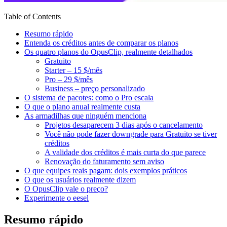
Table of Contents
Resumo rápido
Entenda os créditos antes de comparar os planos
Os quatro planos do OpusClip, realmente detalhados
Gratuito
Starter – 15 $/mês
Pro – 29 $/mês
Business – preço personalizado
O sistema de pacotes: como o Pro escala
O que o plano anual realmente custa
As armadilhas que ninguém menciona
Projetos desaparecem 3 dias após o cancelamento
Você não pode fazer downgrade para Gratuito se tiver
créditos
A validade dos créditos é mais curta do que parece
Renovação do faturamento sem aviso
O que equipes reais pagam: dois exemplos práticos
O que os usuários realmente dizem
O OpusClip vale o preço?
Experimente o eesel
Resumo rápido