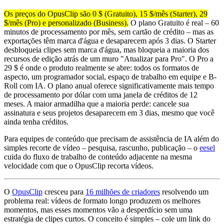
Os preços do OpusClip são 0 $ (Gratuito), 15 $/mês (Starter), 29
$/mês (Pro) e personalizado (Business).
O plano Gratuito é real – 60
minutos de processamento por mês, sem cartão de crédito – mas as
exportações têm marca d'água e desaparecem após 3 dias. O Starter
desbloqueia clipes sem marca d'água, mas bloqueia a maioria dos
recursos de edição atrás de um muro "Atualizar para Pro". O Pro a
29 $ é onde o produto realmente se abre: todos os formatos de
aspecto, um programador social, espaço de trabalho em equipe e B-
Roll com IA. O plano anual oferece significativamente mais tempo
de processamento por dólar com uma janela de créditos de 12
meses. A maior armadilha que a maioria perde: cancele sua
assinatura e seus projetos desaparecem em 3 dias, mesmo que você
ainda tenha créditos.
Para equipes de conteúdo que precisam de assistência de IA além do
simples recorte de vídeo – pesquisa, rascunho, publicação – o
eesel
cuida do fluxo de trabalho de conteúdo adjacente na mesma
velocidade com que o OpusClip recorta vídeos.
O
OpusClip
cresceu para
16 milhões de criadores
resolvendo um
problema real: vídeos de formato longo produzem os melhores
momentos, mas esses momentos vão a desperdício sem uma
estratégia de clipes curtos. O conceito é simples – cole um link do