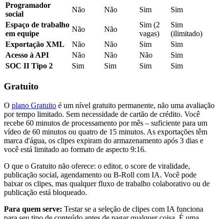
Programador
Não
Não
Sim
Sim
social
Espaço de trabalho
Sim (2
Sim
Não
Não
em equipe
vagas)
(ilimitado)
Exportação XML
Não
Não
Sim
Sim
Acesso à API
Não
Não
Não
Sim
SOC II Tipo 2
Sim
Sim
Sim
Sim
Gratuito
O
plano Gratuito
é um nível gratuito permanente, não uma avaliação
por tempo limitado. Sem necessidade de cartão de crédito. Você
recebe 60 minutos de processamento por mês – suficiente para um
vídeo de 60 minutos ou quatro de 15 minutos. As exportações têm
marca d'água, os clipes expiram do armazenamento após 3 dias e
você está limitado ao formato de aspecto 9:16.
O que o Gratuito não oferece: o editor, o score de viralidade,
publicação social, agendamento ou B-Roll com IA. Você pode
baixar os clipes, mas qualquer fluxo de trabalho colaborativo ou de
publicação está bloqueado.
Para quem serve:
Testar se a seleção de clipes com IA funciona
para seu tipo de conteúdo antes de pagar qualquer coisa. É uma