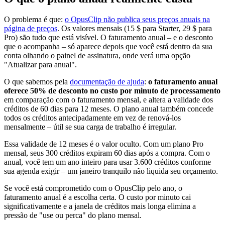
O problema é que:
o OpusClip não publica seus preços anuais na
página de preços
. Os valores mensais (15 $ para Starter, 29 $ para
Pro) são tudo que está visível. O faturamento anual – e o desconto
que o acompanha – só aparece depois que você está dentro da sua
conta olhando o painel de assinatura, onde verá uma opção
"Atualizar para anual".
O que sabemos pela
documentação de ajuda
:
o faturamento anual
oferece 50% de desconto no custo por minuto de processamento
em comparação com o faturamento mensal, e altera a validade dos
créditos de 60 dias para 12 meses. O plano anual também concede
todos os créditos antecipadamente em vez de renová-los
mensalmente – útil se sua carga de trabalho é irregular.
Essa validade de 12 meses é o valor oculto. Com um plano Pro
mensal, seus 300 créditos expiram 60 dias após a compra. Com o
anual, você tem um ano inteiro para usar 3.600 créditos conforme
sua agenda exigir – um janeiro tranquilo não liquida seu orçamento.
Se você está comprometido com o OpusClip pelo ano, o
faturamento anual é a escolha certa. O custo por minuto cai
significativamente e a janela de créditos mais longa elimina a
pressão de "use ou perca" do plano mensal.