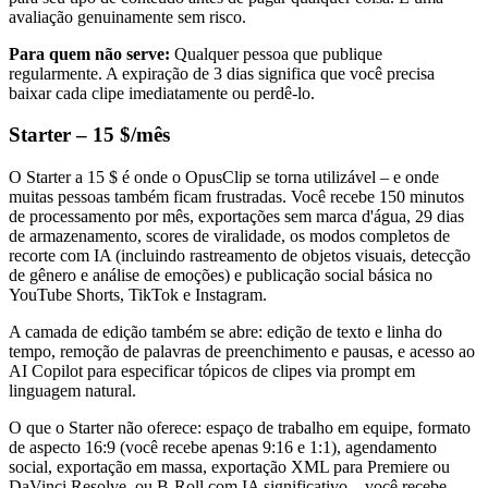
avaliação genuinamente sem risco.
Para quem não serve:
Qualquer pessoa que publique
regularmente. A expiração de 3 dias significa que você precisa
baixar cada clipe imediatamente ou perdê-lo.
Starter – 15 $/mês
O Starter a 15 $ é onde o OpusClip se torna utilizável – e onde
muitas pessoas também ficam frustradas. Você recebe 150 minutos
de processamento por mês, exportações sem marca d'água, 29 dias
de armazenamento, scores de viralidade, os modos completos de
recorte com IA (incluindo rastreamento de objetos visuais, detecção
de gênero e análise de emoções) e publicação social básica no
YouTube Shorts, TikTok e Instagram.
A camada de edição também se abre: edição de texto e linha do
tempo, remoção de palavras de preenchimento e pausas, e acesso ao
AI Copilot para especificar tópicos de clipes via prompt em
linguagem natural.
O que o Starter não oferece: espaço de trabalho em equipe, formato
de aspecto 16:9 (você recebe apenas 9:16 e 1:1), agendamento
social, exportação em massa, exportação XML para Premiere ou
DaVinci Resolve, ou B-Roll com IA significativo – você recebe