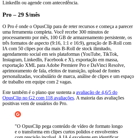
LinkedIn ou agende com antecedência.
Pro – 29 $/mês
O Pro é onde o OpusClip para de reter recursos e começa a parecer
uma ferramenta completa. Você recebe 300 minutos de
processamento por mês, 100 GB de armazenamento persistente, os
três formatos de aspecto (9:16, 1:1 e 16:9), geração de B-Roll com
IA com 50 clipes por dia mais B-Roll de stock ilimitado,
agendamento social em seis plataformas (YouTube, TikTok,
Instagram, LinkedIn, Facebook e X), exportação em massa,
exportação XML para Adobe Premiere Pro e DaVinci Resolve,
aprimoramento de fala, efeitos de transição, upload de fontes
personalizadas, vocabulário de marca, análise de clipes e um espaço
de trabalho em equipe com 2 vagas.
Este também é o plano que sustenta a
avaliação de 4,6/5 do
OpusClip no G2 com 118 avaliações
. A maioria das avaliações
positivas vem de usuários do Pro.
"O OpusClip pega conteúdo de vídeo de formato longo
e o transforma em clipes curtos polidos e envolventes
com precisão incrível. A IA é excelente em identificar