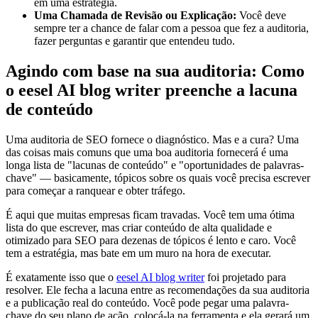
em uma estratégia.
Uma Chamada de Revisão ou Explicação:
Você deve
sempre ter a chance de falar com a pessoa que fez a auditoria,
fazer perguntas e garantir que entendeu tudo.
Agindo com base na sua auditoria: Como
o eesel AI blog writer preenche a lacuna
de conteúdo
Uma auditoria de SEO fornece o diagnóstico. Mas e a cura? Uma
das coisas mais comuns que uma boa auditoria fornecerá é uma
longa lista de "lacunas de conteúdo" e "oportunidades de palavras-
chave" — basicamente, tópicos sobre os quais você precisa escrever
para começar a ranquear e obter tráfego.
É aqui que muitas empresas ficam travadas. Você tem uma ótima
lista do que escrever, mas criar conteúdo de alta qualidade e
otimizado para SEO para dezenas de tópicos é lento e caro. Você
tem a estratégia, mas bate em um muro na hora de executar.
É exatamente isso que o
eesel AI blog writer
foi projetado para
resolver. Ele fecha a lacuna entre as recomendações da sua auditoria
e a publicação real do conteúdo. Você pode pegar uma palavra-
chave do seu plano de ação, colocá-la na ferramenta e ela gerará um