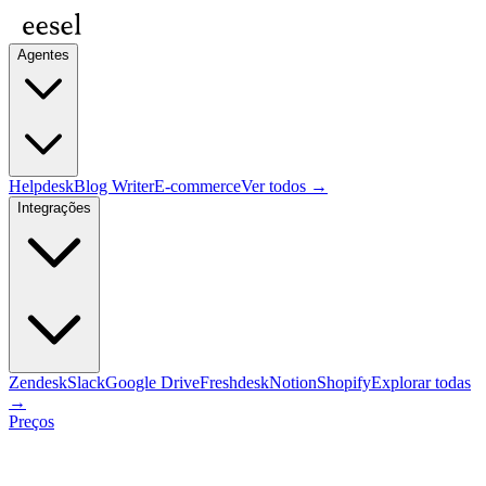
Agentes
Helpdesk
Blog Writer
E-commerce
Ver todos →
Integrações
Zendesk
Slack
Google Drive
Freshdesk
Notion
Shopify
Explorar todas
→
Preços