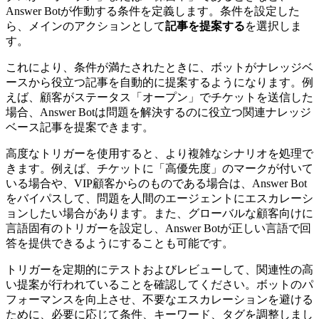
Answer Botが作動する条件を定義します。条件を設定した
ら、メインのアクションとして
記事を提案する
を選択しま
す。
これにより、条件が満たされたときに、ボットがナレッジベ
ースから役立つ記事を自動的に提案するようになります。例
えば、顧客がステータス「オープン」でチケットを送信した
場合、Answer Botは問題を解決するのに役立つ関連ナレッジ
ベース記事を提案できます。
高度なトリガーを使用すると、より複雑なシナリオを処理で
きます。例えば、チケットに「高優先度」のマークが付いて
いる場合や、VIP顧客からのものである場合は、Answer Bot
をバイパスして、問題を人間のエージェントにエスカレーシ
ョンしたい場合があります。また、グローバルな顧客向けに
言語固有のトリガーを設定し、Answer Botが正しい言語で回
答を提供できるようにすることも可能です。
トリガーを定期的にテストおよびレビューして、関連性の高
い提案が行われていることを確認してください。ボットのパ
フォーマンスを向上させ、不要なエスカレーションを避ける
ために、必要に応じて条件、キーワード、タグを調整しまし