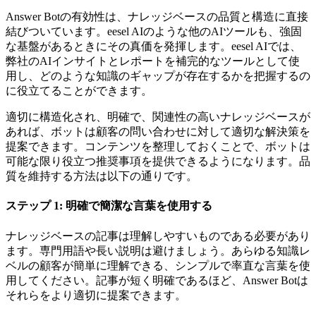
Answer Botの有効性は、ナレッジベースの品質と構造に直接
結びついています。eesel AIのような他のAIツールも、強固
な基盤があるときにその真価を発揮します。eesel AIでは、
弊社のAIインサイトとレポートを補完的なツールとして使
用し、どのような知識のギャップが存在するかを把握するの
に役立てることができます。
適切に構造化され、明確で、関連性の高いナレッジベースが
あれば、ボットは顧客の問い合わせに対して適切な解決策を
提案できます。コンテンツを整理しておくことで、ボットは
可能な限り役立つ推奨事項を提供できるようになります。品
質を維持する方法は以下の通りです。
ステップ 1: 明確で簡潔な言葉を使用する
ナレッジベースの記事は理解しやすいものである必要があり
ます。専門用語や長い説明は避けましょう。あらゆる知識レ
ベルの顧客が簡単に理解できる、シンプルで率直な言葉を使
用してください。記事が短く明確であるほど、Answer Botは
それらをより適切に提案できます。