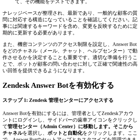
て、その機能をテストできます。
ナレッジベースが整理され、最新であり、一般的な顧客の質
問に対応する構造になっていることを確認してください。記
事には関連するキーワードを含め、変更を反映するために定
期的に更新する必要があります。
また、機密コンテンツのアクセス制限を設定し、Answer Bot
をどのチャネル（メール、チャット、ヘルプセンター）で動
作させるかを決定することも重要です。適切な準備を行うこ
とで、ボットが顧客の問い合わせに対して正確で関連性の高
い回答を提供できるようになります。
Zendesk Answer Botを有効化する
ステップ 1: Zendesk 管理センターにアクセスする
Answer Botを有効にするには、管理者としてZendeskアカウ
ントにログインし、サイドバーの歯車アイコンをクリックし
て
管理センター（Admin Center）
に移動します。そこから
チャネル
を選択し、
ボットと自動化
をクリックします。ここ
で、Answer Botのセットアップとカスタマイズを管理できま