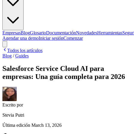
Empresas
Blog
Glosario
Documentación
Novedades
Herramientas
Segur
Agendar una demo
Iniciar sesión
Comenzar
Todos los artículos
Blog
/
Guides
Salesforce Service Cloud AI para
empresas: Una guía completa para 2026
Escrito por
Stevia Putri
Última edición
March 13, 2026