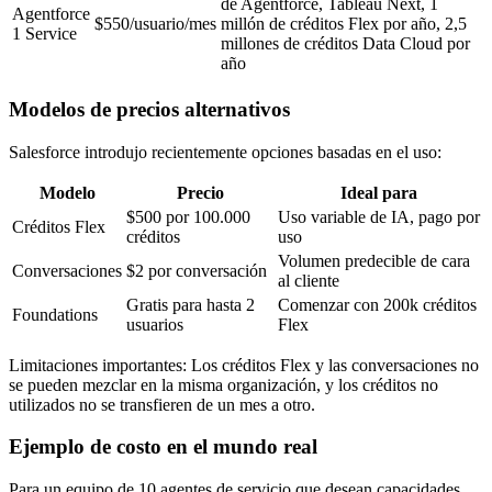
de Agentforce, Tableau Next, 1
Agentforce
$550/usuario/mes
millón de créditos Flex por año, 2,5
1 Service
millones de créditos Data Cloud por
año
Modelos de precios alternativos
Salesforce introdujo recientemente opciones basadas en el uso:
Modelo
Precio
Ideal para
$500 por 100.000
Uso variable de IA, pago por
Créditos Flex
créditos
uso
Volumen predecible de cara
Conversaciones
$2 por conversación
al cliente
Gratis para hasta 2
Comenzar con 200k créditos
Foundations
usuarios
Flex
Limitaciones importantes: Los créditos Flex y las conversaciones no
se pueden mezclar en la misma organización, y los créditos no
utilizados no se transfieren de un mes a otro.
Ejemplo de costo en el mundo real
Para un equipo de 10 agentes de servicio que desean capacidades