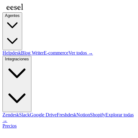
Agentes
Helpdesk
Blog Writer
E-commerce
Ver todos →
Integraciones
Zendesk
Slack
Google Drive
Freshdesk
Notion
Shopify
Explorar todas
→
Precios