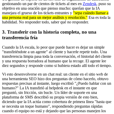
gestionando un par de cientos de tickets al mes en
Zendesk
, puso su
objetivo en una oración que pienso mucho: querían que la IA
manejara el grueso de los tickets entrantes y
"sepa cuándo llamar a
una persona real para un mejor análisis y resolución."
Esa es toda la
habilidad. No responder todo, saber qué
no
responder.
3. Transferir con la historia completa, no una
transferencia fría
Cuando la IA escala, lo peor que puede hacer es dejar un simple
"transfiriéndote a un agente" al cliente y hacerle repetir todo. Una
transferencia limpia pasa toda la conversación, el historial del cliente
y una respuesta borradora al humano que la recoge. El agente lee
diez segundos y responde como si hubiera estado allí todo el tiempo.
Vi esto desenvolverse en un chat real: un cliente en el sitio web de
una herramienta SEO hizo dos preguntas de cómo hacerlo, obtuvo
respuestas precisas al instante, luego escribió "¿Puedo hablar con un
humano?" La IA transfirió al helpdesk en el instante en que
preguntó, sin fricción, sin bucle. Un líder de soporte en una
plataforma de SMS describió su propia versión de esto bien,
diciendo que la IA actúa como cobertura de primera línea "hasta que
se necesita un toque humano", respondiendo preguntas rápidas
cuando el equipo no está y dejando que las personas manejen los