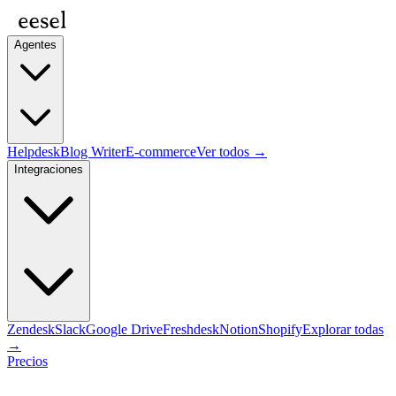
Agentes
Helpdesk
Blog Writer
E-commerce
Ver todos →
Integraciones
Zendesk
Slack
Google Drive
Freshdesk
Notion
Shopify
Explorar todas
→
Precios