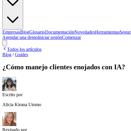
Empresas
Blog
Glosario
Documentación
Novedades
Herramientas
Segur
Agendar una demo
Iniciar sesión
Comenzar
Todos los artículos
Blog
/
Guides
¿Cómo manejo clientes enojados con IA?
Escrito por
Alicia Kirana Utomo
Revisado por