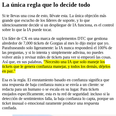
La única regla que lo decide todo
Si te llevas una cosa de esto, llévate esta. La única objeción más
grande que escucho de los líderes de soporte, y lo que
silenciosamente decide si un despliegue de IA funciona, es el control
sobre lo que la IA puede tocar.
Un líder de CX en una marca de suplementos DTC que gestiona
alrededor de 7,000 tickets de Gorgias al mes lo dijo mejor que yo.
Parafraseando solo ligeramente: la IA nunca responderá el 100% de
las preguntas, y si lo intenta y simplemente adivina, no puedes
volver atrás y revisar miles de tickets para ver si empeoró las cosas.
Así que, en sus palabras,
"Necesito una IA que solo maneje los
tickets que le genera confianza manejar, y todos los demás, déjelos
en paz."
Esa es la regla. El enrutamiento basado en confianza significa que
una respuesta de baja confianza nunca se envía a un cliente: se
redacta para un humano o se escala en su lugar. Para tickets
enojados específicamente, esta es tu red de seguridad: incluso si la
detección de sentimientos falla, la baja confianza lo capta, porque un
ticket inusual o emocional raramente produce una respuesta
confiada.