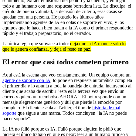
sentimiento, extraer el historial del pedido y la cuenta, y entregar
todo a un humano con una respuesta borradora lista. La disculpa, el
crédito de buena voluntad, la decisión de criterio, esas cosas se
quedan con una persona. He pasado los últimos años
implementando agentes de IA en colas de soporte en vivo, y los
equipos que lo hacen bien tratan a la IA como el primer respondedor
rápido y el trabajo preparatorio, no el cerrador.
La única regla que subyace a todo:
deja que la IA maneje solo lo
que le genera confianza, y deja el resto en paz.
El error que casi todos cometen primero
Aquí está la escena que veo constantemente. Un equipo compra un
agente de soporte con IA
, lo pone en respuesta automática completa
el primer día y lo apunta a toda la bandeja de entrada, incluyendo al
cliente que acaba de escribir "esta es la tercera vez que envío un
correo y quiero un reembolso AHORA". El bot responde con un
mensaje alegremente genérico y útil que pierde la emoción por
completo. El cliente escala a Twitter, el tipo de
historia de mal
soporte
que sigue a una marca. Todos concluyen "la IA no puede
hacer soporte".
La IA no falló porque es IA. Falló porque alguien le pidió que
hiciera el único trabajo en que es peor: leer a un humano furioso y