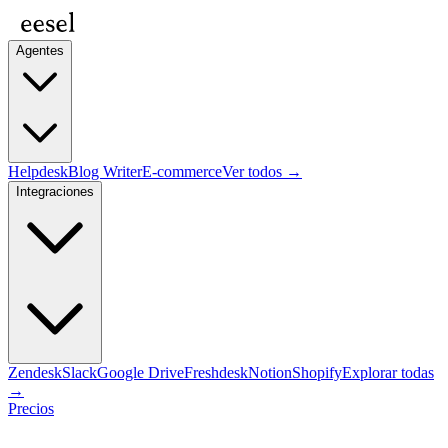
Agentes
Helpdesk
Blog Writer
E-commerce
Ver todos →
Integraciones
Zendesk
Slack
Google Drive
Freshdesk
Notion
Shopify
Explorar todas
→
Precios