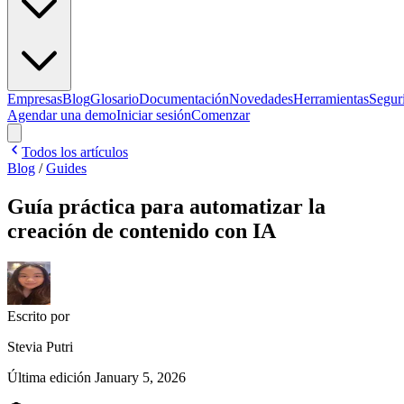
Empresas
Blog
Glosario
Documentación
Novedades
Herramientas
Segur
Agendar una demo
Iniciar sesión
Comenzar
Todos los artículos
Blog
/
Guides
Guía práctica para automatizar la
creación de contenido con IA
Escrito por
Stevia Putri
Última edición
January 5, 2026