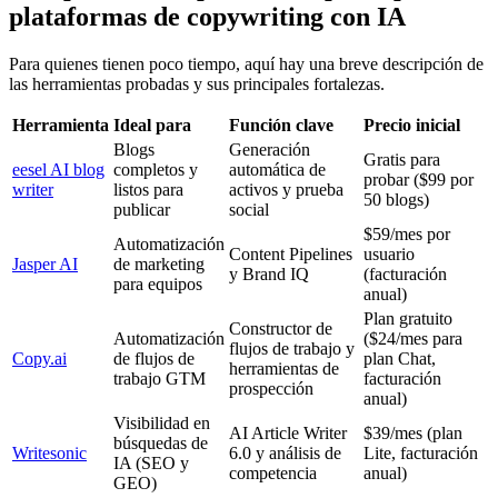
plataformas de copywriting con IA
Para quienes tienen poco tiempo, aquí hay una breve descripción de
las herramientas probadas y sus principales fortalezas.
Herramienta
Ideal para
Función clave
Precio inicial
Blogs
Generación
Gratis para
eesel AI blog
completos y
automática de
probar ($99 por
writer
listos para
activos y prueba
50 blogs)
publicar
social
$59/mes por
Automatización
Content Pipelines
usuario
Jasper AI
de marketing
y Brand IQ
(facturación
para equipos
anual)
Plan gratuito
Constructor de
Automatización
($24/mes para
flujos de trabajo y
Copy.ai
de flujos de
plan Chat,
herramientas de
trabajo GTM
facturación
prospección
anual)
Visibilidad en
AI Article Writer
$39/mes (plan
búsquedas de
Writesonic
6.0 y análisis de
Lite, facturación
IA (SEO y
competencia
anual)
GEO)