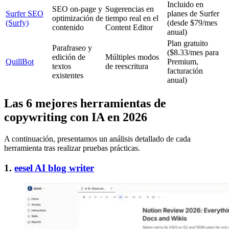
Incluido en
SEO on-page y
Sugerencias en
Surfer SEO
planes de Surfer
optimización de
tiempo real en el
(Surfy)
(desde $79/mes
contenido
Content Editor
anual)
Plan gratuito
Parafraseo y
($8.33/mes para
edición de
Múltiples modos
QuillBot
Premium,
textos
de reescritura
facturación
existentes
anual)
Las 6 mejores herramientas de
copywriting con IA en 2026
A continuación, presentamos un análisis detallado de cada
herramienta tras realizar pruebas prácticas.
1.
eesel AI blog writer