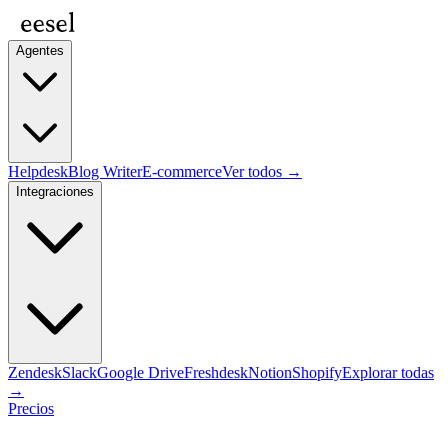
Agentes
Helpdesk
Blog Writer
E-commerce
Ver todos →
Integraciones
Zendesk
Slack
Google Drive
Freshdesk
Notion
Shopify
Explorar todas
→
Precios