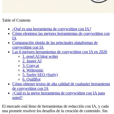
Table of Contents
¿Qué es una herramienta de copywriting con IA?
Cómo elegimos las mejores herramientas de copywriting con
IA
Comparación rápida de las principales plataformas de
copywriting con IA
Las 6 mejores herramientas de copywriting con IA en 2026
1. eesel AI blog writer
2. Jasper AI
3. Copy.ai
4. Writesonic
5. Surfer SEO (Surfy)
6. QuillBot
Cómo obtener textos de alta calidad de cualquier herramienta
de copywriting con IA
¿Cuál es la mejor herramienta de copywriting con IA para
usted?
El mercado está lleno de herramientas de redacción con IA, y cada
una promete resolver los desafíos de la creación de contenido. Sin