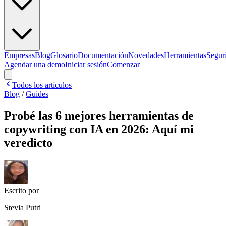
Empresas
Blog
Glosario
Documentación
Novedades
Herramientas
Segur
Agendar una demo
Iniciar sesión
Comenzar
Todos los artículos
Blog
/
Guides
Probé las 6 mejores herramientas de
copywriting con IA en 2026: Aquí mi
veredicto
Escrito por
Stevia Putri